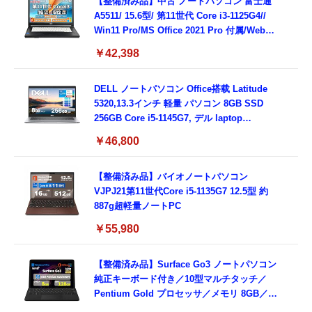
8GB,SSD256GB)
【整備済み品】中古 ノートパソコン 富士通
A5511/ 15.6型/ 第11世代 Core i3-1125G4//
Win11 Pro/MS Office 2021 Pro 付属/Webカ
メラ/DVD/豊富な接続端子 (HDMI, VGA, USB
￥42,398
3.0)/ 有線静音マウス付属/ 180日保証（メモリ
16GB,SSD512GB）
DELL ノートパソコン Office搭载 Latitude
5320,13.3インチ 軽量 パソコン 8GB SSD
256GB Core i5-1145G7, デル laptop
windows 11,中古 ノートPC 日本語キーボー
￥46,800
ド付き (整備済み品)
【整備済み品】バイオノートパソコン
VJPJ21第11世代Core i5-1135G7 12.5型 約
887g超軽量ノートPC
￥55,980
【整備済み品】Surface Go3 ノートパソコン
純正キーボード付き／10型マルチタッチ／
Pentium Gold プロセッサ／メモリ 8GB／
SSD 128GB／Windows11 Office／WiFi-6