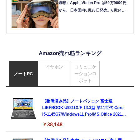
速報：Apple Vision Pro は59万9800円
から、日本国内6月28日発売。6月14日
より予約受付
Amazon売れ筋ランキング
イヤホン
コミュニケ
ノートPC
ーションロ
ボット
【整備済み品】ノートパソコン 富士通
LIEFBOOK U9311X/F 13.3型 第11世代 Core
i5-1145G7/Windows11 Pro/MS Office 2021搭
載/Webカメラ/Wifi・Bluetooth・HDMI・
￥38,148
Type-C/360度回転対応/有線静音マウス付
属/180日保証(タッチスクリーン/メモリ