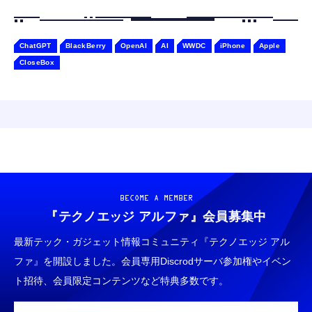
ChatGPT
BlackBerry
OpenAI
AI
WWDC
iPhone
Apple
CloseBox
BECOME A MEMBER
『テクノエッジ アルファ』
会員募集中
最新テック・ガジェット情報コミュニティ『テクノエッジ アル
ファ』を開設しました。会員専用Discrodサーバ参加権やイベン
ト招待、会員限定コンテンツなど特典多数です。