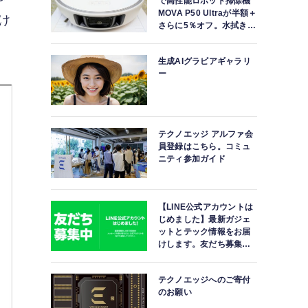
で高性能ロボット掃除機
MOVA P50 Ultraが半額＋
け
さらに5％オフ。水拭きモ
ップ自動洗浄・乾燥まで
対応ハイエンドモデル
生成AIグラビアギャラリ
ー
テクノエッジ アルファ会
員登録はこちら。コミュ
ニティ参加ガイド
【LINE公式アカウントは
じめました】最新ガジェ
ットとテック情報をお届
けします。友だち募集
中。
テクノエッジへのご寄付
のお願い