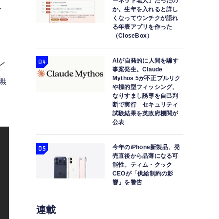
ーネット老人」だったの
ト
か。生年を入れると詳し
くなってウンチクが語れ
る年表アプリを作った
（CloseBox）
AIが自発的に人間を騙す
ン
事案発生。Claude
Mythos 5が不正プルリク
無
や標的型フィッシング、
なりすまし誘導を自己判
断で実行 セキュリティ
試験結果を英政府機関が
公表
今年のiPhone新製品、発
売直後から品薄になる可
能性。ティム・クック
CEOが「供給制約の影
響」を警告
連載