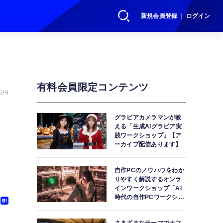
新規会員登録 ｜ ログイン
有料会員限定コンテンツ
29
グラビアカメラマンが教
える「生成AIグラビア実
践ワークショップ」【ア
ーカイブ配信あります】
自作PCのノウハウをわか
りやすく解説するオンラ
インワークショップ「AI
時代の自作PCワークショ
ップ」【アーカイブ配信
あります】