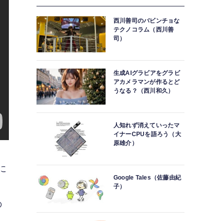
西川善司のバビンチョな
テクノコラム（西川善
司）
生成AIグラビアをグラビ
アカメラマンが作るとど
うなる？（西川和久）
人知れず消えていったマ
イナーCPUを語ろう（大
原雄介）
に
Google Tales（佐藤由紀
子）
の