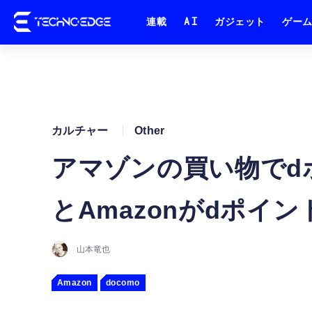
連載
AI
ガジェット
ゲー
カルチャー
Other
アマゾンの買い物でd
とAmazonがdポイ
山本竜也
Amazon
docomo