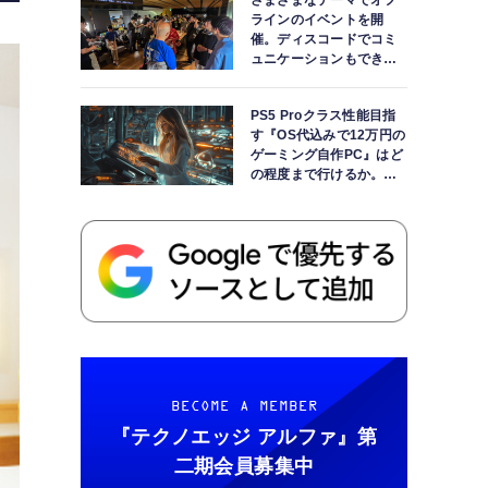
さまざまなテーマでオフ
ラインのイベントを開
催。ディスコードでコミ
ュニケーションもできま
す
PS5 Proクラス性能目指
す『OS代込みで12万円の
ゲーミング自作PC』はど
の程度まで行けるか。
【AI時代の自作PCワーク
ショップ】
BECOME A MEMBER
『テクノエッジ アルファ』
第
二期会員募集中