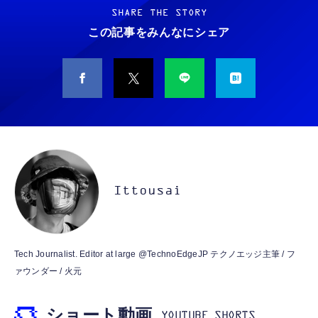
WARASHI ばけたん ワラシ 改 KAI
ノイズ低減 重低音 遅延なし
SHARE THE STORY
￥5,400
この記事をみんなにシェア
￥949
CASIO Moflin(モフリン）シルバー PE-
タイプc 寝ホンイヤホン 寝ホン type-c 有線
M10SR AIペット（コミュニケーションロボッ
睡眠用イヤホン 【音質強化バージョン
ト）
iPhone 15/16/17対応】横向きに寝ると耳が圧
迫されない ソフトシリコンで柔らかい 超軽量
￥53,900
￥2,199
超小型 外部ノイズ遮断 音質良い リモコン マ
イク付き 安眠 仕事 勉強 通勤通学最適（黑-
CASIO Moflin(モフリン）ゴールドPE-
typec）
Lightning to 3.5mm イヤホンジャック 変換
M10GD AIペット（コミュニケーションロボ
MFi認証 【ハイレゾ音質】 内蔵DAC 遅延な
ット）
Ittousai
し 48ビット/96KHz 音量調節対応
￥53,900
￥999
霊界コミュニケーションロボット BAKETAN
【HIFI音質】iphone イヤホンジャック ライ
Tech Journalist. Editor at large @TechnoEdgeJP テクノエッジ主筆 / フ
WARASHI ばけたん ワラシ 桃 MOMO
トニング イヤホン 変換 MFI認証 4極 内蔵
ァウンダー / 火元
DAC 遅延なし 音量調節/音楽
￥5,400
￥999
ショート動画