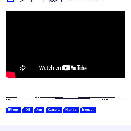
【ペットロボット 】lopeto AI robot チャー
寝ホン 睡眠用イヤホン 寝ながら 痛くない 超
ジングベース付き ロペット 充電ベース付き
軽量2.8g ASMR推薦 ワイヤレス
感情成長型 AI搭載 ペットロボット コミュニ
Bluetooth6.1 柔軟性高 安眠 仕事 ブルー
ケーションロボット 性格育成 会話 ジェスチ
￥55,782
ャー認識 タッチセンサー ペット級ファー あ
￥2,682
たたかな触り心地 着せ替え可能 アプリ連携
Gemini
iPhone
iOS
App
Camera
Niantic
Ittousai