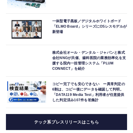
一体型電子黒板／デジタルホワイトボード
「ELMO Board」シリーズにOSレスモデルが
新登場
株式会社オール・デンタル・ジャパンと株式
会社NNGが共催、歯科医院の業務効率化を支
援する院内一括管理システム「PLUM
CONNECT」を紹介
コピー完了でも安心できない ー異常判定の
6割は、コピー後にデータを確認して判明。
「DATA119 Media Test」利用者が任意提供
した判定済み107件を初集計
テック系プレスリリースはこちら