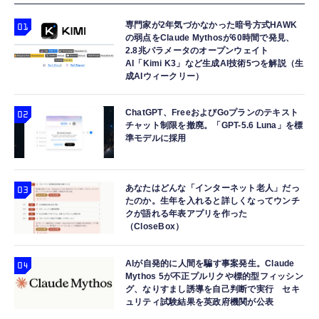
専門家が2年気づかなかった暗号方式HAWK
の弱点をClaude Mythosが60時間で発見、
2.8兆パラメータのオープンウェイト
AI「Kimi K3」など生成AI技術5つを解説（生
成AIウィークリー）
ChatGPT、FreeおよびGoプランのテキスト
チャット制限を撤廃。「GPT-5.6 Luna」を標
準モデルに採用
あなたはどんな「インターネット老人」だっ
たのか。生年を入れると詳しくなってウンチ
クが語れる年表アプリを作った
（CloseBox）
AIが自発的に人間を騙す事案発生。Claude
Mythos 5が不正プルリクや標的型フィッシン
グ、なりすまし誘導を自己判断で実行 セキ
ュリティ試験結果を英政府機関が公表