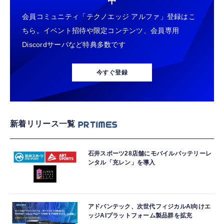
中
会員コミュニティ「テクノエッジ アルファ」登録はこ
ちら。イベント招待や限定コンテンツ、会員専用
Discordサーバなど特典多数です
今すぐ登録
新着リリース一覧
石井スポーツ28店舗にモバイルバッテリーレ
ンタル「充レン」を導入
アドバンテック、次世代フィジカルAI向けエ
ッジAIプラットフォーム製品群を拡充