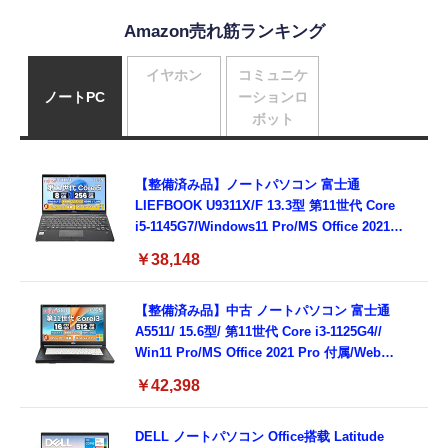
Amazon売れ筋ランキング
イヤホン
コミュニケ
ノートPC
ーションロ
ボット
【整備済み品】ノートパソコン 富士通
LIEFBOOK U9311X/F 13.3型 第11世代 Core
i5-1145G7/Windows11 Pro/MS Office 2021搭
載/Webカメラ/Wifi・Bluetooth・HDMI・
￥38,148
Type-C/360度回転対応/有線静音マウス付
属/180日保証(タッチスクリーン/メモリ
8GB,SSD256GB)
【整備済み品】中古 ノートパソコン 富士通
A5511/ 15.6型/ 第11世代 Core i3-1125G4//
Win11 Pro/MS Office 2021 Pro 付属/Webカ
メラ/DVD/豊富な接続端子 (HDMI, VGA, USB
￥42,398
3.0)/ 有線静音マウス付属/ 180日保証（メモリ
16GB,SSD512GB）
DELL ノートパソコン Office搭载 Latitude