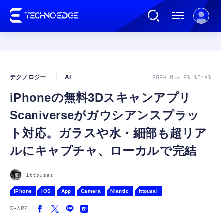
連載
テクノロジー
AI
2024 Mar 21 19:41
iPhoneの無料3Dスキャンアプリ
AI
Scaniverseがガウシアンスプラッ
ガジェット
ト対応。ガラスや水・細部も超リア
ルにキャプチャ、ローカルで完結
ゲーム
Ittousai
カルチャー
iPhone
iOS
App
Camera
Niantic
Ittousai
SHARE
公式ストア