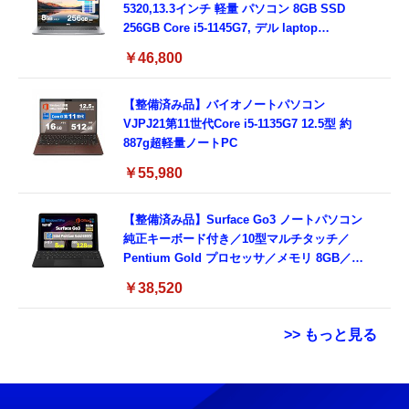
5320,13.3インチ 軽量 パソコン 8GB SSD
256GB Core i5-1145G7, デル laptop
windows 11,中古 ノートPC 日本語キーボー
￥46,800
ド付き (整備済み品)
【整備済み品】バイオノートパソコン
VJPJ21第11世代Core i5-1135G7 12.5型 約
887g超軽量ノートPC
￥55,980
【整備済み品】Surface Go3 ノートパソコン
純正キーボード付き／10型マルチタッチ／
Pentium Gold プロセッサ／メモリ 8GB／
SSD 128GB／Windows11 Office／WiFi-6
￥38,520
Bluetooth5.0／USB-C／1080p顔認証カメラ
>> もっと見る
Grithope イヤホン タイプC【2026新モデル
霊界コミュニケーションロボット BAKETAN
耐久性】 有線イヤホン マイク付き HiFi音質