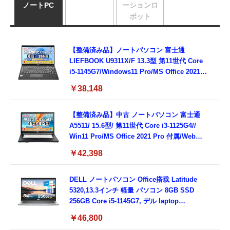
ノートPC
ーションロ
ボット
【整備済み品】ノートパソコン 富士通
LIEFBOOK U9311X/F 13.3型 第11世代 Core
i5-1145G7/Windows11 Pro/MS Office 2021搭
載/Webカメラ/Wifi・Bluetooth・HDMI・
￥38,148
Type-C/360度回転対応/有線静音マウス付
属/180日保証(タッチスクリーン/メモリ
8GB,SSD256GB)
【整備済み品】中古 ノートパソコン 富士通
A5511/ 15.6型/ 第11世代 Core i3-1125G4//
Win11 Pro/MS Office 2021 Pro 付属/Webカ
メラ/DVD/豊富な接続端子 (HDMI, VGA, USB
￥42,398
3.0)/ 有線静音マウス付属/ 180日保証（メモリ
16GB,SSD512GB）
DELL ノートパソコン Office搭载 Latitude
5320,13.3インチ 軽量 パソコン 8GB SSD
256GB Core i5-1145G7, デル laptop
windows 11,中古 ノートPC 日本語キーボー
￥46,800
ド付き (整備済み品)