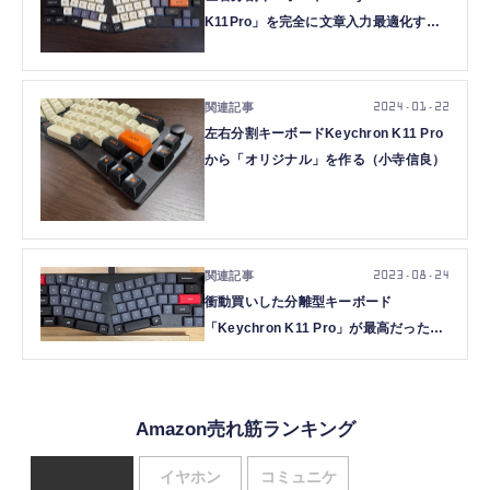
K11Pro」を完全に文章入力最適化する
キモいカスタマイズ（小寺信良）
2024.01.22
左右分割キーボードKeychron K11 Pro
から「オリジナル」を作る（小寺信良）
2023.08.24
衝動買いした分離型キーボード
「Keychron K11 Pro」が最高だった。
その「日本語入力」カスタマイズ手法
（西田宗千佳）
Amazon売れ筋ランキング
イヤホン
コミュニケ