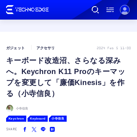
連載
ガジェット
アクセサリ
2024 Feb 5 11:00
キーボード改造沼、さらなる深み
AI
へ。Keychron K11 Proのキーマッ
ガジェット
プを変更して「廉価Kinesis」を作
る（小寺信良）
ゲーム
小寺信良
カルチャー
Keychron
Keyboard
小寺信良
SHARE
公式ストア