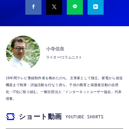
CASIO Moflin(モフリン）シルバー PE-
タイプc 寝ホンイヤホン 寝ホン type-c 有線
M10SR AIペット（コミュニケーションロボッ
睡眠用イヤホン 【音質強化バージョン
ト）
iPhone 15/16/17対応】横向きに寝ると耳が圧
迫されない ソフトシリコンで柔らかい 超軽量
￥53,900
￥2,199
超小型 外部ノイズ遮断 音質良い リモコン マ
イク付き 安眠 仕事 勉強 通勤通学最適（黑-
CASIO Moflin(モフリン）ゴールドPE-
typec）
Lightning to 3.5mm イヤホンジャック 変換
M10GD AIペット（コミュニケーションロボ
MFi認証 【ハイレゾ音質】 内蔵DAC 遅延な
小寺信良
ット）
し 48ビット/96KHz 音量調節対応
ライター/コラムニスト
￥53,900
￥999
霊界コミュニケーションロボット BAKETAN
【HIFI音質】iphone イヤホンジャック ライ
18年間テレビ番組制作者を務めたのち、文筆家として独立。家電から放送
WARASHI ばけたん ワラシ 桃 MOMO
トニング イヤホン 変換 MFI認証 4極 内蔵
機器まで執筆・評論活動を行なう傍ら、子供の教育と保護者活動の合理
DAC 遅延なし 音量調節/音楽
￥5,400
化・IT化に取り組む。一般社団法人「インターネットユーザー協会」代表
￥999
理事。
【ペットロボット 】lopeto AI robot チャー
寝ホン 睡眠用イヤホン 寝ながら 痛くない 超
ジングベース付き ロペット 充電ベース付き
ショート動画
軽量2.8g ASMR推薦 ワイヤレス
感情成長型 AI搭載 ペットロボット コミュニ
Bluetooth6.1 柔軟性高 安眠 仕事 ブルー
ケーションロボット 性格育成 会話 ジェスチ