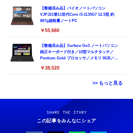
【整備済み品】バイオノートパソコン
VJPJ21第11世代Core i5-1135G7 12.5型 約
887g超軽量ノートPC
￥55,980
【整備済み品】Surface Go3 ノートパソコン
純正キーボード付き／10型マルチタッチ／
Pentium Gold プロセッサ／メモリ 8GB／
SSD 128GB／Windows11 Office／WiFi-6
￥38,520
Bluetooth5.0／USB-C／1080p顔認証カメラ
>> もっと見る
Grithope イヤホン タイプC【2026新モデル
霊界コミュニケーションロボット BAKETAN
耐久性】 有線イヤホン マイク付き HiFi音質
WARASHI ばけたん ワラシ 改 KAI
ノイズ低減 重低音 遅延なし
SHARE THE STORY
￥5,400
この記事をみんなにシェア
￥949