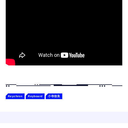
￥55,782
ャー認識 タッチセンサー ペット級ファー あ
￥2,682
たたかな触り心地 着せ替え可能 アプリ連携
Gemini
Keychron
Keyboard
小寺信良