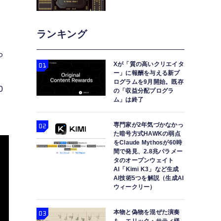
ランキング
ら
Xが「質の高いクリエイタ
価
ー」に報酬を与える新プ
ログラムを9月開始。既存
0
の「収益分配プログラ
ム」は終了
専門家が2年気づかなかっ
た暗号方式HAWKの弱点
をClaude Mythosが60時
間で発見、2.8兆パラメー
タのオープンウェイト
AI「Kimi K3」など生成
AI技術5つを解説（生成AI
ウィークリー）
本物と偽物を混ぜた演奏