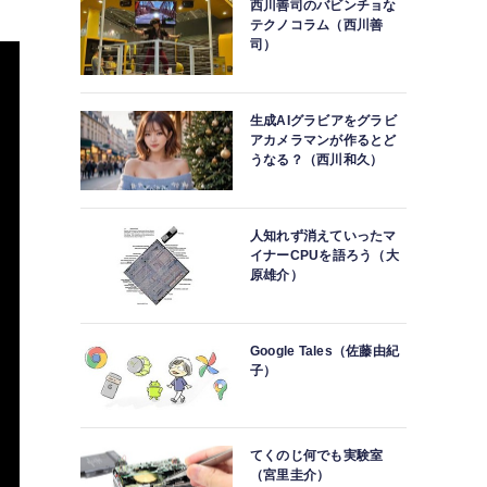
西川善司のバビンチョな
テクノコラム（西川善
司）
生成AIグラビアをグラビ
アカメラマンが作るとど
うなる？（西川和久）
人知れず消えていったマ
イナーCPUを語ろう（大
原雄介）
Google Tales（佐藤由紀
子）
てくのじ何でも実験室
（宮里圭介）