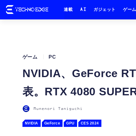
連載
AI
ガジェット
ゲー
ゲーム
PC
NVIDIA、GeForce 
表。RTX 4080 SUP
Munenori Taniguchi
NVIDIA
GeForce
GPU
CES 2024