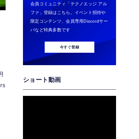
会員コミュニティ「テクノエッジ アル
ファ」登録はこちら。イベント招待や
限定コンテンツ、会員専用Discordサー
バなど特典多数です
今すぐ登録
月
ショート動画
rs
売