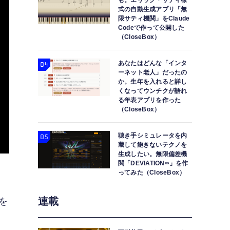
も。エリック・サティ様
式の自動生成アプリ「無
限サティ機関」をClaude
Codeで作って公開した
（CloseBox）
あなたはどんな「インタ
ーネット老人」だったの
か。生年を入れると詳し
くなってウンチクが語れ
る年表アプリを作った
（CloseBox）
聴き手シミュレータを内
蔵して飽きないテクノを
生成したい。無限偏差機
関「DEVIATION∞」を作
ってみた（CloseBox）
連載
を