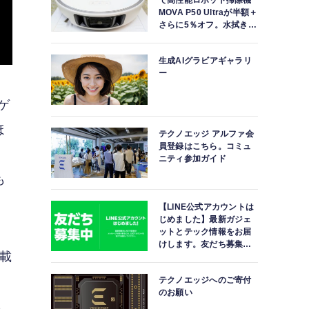
で高性能ロボット掃除機
MOVA P50 Ultraが半額＋
さらに5％オフ。水拭きモ
ップ自動洗浄・乾燥まで
対応ハイエンドモデル
生成AIグラビアギャラリ
ー
ゲ
ほ
テクノエッジ アルファ会
員登録はこちら。コミュ
ニティ参加ガイド
も
【LINE公式アカウントは
じめました】最新ガジェ
ットとテック情報をお届
けします。友だち募集
搭載
中。
ス
テクノエッジへのご寄付
のお願い
ら