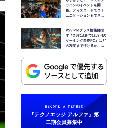
さまざまなテーマでオフ
ラインのイベントを開
催。ディスコードでコミ
ュニケーションもできま
す
PS5 Proクラス性能目指
す『OS代込みで12万円の
ゲーミング自作PC』はど
の程度まで行けるか。
【AI時代の自作PCワーク
ショップ】
BECOME A MEMBER
『テクノエッジ アルファ』
第
二期会員募集中