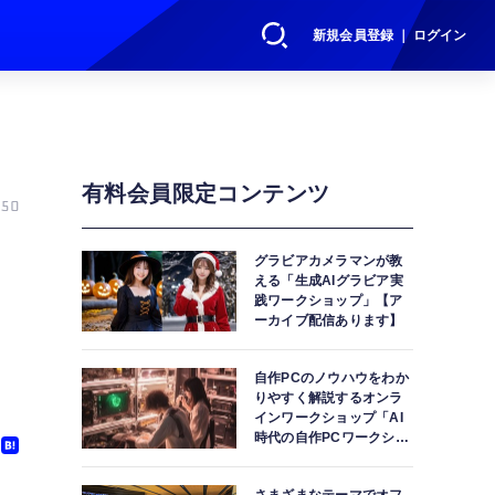
新規会員登録 ｜ ログイン
有料会員限定コンテンツ
50
グラビアカメラマンが教
える「生成AIグラビア実
践ワークショップ」【ア
ーカイブ配信あります】
自作PCのノウハウをわか
りやすく解説するオンラ
インワークショップ「AI
時代の自作PCワークショ
ップ」【アーカイブ配信
あります】