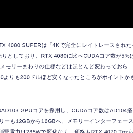
 4080 SUPERは「4Kで完全にレイトレースされた
を売りとしており、RTX 4080に比べCUDAコア数が5%
やメモリーまわりの仕様などはほとんど変わっておら
80よりも200ドルほど安くなったところがポイントか
80用のAD103 GPUコアを採用し、CUDAコア数はAD104
メモリーも12GBから16GBへ、メモリーインターフェー
、消費電力は285Wで変化なく、価格もRTX 4070 Tiか