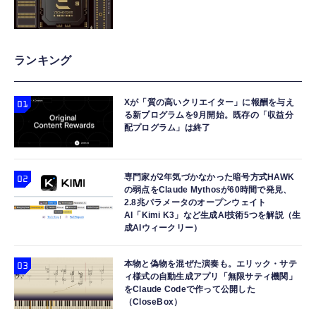
ランキング
Xが「質の高いクリエイター」に報酬を与え
る新プログラムを9月開始。既存の「収益分
配プログラム」は終了
専門家が2年気づかなかった暗号方式HAWK
の弱点をClaude Mythosが60時間で発見、
2.8兆パラメータのオープンウェイト
AI「Kimi K3」など生成AI技術5つを解説（生
成AIウィークリー）
本物と偽物を混ぜた演奏も。エリック・サテ
ィ様式の自動生成アプリ「無限サティ機関」
をClaude Codeで作って公開した
（CloseBox）