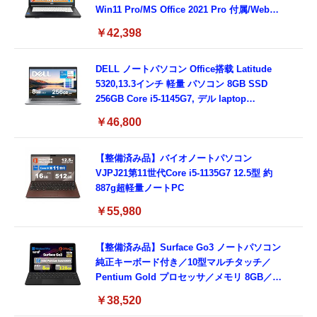
Win11 Pro/MS Office 2021 Pro 付属/Webカ
メラ/DVD/豊富な接続端子 (HDMI, VGA, USB
￥42,398
3.0)/ 有線静音マウス付属/ 180日保証（メモリ
16GB,SSD512GB）
DELL ノートパソコン Office搭载 Latitude
5320,13.3インチ 軽量 パソコン 8GB SSD
256GB Core i5-1145G7, デル laptop
windows 11,中古 ノートPC 日本語キーボー
￥46,800
ド付き (整備済み品)
【整備済み品】バイオノートパソコン
VJPJ21第11世代Core i5-1135G7 12.5型 約
887g超軽量ノートPC
￥55,980
【整備済み品】Surface Go3 ノートパソコン
純正キーボード付き／10型マルチタッチ／
Pentium Gold プロセッサ／メモリ 8GB／
SSD 128GB／Windows11 Office／WiFi-6
￥38,520
Bluetooth5.0／USB-C／1080p顔認証カメラ