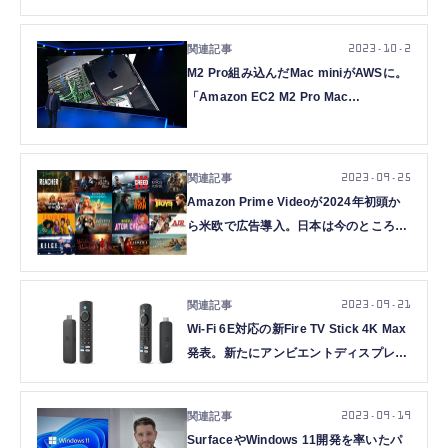
2023.10.2
M2 Pro組み込んだMac miniがAWSに。
「Amazon EC2 M2 Pro Mac
instances」提供開始
2023.09.25
Amazon Prime Videoが2024年初頭か
ら米欧で広告導入。日本は今のところ対
象外
2023.09.21
Wi-Fi 6E対応の新Fire TV Stick 4K Max
発表。新たにアンビエントディスプレイ
機能も搭載
2023.09.19
SurfaceやWindows 11開発を率いたパ