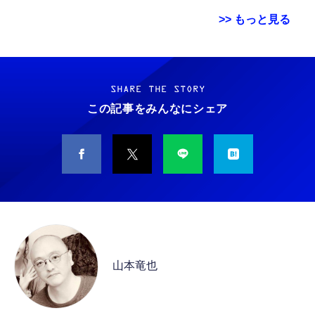
>> もっと見る
Grithope イヤホン タイプC【2026新モデル
霊界コミュニケーションロボット BAKETAN
耐久性】 有線イヤホン マイク付き HiFi音質
WARASHI ばけたん ワラシ 改 KAI
ノイズ低減 重低音 遅延なし
SHARE THE STORY
￥5,400
この記事をみんなにシェア
￥949
CASIO Moflin(モフリン）シルバー PE-
タイプc 寝ホンイヤホン 寝ホン type-c 有線
M10SR AIペット（コミュニケーションロボッ
睡眠用イヤホン 【音質強化バージョン
ト）
iPhone 15/16/17対応】横向きに寝ると耳が圧
迫されない ソフトシリコンで柔らかい 超軽量
￥53,900
￥2,199
超小型 外部ノイズ遮断 音質良い リモコン マ
イク付き 安眠 仕事 勉強 通勤通学最適（黑-
CASIO Moflin(モフリン）ゴールドPE-
typec）
Lightning to 3.5mm イヤホンジャック 変換
M10GD AIペット（コミュニケーションロボ
MFi認証 【ハイレゾ音質】 内蔵DAC 遅延な
ット）
山本竜也
し 48ビット/96KHz 音量調節対応
￥53,900
￥999