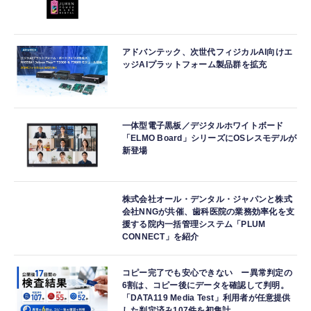
アドバンテック、次世代フィジカルAI向けエ
ッジAIプラットフォーム製品群を拡充
一体型電子黒板／デジタルホワイトボード
「ELMO Board」シリーズにOSレスモデルが
新登場
株式会社オール・デンタル・ジャパンと株式
会社NNGが共催、歯科医院の業務効率化を支
援する院内一括管理システム「PLUM
CONNECT」を紹介
コピー完了でも安心できない ー異常判定の
6割は、コピー後にデータを確認して判明。
「DATA119 Media Test」利用者が任意提供
した判定済み107件を初集計