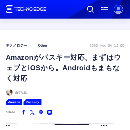
連載
テクノロジー
Other
2023 Oct 24 15:00
Amazonがパスキー対応、まずはウ
AI
ェブとiOSから。Androidもまもな
ガジェット
く対応
ゲーム
山本竜也
Amazon
Passkey
カルチャー
SHARE
公式ストア