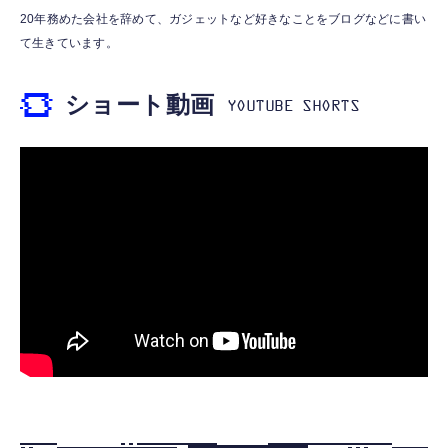
霊界コミュニケーションロボット BAKETAN
【HIFI音質】iphone イヤホンジャック ライ
20年務めた会社を辞めて、ガジェットなど好きなことをブログなどに書い
WARASHI ばけたん ワラシ 桃 MOMO
トニング イヤホン 変換 MFI認証 4極 内蔵
て生きています。
DAC 遅延なし 音量調節/音楽
￥5,400
￥999
ショート動画
【ペットロボット 】lopeto AI robot チャー
寝ホン 睡眠用イヤホン 寝ながら 痛くない 超
ジングベース付き ロペット 充電ベース付き
軽量2.8g ASMR推薦 ワイヤレス
感情成長型 AI搭載 ペットロボット コミュニ
Bluetooth6.1 柔軟性高 安眠 仕事 ブルー
ケーションロボット 性格育成 会話 ジェスチ
￥55,782
ャー認識 タッチセンサー ペット級ファー あ
￥2,682
たたかな触り心地 着せ替え可能 アプリ連携
Gemini