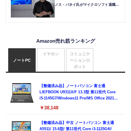
ノス・パネイ氏がマイクロソフト退職。
新天地はアマゾンとの報
Amazon売れ筋ランキング
イヤホン
コミュニケ
ノートPC
ーションロ
ボット
【整備済み品】ノートパソコン 富士通
LIEFBOOK U9311X/F 13.3型 第11世代 Core
i5-1145G7/Windows11 Pro/MS Office 2021搭
載/Webカメラ/Wifi・Bluetooth・HDMI・
￥38,148
Type-C/360度回転対応/有線静音マウス付
属/180日保証(タッチスクリーン/メモリ
8GB,SSD256GB)
【整備済み品】中古 ノートパソコン 富士通
A5511/ 15.6型/ 第11世代 Core i3-1125G4//