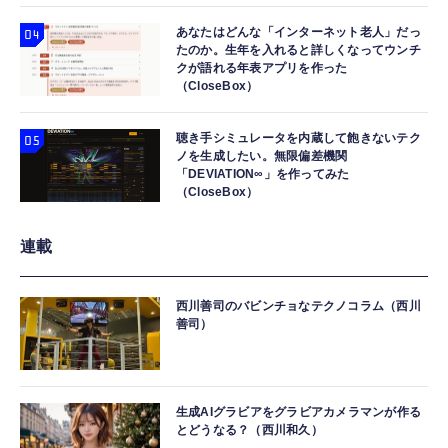
あなたはどんな「インターネット老人」だっ
たのか。生年を入れると詳しくなってウンチ
クが語れる年表アプリを作った
（CloseBox）
聴き手シミュレータを内蔵して飽きないテク
ノを生成したい。無限偏差機関
「DEVIATION∞」を作ってみた
（CloseBox）
連載
西川善司のバビンチョなテクノコラム（西川
善司）
生成AIグラビアをグラビアカメラマンが作る
とどうなる？（西川和久）