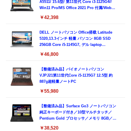
A5511/ 15.6型/ 第11世代 Core i3-1125G4//
Win11 Pro/MS Office 2021 Pro 付属/Webカ
メラ/DVD/豊富な接続端子 (HDMI, VGA, USB
￥42,398
3.0)/ 有線静音マウス付属/ 180日保証（メモリ
16GB,SSD512GB）
DELL ノートパソコン Office搭载 Latitude
5320,13.3インチ 軽量 パソコン 8GB SSD
256GB Core i5-1145G7, デル laptop
windows 11,中古 ノートPC 日本語キーボー
￥46,800
ド付き (整備済み品)
【整備済み品】バイオノートパソコン
VJPJ21第11世代Core i5-1135G7 12.5型 約
887g超軽量ノートPC
￥55,980
【整備済み品】Surface Go3 ノートパソコン
純正キーボード付き／10型マルチタッチ／
Pentium Gold プロセッサ／メモリ 8GB／
SSD 128GB／Windows11 Office／WiFi-6
￥38,520
Bluetooth5.0／USB-C／1080p顔認証カメラ