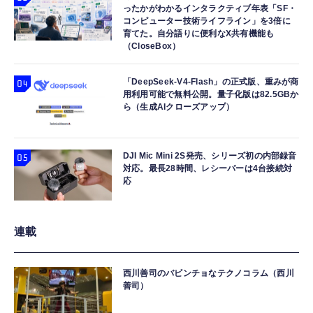
ったかがわかるインタラクティブ年表「SF・
コンピューター技術ライフライン」を3倍に
育てた。自分語りに便利なX共有機能も
（CloseBox）
「DeepSeek-V4-Flash」の正式版、重みが商
用利用可能で無料公開。量子化版は82.5GBか
ら（生成AIクローズアップ）
DJI Mic Mini 2S発売、シリーズ初の内部録音
対応。最長28時間、レシーバーは4台接続対
応
連載
西川善司のバビンチョなテクノコラム（西川
善司）