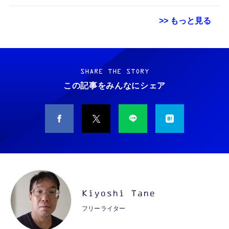
>> もっと見る
Grithope イヤホン タイプC【2026新モデル
霊界コミュニケーションロボット BAKETAN
耐久性】 有線イヤホン マイク付き HiFi音質
WARASHI ばけたん ワラシ 改 KAI
ノイズ低減 重低音 遅延なし
SHARE THE STORY
￥5,400
この記事をみんなにシェア
￥949
CASIO Moflin(モフリン）シルバー PE-
タイプc 寝ホンイヤホン 寝ホン type-c 有線
M10SR AIペット（コミュニケーションロボッ
睡眠用イヤホン 【音質強化バージョン
ト）
iPhone 15/16/17対応】横向きに寝ると耳が圧
迫されない ソフトシリコンで柔らかい 超軽量
￥53,900
￥2,199
超小型 外部ノイズ遮断 音質良い リモコン マ
イク付き 安眠 仕事 勉強 通勤通学最適（黑-
CASIO Moflin(モフリン）ゴールドPE-
typec）
Lightning to 3.5mm イヤホンジャック 変換
M10GD AIペット（コミュニケーションロボ
MFi認証 【ハイレゾ音質】 内蔵DAC 遅延な
Kiyoshi Tane
ット）
し 48ビット/96KHz 音量調節対応
フリーライター
￥53,900
￥999