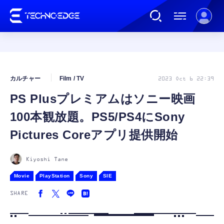
連載
カルチャー
Film / TV
2023 Oct 6 22:39
PS Plusプレミアムはソニー映画
AI
100本観放題。PS5/PS4にSony
ガジェット
Pictures Coreアプリ提供開始
ゲーム
Kiyoshi Tane
Movie
PlayStation
Sony
SIE
カルチャー
SHARE
公式ストア