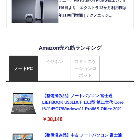
ソニー、PlayStation Plusを値上げ。9
月6日より エクストラ12か月利用権は
年3100円増額 | テクノエッジ
TechnoEdge
Amazon売れ筋ランキング
イヤホン
コミュニケ
ノートPC
ーションロ
ボット
【整備済み品】ノートパソコン 富士通
LIEFBOOK U9311X/F 13.3型 第11世代 Core
i5-1145G7/Windows11 Pro/MS Office 2021搭
載/Webカメラ/Wifi・Bluetooth・HDMI・
￥38,148
Type-C/360度回転対応/有線静音マウス付
属/180日保証(タッチスクリーン/メモリ
8GB,SSD256GB)
【整備済み品】中古 ノートパソコン 富士通