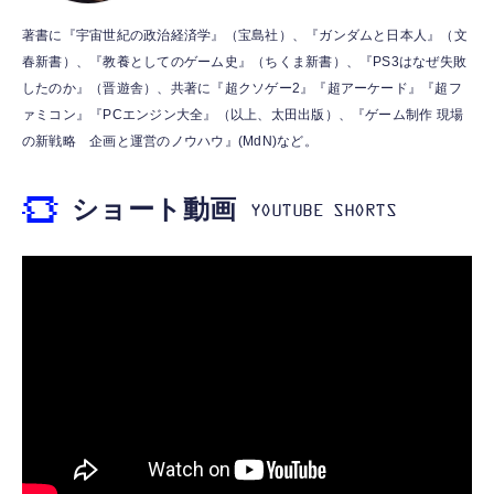
霊界コミュニケーションロボット BAKETAN
【HIFI音質】iphone イヤホンジャック ライ
著書に『宇宙世紀の政治経済学』（宝島社）、『ガンダムと日本人』（文
WARASHI ばけたん ワラシ 桃 MOMO
トニング イヤホン 変換 MFI認証 4極 内蔵
春新書）、『教養としてのゲーム史』（ちくま新書）、『PS3はなぜ失敗
DAC 遅延なし 音量調節/音楽
￥5,400
したのか』（晋遊舎）、共著に『超クソゲー2』『超アーケード』『超フ
￥999
ァミコン』『PCエンジン大全』（以上、太田出版）、『ゲーム制作 現場
の新戦略 企画と運営のノウハウ』(MdN)など。
【ペットロボット 】lopeto AI robot チャー
寝ホン 睡眠用イヤホン 寝ながら 痛くない 超
ジングベース付き ロペット 充電ベース付き
軽量2.8g ASMR推薦 ワイヤレス
感情成長型 AI搭載 ペットロボット コミュニ
ショート動画
Bluetooth6.1 柔軟性高 安眠 仕事 ブルー
ケーションロボット 性格育成 会話 ジェスチ
￥55,782
ャー認識 タッチセンサー ペット級ファー あ
￥2,682
たたかな触り心地 着せ替え可能 アプリ連携
Gemini