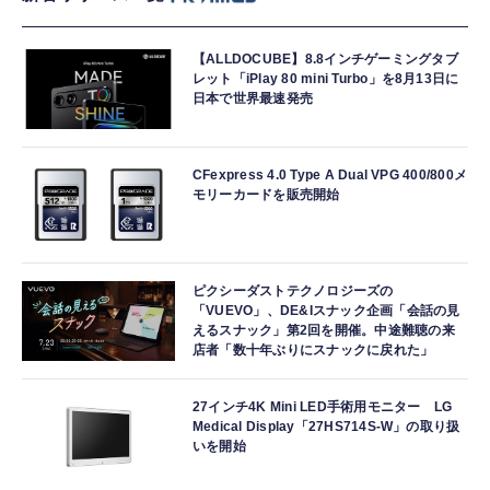
【ALLDOCUBE】8.8インチゲーミングタブ
レット「iPlay 80 mini Turbo」を8月13日に
日本で世界最速発売
CFexpress 4.0 Type A Dual VPG 400/800メ
モリーカードを販売開始
ピクシーダストテクノロジーズの
「VUEVO」、DE&Iスナック企画「会話の見
えるスナック」第2回を開催。中途難聴の来
店者「数十年ぶりにスナックに戻れた」
27インチ4K Mini LED手術用モニター LG
Medical Display「27HS714S-W」の取り扱
いを開始