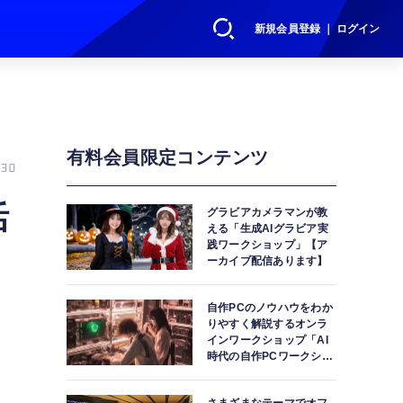
新規会員登録 ｜ ログイン
有料会員限定コンテンツ
30
活
グラビアカメラマンが教
える「生成AIグラビア実
践ワークショップ」【ア
ーカイブ配信あります】
自作PCのノウハウをわか
りやすく解説するオンラ
インワークショップ「AI
時代の自作PCワークショ
ップ」【アーカイブ配信
あります】