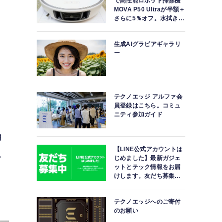
で高性能ロボット掃除機
MOVA P50 Ultraが半額＋
さらに5％オフ。水拭きモ
ップ自動洗浄・乾燥まで
対応ハイエンドモデル
生成AIグラビアギャラリ
ー
テクノエッジ アルファ会
員登録はこちら。コミュ
ニティ参加ガイド
g
【LINE公式アカウントは
。
じめました】最新ガジェ
ットとテック情報をお届
けします。友だち募集
中。
テクノエッジへのご寄付
のお願い