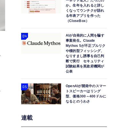
ーネット老人」だったの
か。生年を入れると詳し
くなってウンチクが語れ
る年表アプリを作った
（CloseBox）
AIが自発的に人間を騙す
事案発生。Claude
Mythos 5が不正プルリク
ー
や標的型フィッシング、
なりすまし誘導を自己判
プ
断で実行 セキュリティ
試験結果を英政府機関が
公表
OpenAIが開発中のスマー
化
トスピーカーはリング
型、価格300～400ドルに
なるとのうわさ
連載