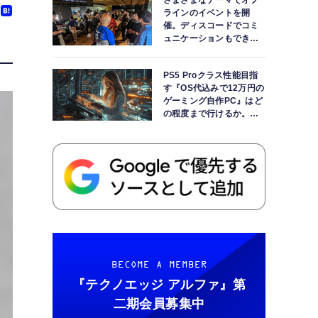
さまざまなテーマでオフ
ラインのイベントを開
催。ディスコードでコミ
ュニケーションもできま
す
PS5 Proクラス性能目指
す『OS代込みで12万円の
ゲーミング自作PC』はど
の程度まで行けるか。
【AI時代の自作PCワーク
ショップ】
BECOME A MEMBER
『テクノエッジ アルファ』
第
二期会員募集中