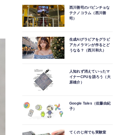
西川善司のバビンチョな
テクノコラム（西川善
司）
生成AIグラビアをグラビ
アカメラマンが作るとど
うなる？（西川和久）
人知れず消えていったマ
イナーCPUを語ろう（大
原雄介）
Google Tales（佐藤由紀
子）
てくのじ何でも実験室