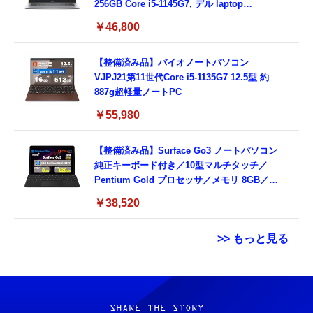
256GB Core i5-1145G7, デル laptop
windows 11,中古 ノートPC 日本語キーボー
￥46,800
ド付き (整備済み品)
【整備済み品】バイオノートパソコン
VJPJ21第11世代Core i5-1135G7 12.5型 約
887g超軽量ノートPC
￥55,980
【整備済み品】Surface Go3 ノートパソコン
純正キーボード付き／10型マルチタッチ／
Pentium Gold プロセッサ／メモリ 8GB／
SSD 128GB／Windows11 Office／WiFi-6
￥38,520
Bluetooth5.0／USB-C／1080p顔認証カメラ
>> もっと見る
Grithope イヤホン タイプC【2026新モデル
霊界コミュニケーションロボット BAKETAN
耐久性】 有線イヤホン マイク付き HiFi音質
WARASHI ばけたん ワラシ 改 KAI
ノイズ低減 重低音 遅延なし
SHARE THE STORY