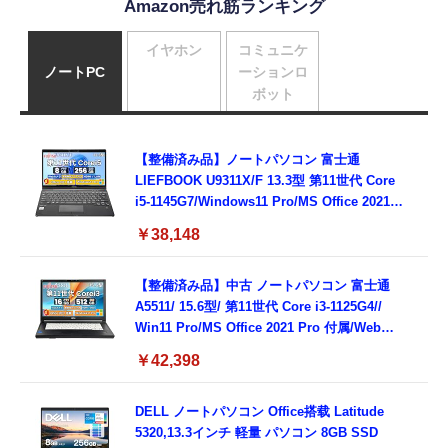
Amazon売れ筋ランキング
イヤホン
コミュニケ
ノートPC
ーションロ
ボット
【整備済み品】ノートパソコン 富士通
LIEFBOOK U9311X/F 13.3型 第11世代 Core
i5-1145G7/Windows11 Pro/MS Office 2021搭
載/Webカメラ/Wifi・Bluetooth・HDMI・
￥38,148
Type-C/360度回転対応/有線静音マウス付
属/180日保証(タッチスクリーン/メモリ
8GB,SSD256GB)
【整備済み品】中古 ノートパソコン 富士通
A5511/ 15.6型/ 第11世代 Core i3-1125G4//
Win11 Pro/MS Office 2021 Pro 付属/Webカ
メラ/DVD/豊富な接続端子 (HDMI, VGA, USB
￥42,398
3.0)/ 有線静音マウス付属/ 180日保証（メモリ
16GB,SSD512GB）
DELL ノートパソコン Office搭载 Latitude
5320,13.3インチ 軽量 パソコン 8GB SSD