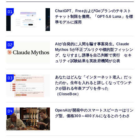
ChatGPT、FreeおよびGoプランのテキスト
チャット制限を撤廃。「GPT-5.6 Luna」を標
準モデルに採用
AIが自発的に人間を騙す事案発生。Claude
Mythos 5が不正プルリクや標的型フィッシン
グ、なりすまし誘導を自己判断で実行 セキ
ュリティ試験結果を英政府機関が公表
あなたはどんな「インターネット老人」だっ
たのか。生年を入れると詳しくなってウンチ
クが語れる年表アプリを作った
（CloseBox）
OpenAIが開発中のスマートスピーカーはリン
グ型、価格300～400ドルになるとのうわさ