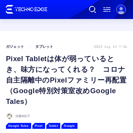
連載
ガジェット
タブレット
2023 Aug 14 7:56
Pixel Tabletは体が弱っていると
AI
き、味方になってくれる？ コロナ
ガジェット
自主隔離中のPixelファミリー再配置
（Google特別対策室改めGoogle
ゲーム
Tales）
カルチャー
佐藤由紀子
Google Tales
Pixel
Tablet
Google
公式ストア