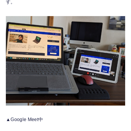
す。
▲Google Meet中