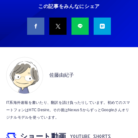
￥5,400
この記事をみんなにシェア
￥949
CASIO Moflin(モフリン）シルバー PE-
タイプc 寝ホンイヤホン 寝ホン type-c 有線
M10SR AIペット（コミュニケーションロボッ
睡眠用イヤホン 【音質強化バージョン
ト）
iPhone 15/16/17対応】横向きに寝ると耳が圧
迫されない ソフトシリコンで柔らかい 超軽量
￥53,900
￥2,199
超小型 外部ノイズ遮断 音質良い リモコン マ
イク付き 安眠 仕事 勉強 通勤通学最適（黑-
CASIO Moflin(モフリン）ゴールドPE-
typec）
Lightning to 3.5mm イヤホンジャック 変換
M10GD AIペット（コミュニケーションロボ
MFi認証 【ハイレゾ音質】 内蔵DAC 遅延な
ット）
佐藤由紀子
し 48ビット/96KHz 音量調節対応
￥53,900
￥999
霊界コミュニケーションロボット BAKETAN
【HIFI音質】iphone イヤホンジャック ライ
IT系海外速報を書いたり、翻訳を請け負ったりしています。初めてのスマ
WARASHI ばけたん ワラシ 桃 MOMO
トニング イヤホン 変換 MFI認証 4極 内蔵
ートフォンはHTC Desire。その後はNexus 5からずっとGoogleさんオリ
DAC 遅延なし 音量調節/音楽
￥5,400
ジナルモデルを使っています。
￥999
ショート動画
【ペットロボット 】lopeto AI robot チャー