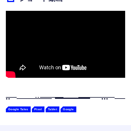
寝ホン 睡眠用イヤホン 寝ながら 痛くない 超
ジングベース付き ロペット 充電ベース付き
軽量2.8g ASMR推薦 ワイヤレス
感情成長型 AI搭載 ペットロボット コミュニ
Bluetooth6.1 柔軟性高 安眠 仕事 ブルー
ケーションロボット 性格育成 会話 ジェスチ
￥55,782
ャー認識 タッチセンサー ペット級ファー あ
￥2,682
たたかな触り心地 着せ替え可能 アプリ連携
Gemini
Google Tales
Pixel
Tablet
Google