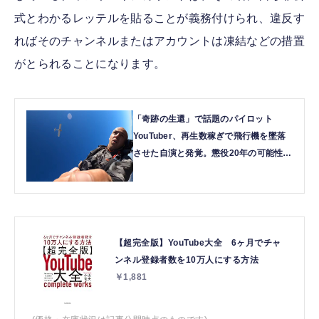
式とわかるレッテルを貼ることが義務付けられ、違反す
ればそのチャンネルまたはアカウントは凍結などの措置
がとられることになります。
「奇跡の生還」で話題のパイロット
YouTuber、再生数稼ぎで飛行機を墜落
させた自演と発覚。懲役20年の可能性も
| テクノエッジ TechnoEdge
【超完全版】YouTube大全 6ヶ月でチャ
ンネル登録者数を10万人にする方法
￥1,881