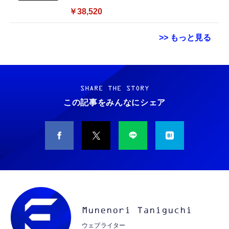
SSD 128GB／Windows11 Office／WiFi-6
￥38,520
Bluetooth5.0／USB-C／1080p顔認証カメラ
>> もっと見る
Grithope イヤホン タイプC【2026新モデル
霊界コミュニケーションロボット BAKETAN
耐久性】 有線イヤホン マイク付き HiFi音質
WARASHI ばけたん ワラシ 改 KAI
ノイズ低減 重低音 遅延なし
SHARE THE STORY
￥5,400
この記事をみんなにシェア
￥949
CASIO Moflin(モフリン）シルバー PE-
タイプc 寝ホンイヤホン 寝ホン type-c 有線
M10SR AIペット（コミュニケーションロボッ
睡眠用イヤホン 【音質強化バージョン
ト）
iPhone 15/16/17対応】横向きに寝ると耳が圧
迫されない ソフトシリコンで柔らかい 超軽量
￥53,900
￥2,199
超小型 外部ノイズ遮断 音質良い リモコン マ
イク付き 安眠 仕事 勉強 通勤通学最適（黑-
CASIO Moflin(モフリン）ゴールドPE-
typec）
Lightning to 3.5mm イヤホンジャック 変換
M10GD AIペット（コミュニケーションロボ
MFi認証 【ハイレゾ音質】 内蔵DAC 遅延な
Munenori Taniguchi
ット）
し 48ビット/96KHz 音量調節対応
ウェブライター