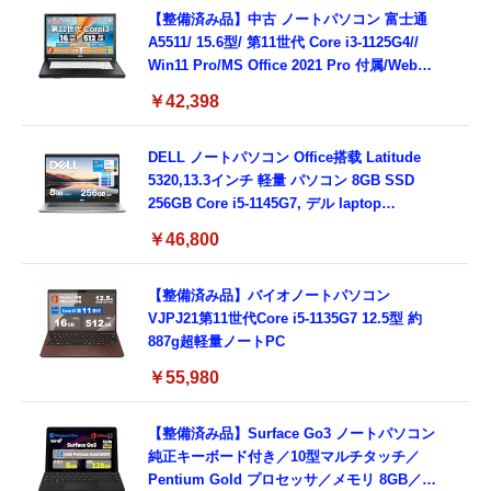
8GB,SSD256GB)
【整備済み品】中古 ノートパソコン 富士通
A5511/ 15.6型/ 第11世代 Core i3-1125G4//
Win11 Pro/MS Office 2021 Pro 付属/Webカ
メラ/DVD/豊富な接続端子 (HDMI, VGA, USB
￥42,398
3.0)/ 有線静音マウス付属/ 180日保証（メモリ
16GB,SSD512GB）
DELL ノートパソコン Office搭载 Latitude
5320,13.3インチ 軽量 パソコン 8GB SSD
256GB Core i5-1145G7, デル laptop
windows 11,中古 ノートPC 日本語キーボー
￥46,800
ド付き (整備済み品)
【整備済み品】バイオノートパソコン
VJPJ21第11世代Core i5-1135G7 12.5型 約
887g超軽量ノートPC
￥55,980
【整備済み品】Surface Go3 ノートパソコン
純正キーボード付き／10型マルチタッチ／
Pentium Gold プロセッサ／メモリ 8GB／