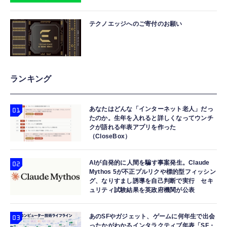
テクノエッジへのご寄付のお願い
ランキング
あなたはどんな「インターネット老人」だっ
たのか。生年を入れると詳しくなってウンチ
クが語れる年表アプリを作った
（CloseBox）
AIが自発的に人間を騙す事案発生。Claude
Mythos 5が不正プルリクや標的型フィッシン
グ、なりすまし誘導を自己判断で実行 セキ
ュリティ試験結果を英政府機関が公表
あのSFやガジェット、ゲームに何年生で出会
ったかがわかるインタラクティブ年表「SF・