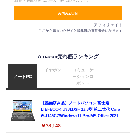
(価格・在庫状況は記事公開時点のものです)
AMAZON
Amazon売れ筋ランキング
イヤホン
コミュニケ
ノートPC
ーションロ
ボット
【整備済み品】ノートパソコン 富士通
LIEFBOOK U9311X/F 13.3型 第11世代 Core
i5-1145G7/Windows11 Pro/MS Office 2021搭
載/Webカメラ/Wifi・Bluetooth・HDMI・
￥38,148
Type-C/360度回転対応/有線静音マウス付
属/180日保証(タッチスクリーン/メモリ