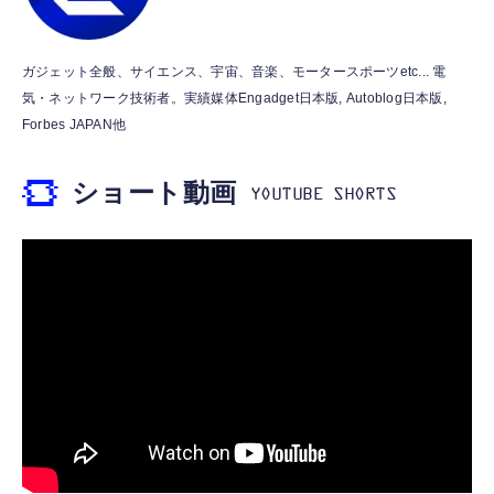
￥53,900
￥999
霊界コミュニケーションロボット BAKETAN
【HIFI音質】iphone イヤホンジャック ライ
ガジェット全般、サイエンス、宇宙、音楽、モータースポーツetc... 電
WARASHI ばけたん ワラシ 桃 MOMO
トニング イヤホン 変換 MFI認証 4極 内蔵
気・ネットワーク技術者。実績媒体Engadget日本版, Autoblog日本版,
DAC 遅延なし 音量調節/音楽
￥5,400
Forbes JAPAN他
￥999
ショート動画
【ペットロボット 】lopeto AI robot チャー
寝ホン 睡眠用イヤホン 寝ながら 痛くない 超
ジングベース付き ロペット 充電ベース付き
軽量2.8g ASMR推薦 ワイヤレス
感情成長型 AI搭載 ペットロボット コミュニ
Bluetooth6.1 柔軟性高 安眠 仕事 ブルー
ケーションロボット 性格育成 会話 ジェスチ
￥55,782
ャー認識 タッチセンサー ペット級ファー あ
￥2,682
たたかな触り心地 着せ替え可能 アプリ連携
Gemini