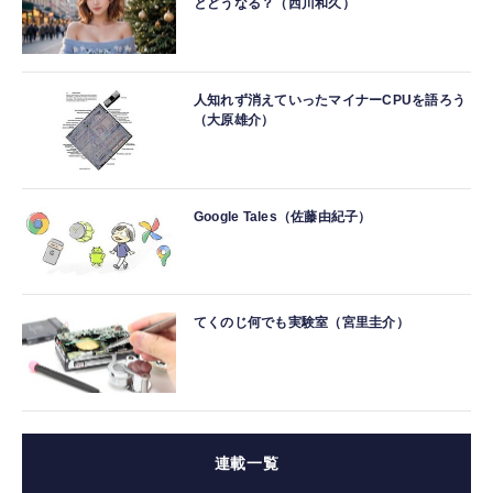
とどうなる？（西川和久）
人知れず消えていったマイナーCPUを語ろう
（大原雄介）
Google Tales（佐藤由紀子）
てくのじ何でも実験室（宮里圭介）
連載一覧