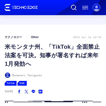
連載
テクノロジー
Other
2023 Apr 16 13:42
米モンタナ州、「TikTok」全面禁止
AI
法案を可決。知事が署名すれば来年
ガジェット
1月発効へ
ゲーム
Munenori Taniguchi
TikTok
SNS
カルチャー
SHARE
公式ストア