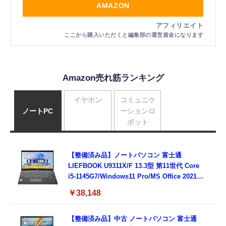
AMAZON
Amazon売れ筋ランキング
イヤホン
コミュニケ
ノートPC
ーションロ
ボット
【整備済み品】ノートパソコン 富士通
LIEFBOOK U9311X/F 13.3型 第11世代 Core
i5-1145G7/Windows11 Pro/MS Office 2021搭
載/Webカメラ/Wifi・Bluetooth・HDMI・
￥38,148
Type-C/360度回転対応/有線静音マウス付
属/180日保証(タッチスクリーン/メモリ
8GB,SSD256GB)
【整備済み品】中古 ノートパソコン 富士通