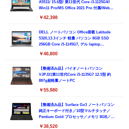
A5511/ 15.6型/ 第11世代 Core i3-1125G4//
Win11 Pro/MS Office 2021 Pro 付属/Webカ
メラ/DVD/豊富な接続端子 (HDMI, VGA, USB
￥42,398
3.0)/ 有線静音マウス付属/ 180日保証（メモリ
16GB,SSD512GB）
DELL ノートパソコン Office搭载 Latitude
5320,13.3インチ 軽量 パソコン 8GB SSD
256GB Core i5-1145G7, デル laptop
windows 11,中古 ノートPC 日本語キーボー
￥46,800
ド付き (整備済み品)
【整備済み品】バイオノートパソコン
VJPJ21第11世代Core i5-1135G7 12.5型 約
887g超軽量ノートPC
￥55,980
【整備済み品】Surface Go3 ノートパソコン
純正キーボード付き／10型マルチタッチ／
Pentium Gold プロセッサ／メモリ 8GB／
SSD 128GB／Windows11 Office／WiFi-6
￥38,520
Bluetooth5.0／USB-C／1080p顔認証カメラ