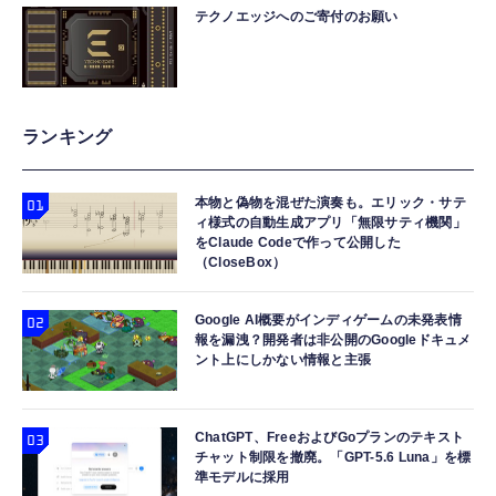
テクノエッジへのご寄付のお願い
ランキング
本物と偽物を混ぜた演奏も。エリック・サテ
ィ様式の自動生成アプリ「無限サティ機関」
をClaude Codeで作って公開した
（CloseBox）
Google AI概要がインディゲームの未発表情
報を漏洩？開発者は非公開のGoogleドキュメ
ント上にしかない情報と主張
ChatGPT、FreeおよびGoプランのテキスト
チャット制限を撤廃。「GPT-5.6 Luna」を標
準モデルに採用