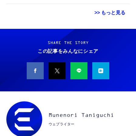
>> もっと見る
Grithope イヤホン タイプC【2026新モデル
霊界コミュニケーションロボット BAKETAN
耐久性】 有線イヤホン マイク付き HiFi音質
WARASHI ばけたん ワラシ 改 KAI
ノイズ低減 重低音 遅延なし
SHARE THE STORY
￥5,400
この記事をみんなにシェア
￥949
CASIO Moflin(モフリン）シルバー PE-
タイプc 寝ホンイヤホン 寝ホン type-c 有線
M10SR AIペット（コミュニケーションロボッ
睡眠用イヤホン 【音質強化バージョン
ト）
iPhone 15/16/17対応】横向きに寝ると耳が圧
迫されない ソフトシリコンで柔らかい 超軽量
￥53,900
￥2,199
超小型 外部ノイズ遮断 音質良い リモコン マ
イク付き 安眠 仕事 勉強 通勤通学最適（黑-
CASIO Moflin(モフリン）ゴールドPE-
typec）
Lightning to 3.5mm イヤホンジャック 変換
M10GD AIペット（コミュニケーションロボ
MFi認証 【ハイレゾ音質】 内蔵DAC 遅延な
Munenori Taniguchi
ット）
し 48ビット/96KHz 音量調節対応
ウェブライター
￥53,900
￥999