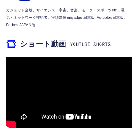
霊界コミュニケーションロボット BAKETAN
【HIFI音質】iphone イヤホンジャック ライ
ガジェット全般、サイエンス、宇宙、音楽、モータースポーツetc... 電
WARASHI ばけたん ワラシ 桃 MOMO
トニング イヤホン 変換 MFI認証 4極 内蔵
気・ネットワーク技術者。実績媒体Engadget日本版, Autoblog日本版,
DAC 遅延なし 音量調節/音楽
￥5,400
Forbes JAPAN他
￥999
ショート動画
【ペットロボット 】lopeto AI robot チャー
寝ホン 睡眠用イヤホン 寝ながら 痛くない 超
ジングベース付き ロペット 充電ベース付き
軽量2.8g ASMR推薦 ワイヤレス
感情成長型 AI搭載 ペットロボット コミュニ
Bluetooth6.1 柔軟性高 安眠 仕事 ブルー
ケーションロボット 性格育成 会話 ジェスチ
￥55,782
ャー認識 タッチセンサー ペット級ファー あ
￥2,682
たたかな触り心地 着せ替え可能 アプリ連携
Gemini