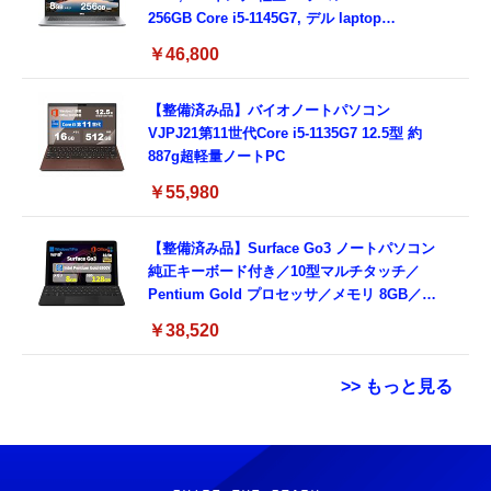
256GB Core i5-1145G7, デル laptop
windows 11,中古 ノートPC 日本語キーボー
￥46,800
ド付き (整備済み品)
【整備済み品】バイオノートパソコン
VJPJ21第11世代Core i5-1135G7 12.5型 約
887g超軽量ノートPC
￥55,980
【整備済み品】Surface Go3 ノートパソコン
純正キーボード付き／10型マルチタッチ／
Pentium Gold プロセッサ／メモリ 8GB／
SSD 128GB／Windows11 Office／WiFi-6
￥38,520
Bluetooth5.0／USB-C／1080p顔認証カメラ
>> もっと見る
Grithope イヤホン タイプC【2026新モデル
霊界コミュニケーションロボット BAKETAN
耐久性】 有線イヤホン マイク付き HiFi音質
WARASHI ばけたん ワラシ 改 KAI