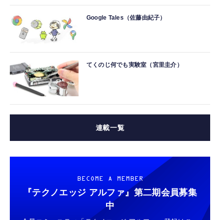
Google Tales（佐藤由紀子）
てくのじ何でも実験室（宮里圭介）
連載一覧
BECOME A MEMBER
『テクノエッジ アルファ』
第二期会員募集
中