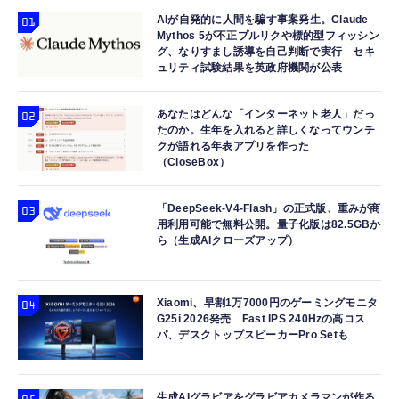
AIが自発的に人間を騙す事案発生。Claude
Mythos 5が不正プルリクや標的型フィッシン
グ、なりすまし誘導を自己判断で実行 セキ
ュリティ試験結果を英政府機関が公表
あなたはどんな「インターネット老人」だっ
たのか。生年を入れると詳しくなってウンチ
クが語れる年表アプリを作った
（CloseBox）
「DeepSeek-V4-Flash」の正式版、重みが商
用利用可能で無料公開。量子化版は82.5GBか
ら（生成AIクローズアップ）
Xiaomi、早割1万7000円のゲーミングモニタ
G25i 2026発売 Fast IPS 240Hzの高コス
パ、デスクトップスピーカーPro Setも
生成AIグラビアをグラビアカメラマンが作る