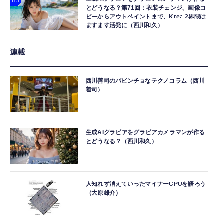
とどうなる？第71回：衣装チェンジ、画像コ
ピーからアウトペイントまで、Krea 2界隈は
ますます活発に（西川和久）
連載
西川善司のバビンチョなテクノコラム（西川
善司）
生成AIグラビアをグラビアカメラマンが作る
とどうなる？（西川和久）
人知れず消えていったマイナーCPUを語ろう
（大原雄介）