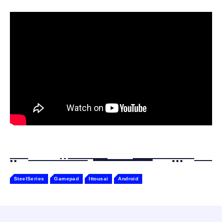
【ペットロボット 】lopeto AI robot チャー
寝ホン 睡眠用イヤホン 寝ながら 痛くない 超
ジングベース付き ロペット 充電ベース付き
軽量2.8g ASMR推薦 ワイヤレス
感情成長型 AI搭載 ペットロボット コミュニ
Bluetooth6.1 柔軟性高 安眠 仕事 ブルー
ケーションロボット 性格育成 会話 ジェスチ
￥55,782
ャー認識 タッチセンサー ペット級ファー あ
￥2,682
たたかな触り心地 着せ替え可能 アプリ連携
Gemini
SteelSeries
Gamepad
Ittousai
Android