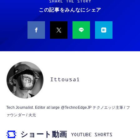
ノイズ低減 重低音 遅延なし
SHARE THE STORY
￥5,400
この記事をみんなにシェア
￥949
CASIO Moflin(モフリン）シルバー PE-
タイプc 寝ホンイヤホン 寝ホン type-c 有線
M10SR AIペット（コミュニケーションロボッ
睡眠用イヤホン 【音質強化バージョン
ト）
iPhone 15/16/17対応】横向きに寝ると耳が圧
迫されない ソフトシリコンで柔らかい 超軽量
￥53,900
￥2,199
超小型 外部ノイズ遮断 音質良い リモコン マ
イク付き 安眠 仕事 勉強 通勤通学最適（黑-
CASIO Moflin(モフリン）ゴールドPE-
typec）
Lightning to 3.5mm イヤホンジャック 変換
M10GD AIペット（コミュニケーションロボ
MFi認証 【ハイレゾ音質】 内蔵DAC 遅延な
ット）
Ittousai
し 48ビット/96KHz 音量調節対応
￥53,900
￥999
霊界コミュニケーションロボット BAKETAN
【HIFI音質】iphone イヤホンジャック ライ
Tech Journalist. Editor at large @TechnoEdgeJP テクノエッジ主筆 / フ
WARASHI ばけたん ワラシ 桃 MOMO
トニング イヤホン 変換 MFI認証 4極 内蔵
ァウンダー / 火元
DAC 遅延なし 音量調節/音楽
￥5,400
￥999
ショート動画