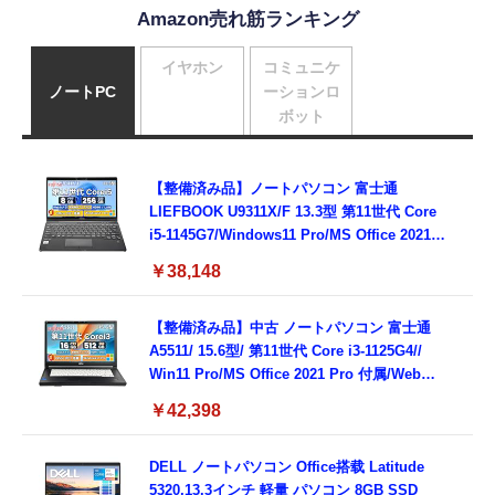
Amazon売れ筋ランキング
イヤホン
コミュニケ
ノートPC
ーションロ
ボット
【整備済み品】ノートパソコン 富士通
LIEFBOOK U9311X/F 13.3型 第11世代 Core
i5-1145G7/Windows11 Pro/MS Office 2021搭
載/Webカメラ/Wifi・Bluetooth・HDMI・
￥38,148
Type-C/360度回転対応/有線静音マウス付
属/180日保証(タッチスクリーン/メモリ
8GB,SSD256GB)
【整備済み品】中古 ノートパソコン 富士通
A5511/ 15.6型/ 第11世代 Core i3-1125G4//
Win11 Pro/MS Office 2021 Pro 付属/Webカ
メラ/DVD/豊富な接続端子 (HDMI, VGA, USB
￥42,398
3.0)/ 有線静音マウス付属/ 180日保証（メモリ
16GB,SSD512GB）
DELL ノートパソコン Office搭载 Latitude
5320,13.3インチ 軽量 パソコン 8GB SSD