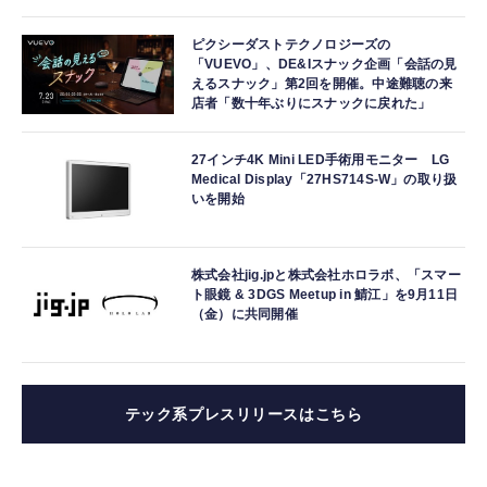
ピクシーダストテクノロジーズの
「VUEVO」、DE&Iスナック企画「会話の見
えるスナック」第2回を開催。中途難聴の来
店者「数十年ぶりにスナックに戻れた」
27インチ4K Mini LED手術用モニター LG
Medical Display「27HS714S-W」の取り扱
いを開始
株式会社jig.jpと株式会社ホロラボ、「スマー
ト眼鏡 & 3DGS Meetup in 鯖江」を9月11日
（金）に共同開催
テック系プレスリリースはこちら