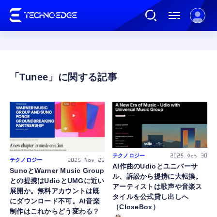
連載
Tunee
AI
ガジェット
ゲーム
テクノロジー
2025
Oct 30
テクノロジー
2025
Nov 26
AI作曲のUdioとユニバーサ
SunoとWarner Music Group
ル、訴訟から提携に大転換。
との提携はUdioとUMGに近い
カルチャー
アーティストは歌声や音楽ス
展開か。無料アカウントは既
タイルを公式貸し出しへ
にダウンロード不可。AI音楽
（CloseBox）
制作はこれからどう変わる？
公式ストア