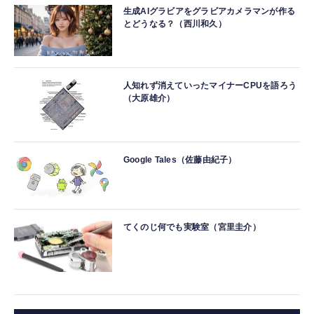
生成AIグラビアをグラビアカメラマンが作る
とどうなる？（西川和久）
人知れず消えていったマイナーCPUを語ろう
（大原雄介）
Google Tales（佐藤由紀子）
てくのじ何でも実験室（宮里圭介）