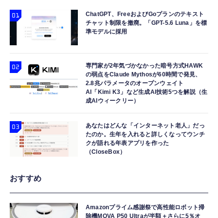
ChatGPT、FreeおよびGoプランのテキスト
チャット制限を撤廃。「GPT-5.6 Luna」を標
準モデルに採用
専門家が2年気づかなかった暗号方式HAWK
の弱点をClaude Mythosが60時間で発見、
2.8兆パラメータのオープンウェイト
AI「Kimi K3」など生成AI技術5つを解説（生
成AIウィークリー）
あなたはどんな「インターネット老人」だっ
たのか。生年を入れると詳しくなってウンチ
クが語れる年表アプリを作った
（CloseBox）
おすすめ
Amazonプライム感謝祭で高性能ロボット掃
除機MOVA P50 Ultraが半額＋さらに5％オ