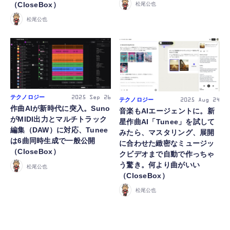
（CloseBox）
松尾公也
松尾公也
FOLLOW US
テクノロジー
2025
Sep 26
テクノロジー
2025
Aug 24
作曲AIが新時代に突入。Suno
音楽もAIエージェントに。新
がMIDI出力とマルチトラック
星作曲AI「Tunee」を試して
編集（DAW）に対応、Tunee
みたら、マスタリング、展開
は6曲同時生成で一般公開
に合わせた緻密なミュージッ
（CloseBox）
クビデオまで自動で作っちゃ
う驚き。何より曲がいい
松尾公也
（CloseBox）
松尾公也