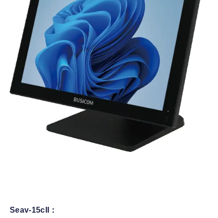
Seav-15cII：