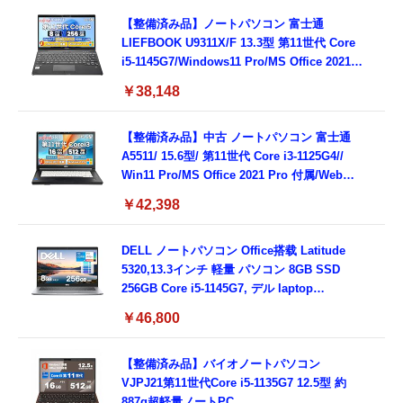
【整備済み品】ノートパソコン 富士通
LIEFBOOK U9311X/F 13.3型 第11世代 Core
i5-1145G7/Windows11 Pro/MS Office 2021搭
載/Webカメラ/Wifi・Bluetooth・HDMI・
￥38,148
Type-C/360度回転対応/有線静音マウス付
属/180日保証(タッチスクリーン/メモリ
8GB,SSD256GB)
【整備済み品】中古 ノートパソコン 富士通
A5511/ 15.6型/ 第11世代 Core i3-1125G4//
Win11 Pro/MS Office 2021 Pro 付属/Webカ
メラ/DVD/豊富な接続端子 (HDMI, VGA, USB
￥42,398
3.0)/ 有線静音マウス付属/ 180日保証（メモリ
16GB,SSD512GB）
DELL ノートパソコン Office搭载 Latitude
5320,13.3インチ 軽量 パソコン 8GB SSD
256GB Core i5-1145G7, デル laptop
windows 11,中古 ノートPC 日本語キーボー
￥46,800
ド付き (整備済み品)
【整備済み品】バイオノートパソコン
VJPJ21第11世代Core i5-1135G7 12.5型 約
887g超軽量ノートPC