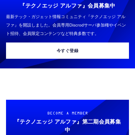
迫されない ソフトシリコンで柔らかい 超軽量
￥53,900
『テクノエッジ アルファ』
会員募集中
￥2,199
超小型 外部ノイズ遮断 音質良い リモコン マ
イク付き 安眠 仕事 勉強 通勤通学最適（黑-
最新テック・ガジェット情報コミュニティ『テクノエッジ アル
CASIO Moflin(モフリン）ゴールドPE-
typec）
Lightning to 3.5mm イヤホンジャック 変換
ファ』を開設しました。会員専用Discrodサーバ参加権やイベン
M10GD AIペット（コミュニケーションロボ
MFi認証 【ハイレゾ音質】 内蔵DAC 遅延な
ット）
ト招待、会員限定コンテンツなど特典多数です。
し 48ビット/96KHz 音量調節対応
￥53,900
￥999
今すぐ登録
霊界コミュニケーションロボット BAKETAN
【HIFI音質】iphone イヤホンジャック ライ
WARASHI ばけたん ワラシ 桃 MOMO
トニング イヤホン 変換 MFI認証 4極 内蔵
DAC 遅延なし 音量調節/音楽
￥5,400
￥999
【ペットロボット 】lopeto AI robot チャー
寝ホン 睡眠用イヤホン 寝ながら 痛くない 超
ジングベース付き ロペット 充電ベース付き
軽量2.8g ASMR推薦 ワイヤレス
感情成長型 AI搭載 ペットロボット コミュニ
Bluetooth6.1 柔軟性高 安眠 仕事 ブルー
ケーションロボット 性格育成 会話 ジェスチ
BECOME A MEMBER
￥55,782
ャー認識 タッチセンサー ペット級ファー あ
￥2,682
『テクノエッジ アルファ』
第二期会員募集
たたかな触り心地 着せ替え可能 アプリ連携
中
Gemini