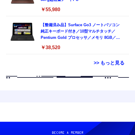
￥55,980
【整備済み品】Surface Go3 ノートパソコン
純正キーボード付き／10型マルチタッチ／
Pentium Gold プロセッサ／メモリ 8GB／
SSD 128GB／Windows11 Office／WiFi-6
￥38,520
Bluetooth5.0／USB-C／1080p顔認証カメラ
>> もっと見る
Grithope イヤホン タイプC【2026新モデル
霊界コミュニケーションロボット BAKETAN
耐久性】 有線イヤホン マイク付き HiFi音質
WARASHI ばけたん ワラシ 改 KAI
ノイズ低減 重低音 遅延なし
￥5,400
￥949
CASIO Moflin(モフリン）シルバー PE-
タイプc 寝ホンイヤホン 寝ホン type-c 有線
M10SR AIペット（コミュニケーションロボッ
睡眠用イヤホン 【音質強化バージョン
ト）
iPhone 15/16/17対応】横向きに寝ると耳が圧
BECOME A MEMBER