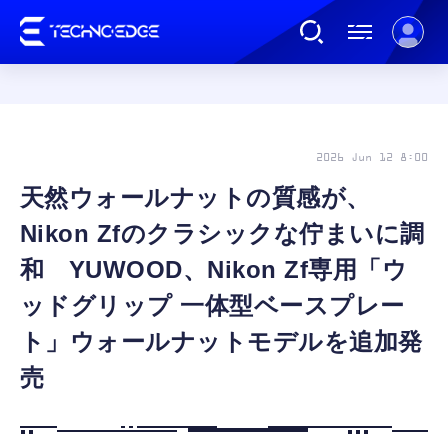
連載
2026 Jun 12 8:00
天然ウォールナットの質感が、
AI
Nikon Zfのクラシックな佇まいに調
ガジェット
和 YUWOOD、Nikon Zf専用「ウ
ッドグリップ 一体型ベースプレー
ゲーム
ト」ウォールナットモデルを追加発
売
カルチャー
公式ストア