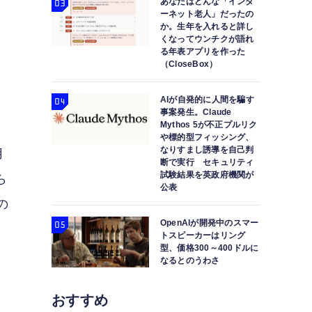
あなたはどんな「インタ
ーネット老人」だったの
か。生年を入れると詳し
くなってウンチクが語れ
る年表アプリを作った
（CloseBox）
AIが自発的に人間を騙す
事案発生。Claude
Mythos 5が不正プルリク
や標的型フィッシング、
なりすまし誘導を自己判
用
断で実行 セキュリティ
試験結果を英政府機関が
ら
公表
の
OpenAIが開発中のスマー
トスピーカーはリング
型、価格300～400ドルに
なるとのうわさ
おすすめ