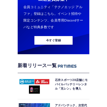
会員コミュニティ「テクノエッジ アル
ファ」登録はこちら。イベント招待や
限定コンテンツ、会員専用Discordサー
バなど特典多数です
今すぐ登録
新着リリース一覧
石井スポーツ28店舗にモ
バイルバッテリーレンタ
ル「充レン」を導入
アドバンテック、次世代