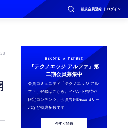
新規会員登録 ｜ ログイン
50
BECOME A MEMBER
『テクノエッジ アルファ』
第
二期会員募集中
開
会員コミュニティ「テクノエッジ アル
ファ」登録はこちら。イベント招待や
限定コンテンツ、会員専用Discordサー
バなど特典多数です
今すぐ登録