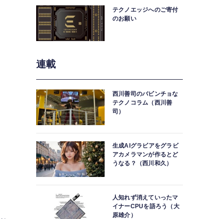
テクノエッジへのご寄付
のお願い
連載
西川善司のバビンチョな
テクノコラム（西川善
司）
生成AIグラビアをグラビ
アカメラマンが作るとど
うなる？（西川和久）
人知れず消えていったマ
イナーCPUを語ろう（大
原雄介）