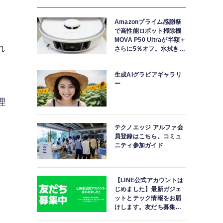
Amazonプライム感謝祭
。
で高性能ロボット掃除機
MOVA P50 Ultraが半額＋
れ
さらに5％オフ。水拭きモ
ップ自動洗浄・乾燥まで
対応ハイエンドモデル
生成AIグラビアギャラリ
ー
理
急
テクノエッジ アルファ会
員登録はこちら。コミュ
ニティ参加ガイド
【LINE公式アカウントは
じめました】最新ガジェ
ットとテック情報をお届
けします。友だち募集
中。