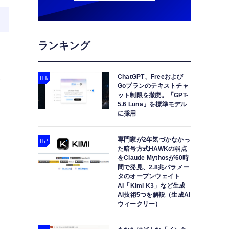
ランキング
改
ChatGPT、Freeおよび
Goプランのテキストチャ
ット制限を撤廃。「GPT-
5.6 Luna」を標準モデル
に採用
専門家が2年気づかなかっ
た暗号方式HAWKの弱点
をClaude Mythosが60時
間で発見、2.8兆パラメー
タのオープンウェイト
AI「Kimi K3」など生成
AI技術5つを解説（生成AI
ウィークリー）