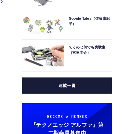
ッ
Google Tales（佐藤由紀
子）
に
てくのじ何でも実験室
（宮里圭介）
連載一覧
す
BECOME A MEMBER
『テクノエッジ アルファ』
第
二期会員募集中