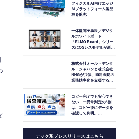
フィジカルAI向けエッジ
AIプラットフォーム製品
群を拡充
一体型電子黒板／デジタ
ルホワイトボード
「ELMO Board」シリー
ズにOSレスモデルが新登
場
制
株式会社オール・デンタ
ル・ジャパンと株式会社
つ
NNGが共催、歯科医院の
業務効率化を支援する院
内一括管理システム
「PLUM CONNECT」を
コピー完了でも安心でき
紹介
ない ー異常判定の6割
る
は、コピー後にデータを
確認して判明。
て
「DATA119 Media
Test」利用者が任意提供
ロ
した判定済み107件を初
集計
テック系プレスリリースはこちら
習