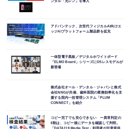
ンタル「充レン」を導入
アドバンテック、次世代フィジカルAI向けエ
ッジAIプラットフォーム製品群を拡充
一体型電子黒板／デジタルホワイトボード
「ELMO Board」シリーズにOSレスモデルが
新登場
株式会社オール・デンタル・ジャパンと株式
会社NNGが共催、歯科医院の業務効率化を支
援する院内一括管理システム「PLUM
CONNECT」を紹介
コピー完了でも安心できない ー異常判定の
6割は、コピー後にデータを確認して判明。
「DATA119 Media Test」利用者が任意提供