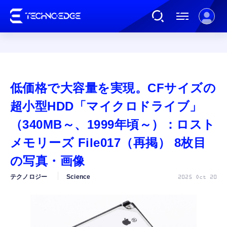
連載
低価格で大容量を実現。CFサイズの
AI
超小型HDD「マイクロドライブ」
（340MB～、1999年頃～）：ロスト
ガジェット
メモリーズ File017（再掲） 8枚目
の写真・画像
ゲーム
テクノロジー
Science
2025 Oct 20
カルチャー
公式ストア