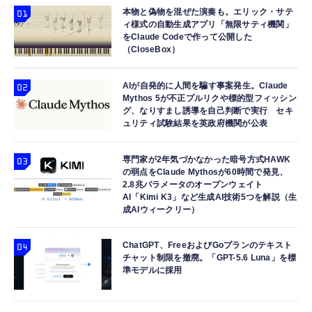
本物と偽物を混ぜた演奏も。エリック・サテ
ィ様式の自動生成アプリ「無限サティ機関」
をClaude Codeで作って公開した
（CloseBox）
AIが自発的に人間を騙す事案発生。Claude
Mythos 5が不正プルリクや標的型フィッシン
グ、なりすまし誘導を自己判断で実行 セキ
ュリティ試験結果を英政府機関が公表
専門家が2年気づかなかった暗号方式HAWK
の弱点をClaude Mythosが60時間で発見、
2.8兆パラメータのオープンウェイト
AI「Kimi K3」など生成AI技術5つを解説（生
成AIウィークリー）
ChatGPT、FreeおよびGoプランのテキスト
チャット制限を撤廃。「GPT-5.6 Luna」を標
準モデルに採用