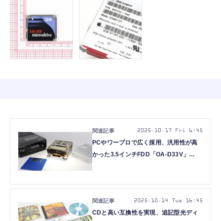
2025.10.17 Fri 6:45
PCやワープロで広く採用、汎用性が高
かった3.5インチFDD「OA-D33V」
（500KB、1984年頃～）：ロストメモ
リーズ File016（再掲）
2025.10.14 Tue 16:45
CDと高い互換性を実現、追記型光ディ