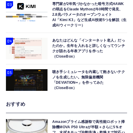
専門家が2年気づかなかった暗号方式HAWK
の弱点をClaude Mythosが60時間で発見、
2.8兆パラメータのオープンウェイト
AI「Kimi K3」など生成AI技術5つを解説（生
成AIウィークリー）
あなたはどんな「インターネット老人」だっ
たのか。生年を入れると詳しくなってウンチ
クが語れる年表アプリを作った
（CloseBox）
聴き手シミュレータを内蔵して飽きないテク
ノを生成したい。無限偏差機関
「DEVIATION∞」を作ってみた
（CloseBox）
おすすめ
Amazonプライム感謝祭で高性能ロボット掃
除機MOVA P50 Ultraが半額＋さらに5％オ
フ。水拭きモップ自動洗浄・乾燥まで対応ハ