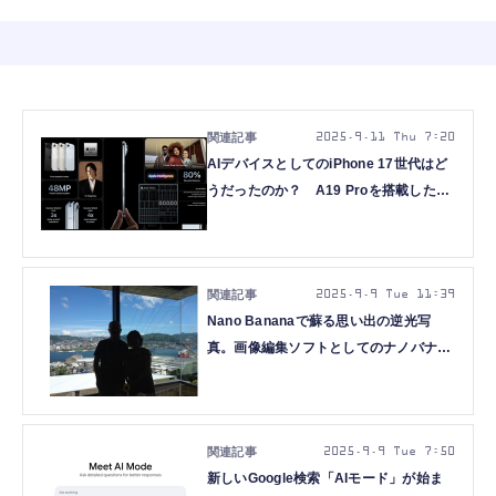
2025.9.11 Thu 7:20
AIデバイスとしてのiPhone 17世代はど
うだったのか？ A19 Proを搭載した
iPhone AirがMacBook Pro並みの処理
性能って本当？（CloseBox）
2025.9.9 Tue 11:39
Nano Bananaで蘇る思い出の逆光写
真。画像編集ソフトとしてのナノバナナ
の実力（CloseBox）
2025.9.9 Tue 7:50
新しいGoogle検索「AIモード」が始ま