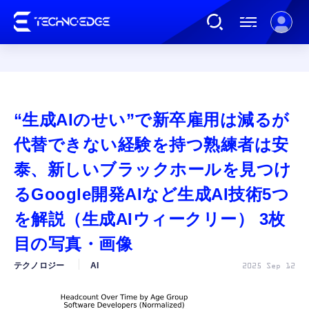
連載
“生成AIのせい”で新卒雇用は減るが
AI
代替できない経験を持つ熟練者は安
泰、新しいブラックホールを見つけ
ガジェット
るGoogle開発AIなど生成AI技術5つ
を解説（生成AIウィークリー） 3枚
ゲーム
目の写真・画像
カルチャー
テクノロジー
AI
2025 Sep 12
公式ストア