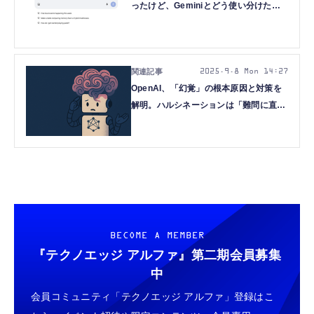
ったけど、Geminiとどう使い分けたら
いいの？（Google Tales）
2025.9.8 Mon 14:27
OpenAI、「幻覚」の根本原因と対策を
解明。ハルシネーションは「難問に直面
した学生と同じ」（生成AIクローズアッ
プ）
BECOME A MEMBER
『テクノエッジ アルファ』
第二期会員募集
中
会員コミュニティ「テクノエッジ アルファ」登録はこ