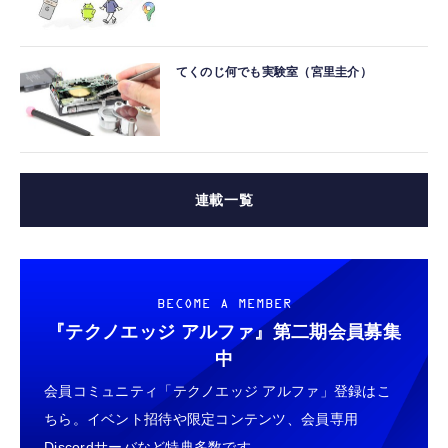
てくのじ何でも実験室（宮里圭介）
連載一覧
BECOME A MEMBER
『テクノエッジ アルファ』
第二期会員募集
中
会員コミュニティ「テクノエッジ アルファ」登録はこ
ちら。イベント招待や限定コンテンツ、会員専用
Discordサーバなど特典多数です