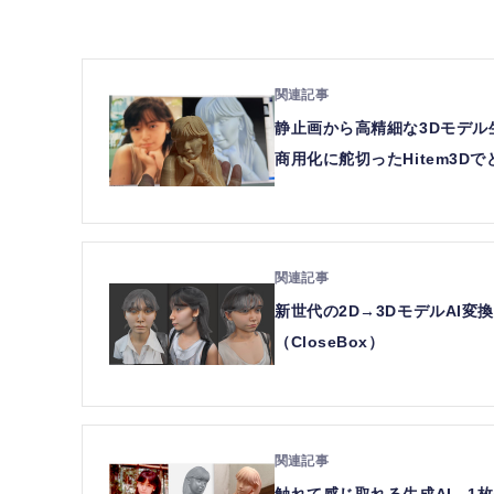
静止画から高精細な3Dモデル
商用化に舵切ったHitem3Dで
新世代の2D→3DモデルAI変
（CloseBox）