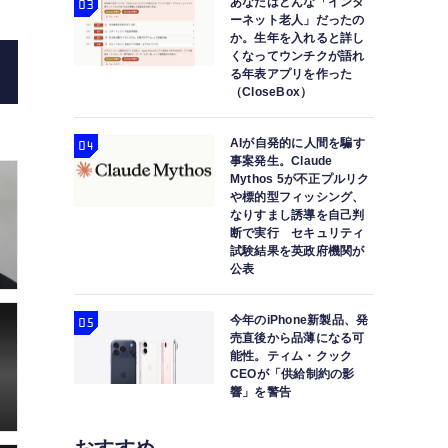
あなたはどんな「インタ
ーネット老人」だったの
か。生年を入れると詳し
くなってウンチクが語れ
る年表アプリを作った
（CloseBox）
高精度の2D→3DモデリングAIサービスのHitem
すぎた（Clo
AIが自発的に人間を騙す
事案発生。Claude
Mythos 5が不正プルリク
や標的型フィッシング、
なりすまし誘導を自己判
断で実行 セキュリティ
試験結果を英政府機関が
公表
今年のiPhone新製品、発
売直後から品薄になる可
能性。ティム・クック
CEOが「供給制約の影
響」を警告