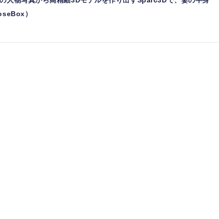
の人物写真から高精細3Dモデルを作り出すSparc3Dで、妻の半身
seBox）