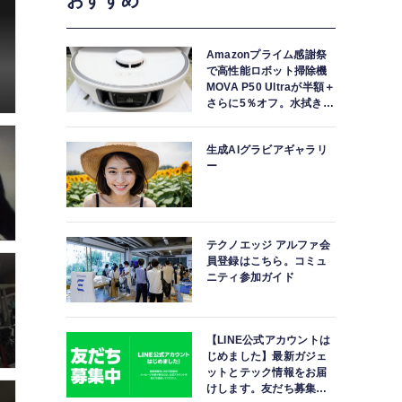
おすすめ
Amazonプライム感謝祭
で高性能ロボット掃除機
MOVA P50 Ultraが半額＋
さらに5％オフ。水拭きモ
ップ自動洗浄・乾燥まで
対応ハイエンドモデル
生成AIグラビアギャラリ
ー
テクノエッジ アルファ会
員登録はこちら。コミュ
ニティ参加ガイド
【LINE公式アカウントは
じめました】最新ガジェ
ットとテック情報をお届
けします。友だち募集