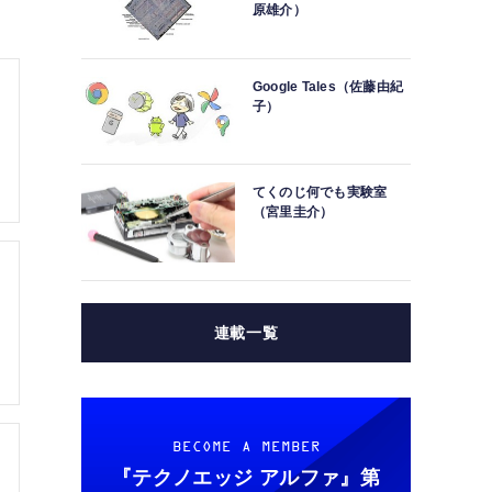
原雄介）
Google Tales（佐藤由紀
子）
てくのじ何でも実験室
（宮里圭介）
連載一覧
BECOME A MEMBER
『テクノエッジ アルファ』
第