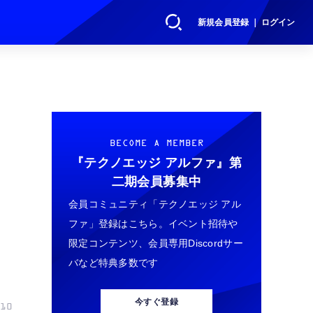
新規会員登録 ｜ ログイン
BECOME A MEMBER
『テクノエッジ アルファ』
第
二期会員募集中
会員コミュニティ「テクノエッジ アル
ファ」登録はこちら。イベント招待や
限定コンテンツ、会員専用Discordサー
バなど特典多数です
今すぐ登録
10