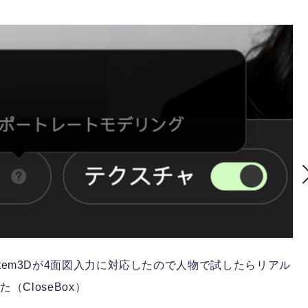
item3Dが4面図入力に対応したので人物で試したらリアル
た（CloseBox）