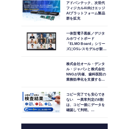
アドバンテック、次世代
フィジカルAI向けエッジ
AIプラットフォーム製品
群を拡充
一体型電子黒板／デジタ
ルホワイトボード
「ELMO Board」シリー
ズにOSレスモデルが新登
場
株式会社オール・デンタ
ル・ジャパンと株式会社
NNGが共催、歯科医院の
業務効率化を支援する院
内一括管理システム
「PLUM CONNECT」を
コピー完了でも安心でき
紹介
ない ー異常判定の6割
は、コピー後にデータを
確認して判明。
「DATA119 Media
Test」利用者が任意提供
した判定済み107件を初