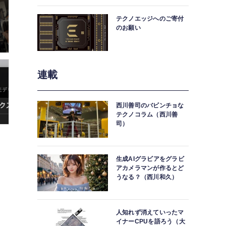
中。
テクノエッジへのご寄付
のお願い
連載
西川善司のバビンチョな
テクノコラム（西川善
司）
生成AIグラビアをグラビ
アカメラマンが作るとど
うなる？（西川和久）
人知れず消えていったマ
イナーCPUを語ろう（大