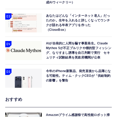
成AIウィークリー）
あなたはどんな「インターネット老人」だっ
たのか。生年を入れると詳しくなってウンチ
クが語れる年表アプリを作った
（CloseBox）
AIが自発的に人間を騙す事案発生。Claude
Mythos 5が不正プルリクや標的型フィッシン
グ、なりすまし誘導を自己判断で実行 セキ
ュリティ試験結果を英政府機関が公表
今年のiPhone新製品、発売直後から品薄にな
る可能性。ティム・クックCEOが「供給制約
の影響」を警告
おすすめ
Amazonプライム感謝祭で高性能ロボット掃