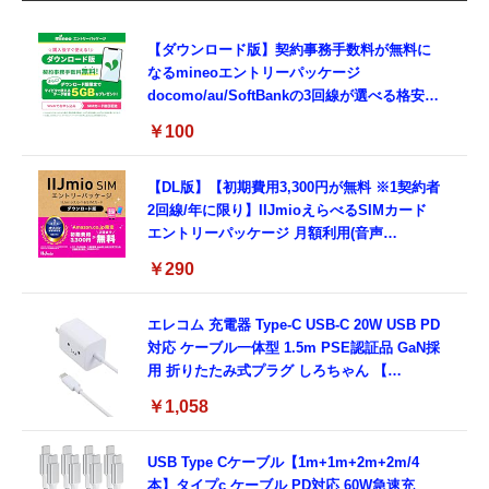
【ダウンロード版】契約事務手数料が無料に
なるmineoエントリーパッケージ
docomo/au/SoftBankの3回線が選べる格安
SIMカード【Amazon.co.jp限定】
￥100
【DL版】【初期費用3,300円が無料 ※1契約者
2回線/年に限り】IIJmioえらべるSIMカード
エントリーパッケージ 月額利用(音声
SIM/SMS)[ドコモ・au回線]・(データ/eSIM/
￥290
プリペイド)[ドコモ回線]IM-B327
エレコム 充電器 Type-C USB-C 20W USB PD
対応 ケーブル一体型 1.5m PSE認証品 GaN採
用 折りたたみ式プラグ しろちゃん 【
iPhone16 15 等対応】 EC-AC6920WF
￥1,058
USB Type Cケーブル【1m+1m+2m+2m/4
本】タイプc ケーブル PD対応 60W急速充