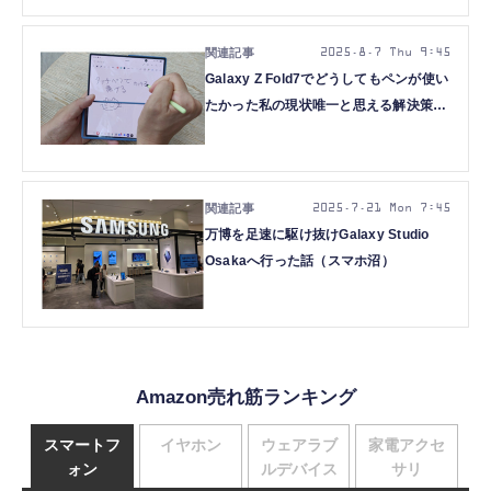
帯モデルも
2025.8.7 Thu 9:45
Galaxy Z Fold7でどうしてもペンが使い
たかった私の現状唯一と思える解決策
（スマホ沼）
2025.7.21 Mon 7:45
万博を足速に駆け抜けGalaxy Studio
Osakaへ行った話（スマホ沼）
Amazon売れ筋ランキング
スマートフ
イヤホン
ウェアラブ
家電アクセ
ォン
ルデバイス
サリ