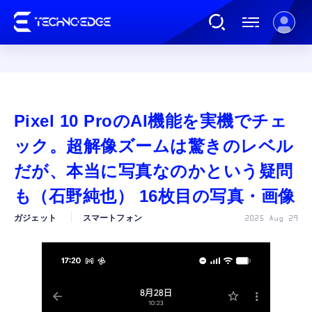
連載
Pixel 10 ProのAI機能を実機でチェ
AI
ック。超解像ズームは驚きのレベル
だが、本当に写真なのかという疑問
ガジェット
も（石野純也） 16枚目の写真・画像
ガジェット
スマートフォン
2025 Aug 29
ゲーム
カルチャー
公式ストア