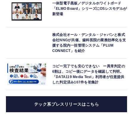
一体型電子黒板／デジタルホワイトボード
「ELMO Board」シリーズにOSレスモデルが
新登場
株式会社オール・デンタル・ジャパンと株式
会社NNGが共催、歯科医院の業務効率化を支
援する院内一括管理システム「PLUM
CONNECT」を紹介
コピー完了でも安心できない ー異常判定の
6割は、コピー後にデータを確認して判明。
「DATA119 Media Test」利用者が任意提供
した判定済み107件を初集計
テック系プレスリリースはこちら