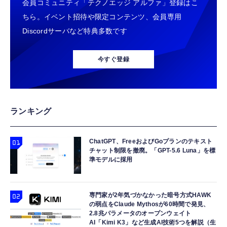
会員コミュニティ「テクノエッジ アルファ」登録はこ
iPhone 15/16/17対応】横向きに寝ると耳が圧
ウォッチ 高性能GPS内蔵 【日本正規品】心
掛け 長さ調節可能 (ホワイト 螺旋状)
迫されない ソフトシリコンで柔らかい 超軽量
電図(ECG)アプリ対応モデル
ちら。イベント招待や限定コンテンツ、会員専用
￥2,199
￥47,691
￥999
超小型 外部ノイズ遮断 音質良い リモコン マ
Discordサーバなど特典多数です
イク付き 安眠 仕事 勉強 通勤通学最適（黑-
typec）
Lightning to 3.5mm イヤホンジャック 変換
Ray-Ban Meta スマートグラス WAYFARER
エレコム 充電器 40W 2ポート Type-C USB
MFi認証 【ハイレゾ音質】 内蔵DAC 遅延な
調光レンズ IPX4防水シャイニーブラック / グ
PD対応 PPS対応 GaN II採用 折りたたみ式プ
今すぐ登録
し 48ビット/96KHz 音量調節対応
リーン 50mm 0RW4012
ラグ ホワイト EC-AC10640WH
￥999
￥89,100
￥1,790
【HIFI音質】iphone イヤホンジャック ライ
gpsタグ 紛失防止タグ 【iOS/Android両対
エレコム 65W 充電器 Type-C コンセント 急
ランキング
トニング イヤホン 変換 MFI認証 4極 内蔵
応】 スマートタグ 忘れ物防止器 高精度測位
速 PD対応 スイング式プラグ採用 PSE技術基
DAC 遅延なし 音量調節/音楽
GPSトラッカー 追跡タグ 月額料金なし IPX7
準適合 ブラック EC-AC12465BK
防水 小型 軽量 鍵 財布 車 子ども 高齢者 ペッ
ChatGPT、FreeおよびGoプランのテキスト
￥999
￥1,699
￥2,190
チャット制限を撤廃。「GPT-5.6 Luna」を標
ト見守り キーホルダー付属 (2個セット：ブラ
準モデルに採用
ック)
寝ホン 睡眠用イヤホン 寝ながら 痛くない 超
Apple Watch 45mm 44mm 一体型 バンド ケ
ANDERY スマホホルダー 車 【真空ゲル吸盤
軽量2.8g ASMR推薦 ワイヤレス
ース【Apple Watch SE3/9/8/7/SE2/SE/6/5/4
安定性 車載ホルダー ドライバー推奨
Bluetooth6.1 柔軟性高 安眠 仕事 ブルー
対応】 耐衝撃 PC TPU 二重構造 スポーツバ
専門家が2年気づかなかった暗号方式HAWK
￥1,998
の弱点をClaude Mythosが60時間で発見、
ンド 落下 衝撃吸収 耐久性 傷防止 ラギッド・
￥2,682
￥2,999
2.8兆パラメータのオープンウェイト
アーマー・プロ 062CS25324 (ブラック)
AI「Kimi K3」など生成AI技術5つを解説（生