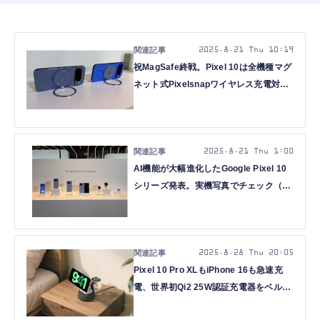
2025.8.21 Thu 10:19
祝MagSafe終戦。Pixel 10は全機種マグ
ネット式Pixelsnapワイヤレス充電対
応、Qi2準拠でMagSafeアクセサリも使
える
2025.8.21 Thu 1:00
AI機能が大幅進化したGoogle Pixel 10
シリーズ発表。実機写真でチェック（ス
マホ沼）
2025.8.28 Thu 20:05
Pixel 10 Pro XLもiPhone 16も急速充
電、世界初Qi2 25W認証充電器をベルキ
ンが発売。ウォッチも同時の3-in-1や携