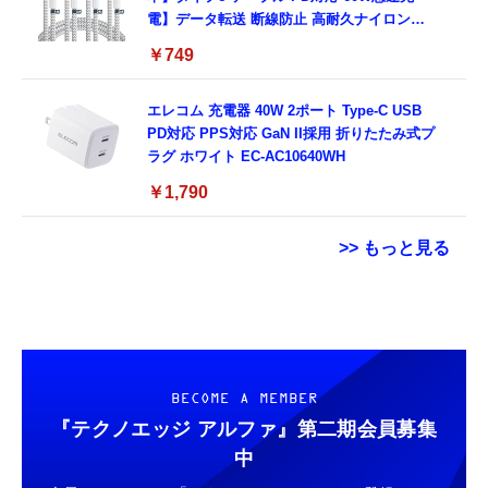
電】データ転送 断線防止 高耐久ナイロン
iPhone 17/iPhone 16 /iPhone 15 /
￥749
MacBook、iPad Pro/Air、Galaxy、Sony、
Pixel Type C機種対応
エレコム 充電器 40W 2ポート Type-C USB
PD対応 PPS対応 GaN II採用 折りたたみ式プ
ラグ ホワイト EC-AC10640WH
￥1,790
>> もっと見る
Grithope イヤホン タイプC【2026新モデル
用 Garmin FORERUNNER 70 / 170 / 170
USB Type Cケーブル【1m+1m+2m+2m/4
耐久性】 有線イヤホン マイク付き HiFi音質
Music ガラスフィルム 保護フィルム 【3枚セ
本】タイプc ケーブル PD対応 60W急速充
ノイズ低減 重低音 遅延なし
ット 国産旭硝子素材】 用 ガーミン
電】データ転送 断線防止 高耐久ナイロン
FORERUNNER 70/170/170 Music フィルム
iPhone 17/iPhone 16 /iPhone 15 /
￥949
￥698
￥749
BECOME A MEMBER
高透過率 超薄型 用 ガーミン Forerunner 170
MacBook、iPad Pro/Air、Galaxy、Sony、
液晶 保護フィルム 耐衝撃 全面保護 自動吸着
Pixel Type C機種対応
『テクノエッジ アルファ』
第二期会員募集
タイプc 寝ホンイヤホン 寝ホン type-c 有線
気泡なし 簡単貼り付け ( 対応 Forerunner
GARMIN(ガーミン) Venu 3 Black/Slate
ネックストラップ 携帯扇風機 首掛けストラッ
中
睡眠用イヤホン 【音質強化バージョン
170 Music フィルム )
AMOLEDディスプレイ搭載 美麗液晶スマート
プ ハンディファン ストラップ 吊下げひも 首