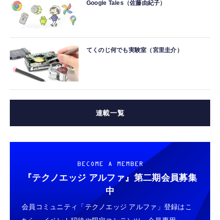
Google Tales（佐藤由紀子）
てくのじ何でも実験室（宮里圭介）
連載一覧
BECOME A MEMBER
『テクノエッジ アルファ』
第二期会員募集
中
会員コミュニティ「テクノエッジ アルファ」登録はこ