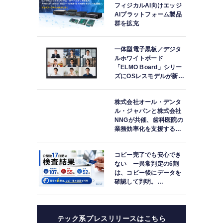
フィジカルAI向けエッジ
AIプラットフォーム製品
群を拡充
一体型電子黒板／デジタ
ルホワイトボード
「ELMO Board」シリー
ズにOSレスモデルが新登
場
株式会社オール・デンタ
ル・ジャパンと株式会社
NNGが共催、歯科医院の
業務効率化を支援する院
内一括管理システム
「PLUM CONNECT」を
コピー完了でも安心でき
紹介
ない ー異常判定の6割
は、コピー後にデータを
確認して判明。
「DATA119 Media
Test」利用者が任意提供
した判定済み107件を初
集計
テック系プレスリリースはこちら