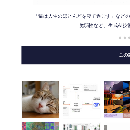
「猫は人生のほとんどを寝て過ごす」などの猫文
脆弱性など、生成AI技
この
ck」