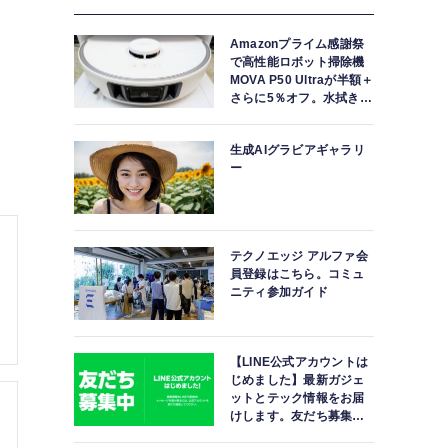
Amazonプライム感謝祭
で高性能ロボット掃除機
「猫は人生のほとんどを寝て過ごす」などの猫文をプロン
MOVA P50 Ultraが半額＋
さらに5％オフ。水拭きモ
脆弱性など、生成AI技術5つを
ップ自動洗浄・乾燥まで
対応ハイエンドモデル
生成AIグラビアギャラリ
ー
テクノエッジ アルファ会
員登録はこちら。コミュ
ニティ参加ガイド
【LINE公式アカウントは
じめました】最新ガジェ
ットとテック情報をお届
けします。友だち募集
中。