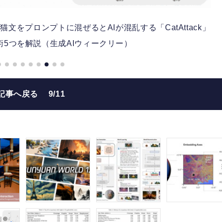
をプロンプトに混ぜるとAIが混乱する「CatAttack」
術5つを解説（生成AIウィークリー）
記事へ戻る
9/11