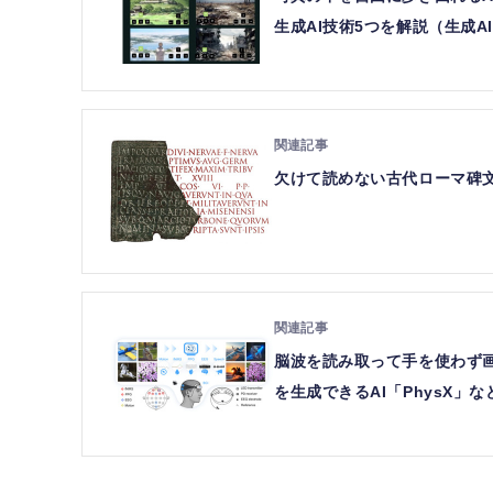
生成AI技術5つを解説（生成A
欠けて読めない古代ローマ碑文、
脳波を読み取って手を使わず画
を生成できるAI「PhysX」