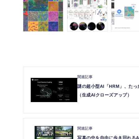
謎の超小型AI「HRM」、たった2
（生成AIクローズアップ）
写真の中を自由に歩き回れるAI