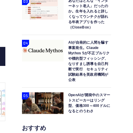
あなたはどんな「インタ
ーネット老人」だったの
か。生年を入れると詳し
くなってウンチクが語れ
る年表アプリを作った
（CloseBox）
AIが自発的に人間を騙す
事案発生。Claude
Mythos 5が不正プルリク
や標的型フィッシング、
なりすまし誘導を自己判
断で実行 セキュリティ
試験結果を英政府機関が
公表
OpenAIが開発中のスマー
トスピーカーはリング
型、価格300～400ドルに
なるとのうわさ
おすすめ