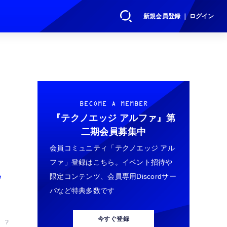
新規会員登録 ｜ ログイン
BECOME A MEMBER
『テクノエッジ アルファ』
第
二期会員募集中
会員コミュニティ「テクノエッジ アル
ファ」登録はこちら。イベント招待や
説
限定コンテンツ、会員専用Discordサー
バなど特典多数です
今すぐ登録
 7