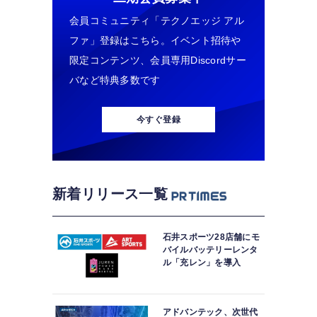
会員コミュニティ「テクノエッジ アル
ファ」登録はこちら。イベント招待や
限定コンテンツ、会員専用Discordサー
バなど特典多数です
今すぐ登録
新着リリース一覧
石井スポーツ28店舗にモ
バイルバッテリーレンタ
ル「充レン」を導入
アドバンテック、次世代