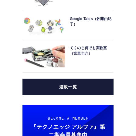
Google Tales（佐藤由紀
子）
てくのじ何でも実験室
（宮里圭介）
連載一覧
BECOME A MEMBER
『テクノエッジ アルファ』
第
二期会員募集中