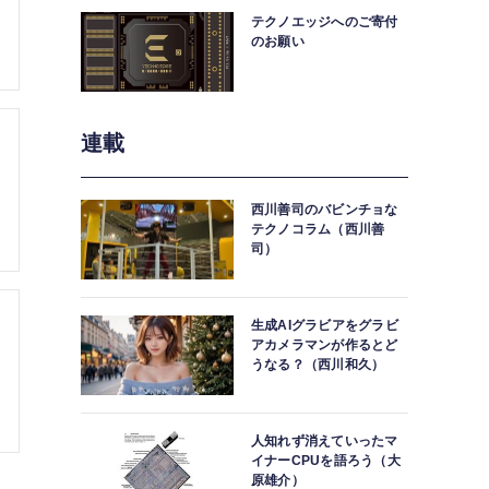
テクノエッジへのご寄付
のお願い
連載
西川善司のバビンチョな
テクノコラム（西川善
司）
生成AIグラビアをグラビ
アカメラマンが作るとど
うなる？（西川和久）
人知れず消えていったマ
イナーCPUを語ろう（大
原雄介）