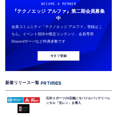
BECOME A MEMBER
『テクノエッジ アルファ』
第二期会員募集
中
会員コミュニティ「テクノエッジ アルファ」登録はこ
ちら。イベント招待や限定コンテンツ、会員専用
Discordサーバなど特典多数です
今すぐ登録
新着リリース一覧
石井スポーツ28店舗にモバイルバッテリーレ
ンタル「充レン」を導入