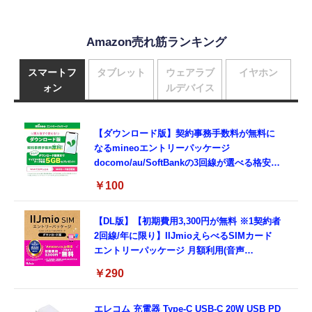
Amazon売れ筋ランキング
スマートフ
タブレット
ウェアラブ
イヤホン
ォン
ルデバイス
【ダウンロード版】契約事務手数料が無料に
なるmineoエントリーパッケージ
docomo/au/SoftBankの3回線が選べる格安
SIMカード【Amazon.co.jp限定】
￥100
【DL版】【初期費用3,300円が無料 ※1契約者
2回線/年に限り】IIJmioえらべるSIMカード
エントリーパッケージ 月額利用(音声
SIM/SMS)[ドコモ・au回線]・(データ/eSIM/
￥290
プリペイド)[ドコモ回線]IM-B327
エレコム 充電器 Type-C USB-C 20W USB PD