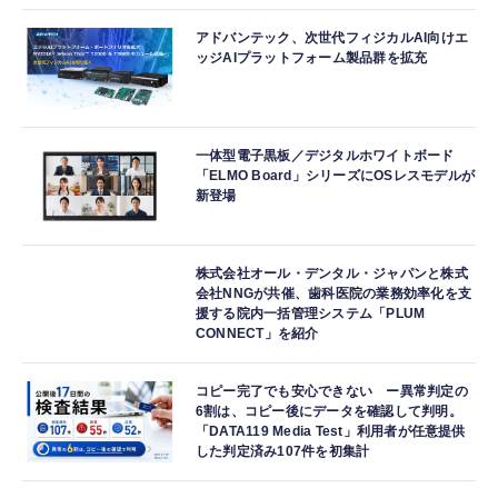
アドバンテック、次世代フィジカルAI向けエ
ッジAIプラットフォーム製品群を拡充
一体型電子黒板／デジタルホワイトボード
「ELMO Board」シリーズにOSレスモデルが
新登場
株式会社オール・デンタル・ジャパンと株式
会社NNGが共催、歯科医院の業務効率化を支
援する院内一括管理システム「PLUM
CONNECT」を紹介
コピー完了でも安心できない ー異常判定の
6割は、コピー後にデータを確認して判明。
「DATA119 Media Test」利用者が任意提供
した判定済み107件を初集計