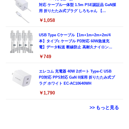
対応 ケーブル一体型 1.5m PSE認証品 GaN採
用 折りたたみ式プラグ しろちゃん 【
iPhone16 15 等対応】 EC-AC6920WF
￥1,058
USB Type Cケーブル【1m+1m+2m+2m/4
本】タイプc ケーブル PD対応 60W急速充
電】データ転送 断線防止 高耐久ナイロン
iPhone 17/iPhone 16 /iPhone 15 /
￥749
MacBook、iPad Pro/Air、Galaxy、Sony、
Pixel Type C機種対応
エレコム 充電器 40W 2ポート Type-C USB
PD対応 PPS対応 GaN II採用 折りたたみ式プ
ラグ ホワイト EC-AC10640WH
￥1,790
>> もっと見る
シャオミ(Xiaomi) REDMI Pad 2 9.7 4G タブ
用 Garmin FORERUNNER 70 / 170 / 170
Grithope イヤホン タイプC【2026新モデル