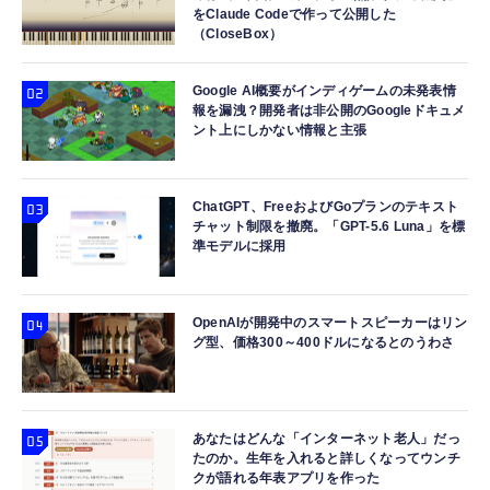
をClaude Codeで作って公開した
ック)
タブレット 10インチ Android 16 Gemini AI
（CloseBox）
Apple Watch 45mm 44mm 一体型 バンド ケ
寝ホン 睡眠用イヤホン 寝ながら 痛くない 超
搭載 タブレット Wi-Fiモデル
ース【Apple Watch SE3/9/8/7/SE2/SE/6/5/4
軽量2.8g ASMR推薦 ワイヤレス
128GB+26GB(6+20) 大画面 軽量
対応】 耐衝撃 PC TPU 二重構造 スポーツバ
Bluetooth6.1 柔軟性高 安眠 仕事 ブルー
Google AI概要がインディゲームの未発表情
報を漏洩？開発者は非公開のGoogleドキュメ
ンド 落下 衝撃吸収 耐久性 傷防止 ラギッド・
￥18,999
￥2,999
￥2,682
ント上にしかない情報と主張
アーマー・プロ 062CS25324 (ブラック)
ChatGPT、FreeおよびGoプランのテキスト
チャット制限を撤廃。「GPT-5.6 Luna」を標
準モデルに採用
OpenAIが開発中のスマートスピーカーはリン
グ型、価格300～400ドルになるとのうわさ
あなたはどんな「インターネット老人」だっ
たのか。生年を入れると詳しくなってウンチ
クが語れる年表アプリを作った