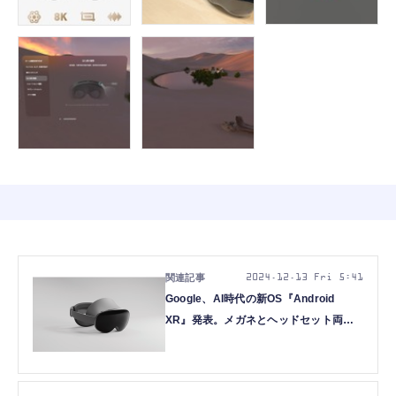
2024.12.13 Fri 5:41
Google、AI時代の新OS『Android
XR』発表。メガネとヘッドセット両用
でアップル・Meta対抗、初製品はサム
スン製『Moohan』来年発売