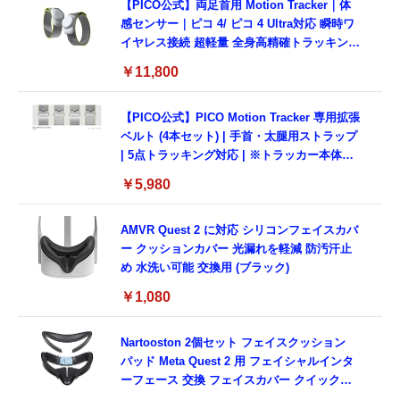
【PICO公式】両足首用 Motion Tracker｜体
感センサー｜ピコ 4/ ピコ 4 Ultra対応 瞬時ワ
イヤレス接続 超軽量 全身高精確トラッキング
VR Chat対応
￥11,800
【PICO公式】PICO Motion Tracker 専用拡張
ベルト (4本セット) | 手首・太腿用ストラップ
| 5点トラッキング対応 | ※トラッカー本体別
売
￥5,980
AMVR Quest 2 に対応 シリコンフェイスカバ
ー クッションカバー 光漏れを軽減 防汚汗止
め 水洗い可能 交換用 (ブラック)
￥1,080
Nartooston 2個セット フェイスクッション
パッド Meta Quest 2 用 フェイシャルインタ
ーフェース 交換 フェイスカバー クイックリ
リース 光漏れ防止 ノーズパッド フェイスパ