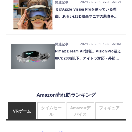
2024.12.25 Wed 18:14
まだApple Vision Proを使っている理
由、あるいは3D映画マニアの悲喜を長
文で語る (2024年ベストバイ)
2024.12.29 Sun 18:08
Pimax Dream Air詳細。Vision Pro超え
8Kで200g以下、アイトラ対応・外部ス
テーション不要のPC VRヘッドセット
Amazon売れ筋ランキング
タイムセー
Amazonデ
フィギュア
VRゲーム
ル
バイス