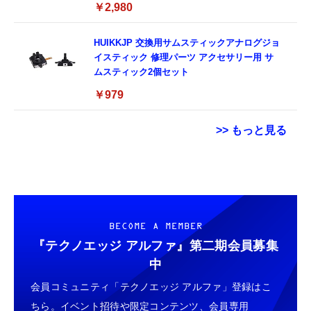
￥2,980
ッド フォーム クッション VR ヘッドセット
アクセサリー ‐ ブラック
HUIKKJP 交換用サムスティックアナログジョ
イスティック 修理パーツ アクセサリー用 サ
ムスティック2個セット
￥979
>> もっと見る
【New】Amazon Fire TV Stick HD | 手軽に
TAMASHII NATIONS S.H.フィギュアーツ
【整備済み品】 Apple iPhone 14 128GB イ
ストリーミングをはじめよう | ストリーミン
ONE PIECE シャンクス -マリンフォード頂上
エロー SIMフリー 5G対応 (整備済み品)
グメディアプレイヤー
決戦- 約165mm PVC&ABS&布製 塗装済み可
￥56,051
動フィギュア
￥6,980
￥9,900
BECOME A MEMBER
『テクノエッジ アルファ』
第二期会員募集
【整備済み品】 Earth Dreams内蔵 HDD 1TB
【New】Amazon Fire TV Stick HD | 手軽に
TAMASHII NATIONS S.H.フィギュアーツ 機
中
3.5インチ NAS丶パソコンPC丶サーバー対応
ストリーミングをはじめよう | ストリーミン
動戦士ガンダムSEED DESTINY キラ・ヤマ
ハードディスク 保証1年
会員コミュニティ「テクノエッジ アルファ」登録はこ
グメディアプレイヤー
ト(オーブ連合首長国パイロットスーツVer．)
約140mm PVC&ABS製 塗装済み可動フィギ
￥5,480
ちら。イベント招待や限定コンテンツ、会員専用
￥6,980
￥9,900