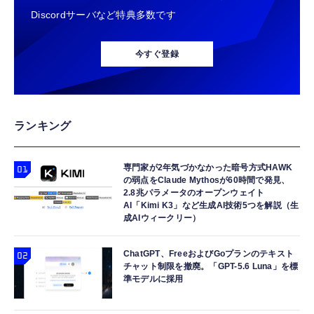
ュア
Discordサーバなど特典多数です
【整備済み品】エイチピー ProDisplay P224
Amazon Fire TV Stick 4K Select | 4Kの高画
TAMASHII NATIONS S.H.フィギュアーツ
モニター 21.5インチ IPS フルHD｜
質ストリーミング | ストリーミングメディア
HUNTER×HUNTER クロロ 約155mm
今すぐ登録
HDMI/DisplayPort/VGA｜5ms 応答｜ブルー
プレイヤー
PVC&ABS製 塗装済み可動フィギュア
ライトカット & フリッカーフリー｜VESA 対
￥8,520
￥7,980
￥9,900
応
【整備済み品】 Nintendo Switch Lite 本体
Amazon Fire TV Stick 4K Plus | 映画館のよ
TAMASHII NATIONS 超合金魂 超電磁ロボ コ
ランキング
ターコイズ (整備済み品)
うな4K体験 | ストリーミングメディアプレイ
ン・バトラーV GX-121 コン・バトラーV6 約
ヤー
260mm ABS&ダイキャスト&PVC製 塗装済み
￥25,540
可動フィギュア
専門家が2年気づかなかった暗号方式HAWK
￥9,980
￥49,450
の弱点をClaude Mythosが60時間で発見、
2.8兆パラメータのオープンウェイト
【整備済み品】 Nintendo Switch Lite 本体
AI「Kimi K3」など生成AI技術5つを解説（生
Amazon Echo Dot (エコードット) 第5世代 -
TAMASHII NATIONS S.H.フィギュアーツ
グレー (整備済み品)
成AIウィークリー）
Alexa、センサー搭載、鮮やかなサウンド｜チ
ELDEN RING 指痕爛れのヴァイク（再販版）
￥25,856
ャコール
約160mm PVC&ABS製 塗装済み可動フィギ
ChatGPT、FreeおよびGoプランのテキスト
ュア
￥7,480
￥9,918
チャット制限を撤廃。「GPT-5.6 Luna」を標
準モデルに採用