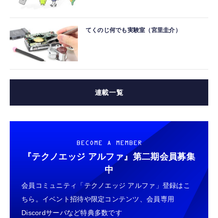
てくのじ何でも実験室（宮里圭介）
連載一覧
BECOME A MEMBER
『テクノエッジ アルファ』
第二期会員募集
中
会員コミュニティ「テクノエッジ アルファ」登録はこ
ちら。イベント招待や限定コンテンツ、会員専用
Discordサーバなど特典多数です