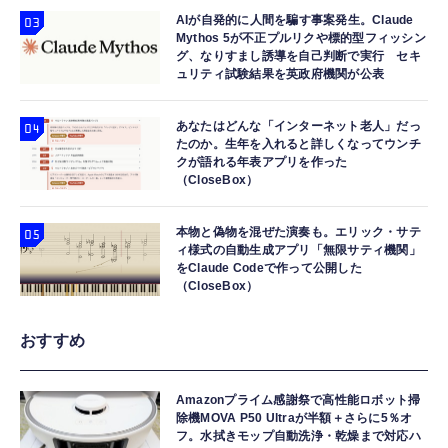
AIが自発的に人間を騙す事案発生。Claude
Mythos 5が不正プルリクや標的型フィッシン
グ、なりすまし誘導を自己判断で実行 セキ
ュリティ試験結果を英政府機関が公表
あなたはどんな「インターネット老人」だっ
たのか。生年を入れると詳しくなってウンチ
クが語れる年表アプリを作った
（CloseBox）
本物と偽物を混ぜた演奏も。エリック・サテ
ィ様式の自動生成アプリ「無限サティ機関」
をClaude Codeで作って公開した
（CloseBox）
おすすめ
Amazonプライム感謝祭で高性能ロボット掃
除機MOVA P50 Ultraが半額＋さらに5％オ
フ。水拭きモップ自動洗浄・乾燥まで対応ハ