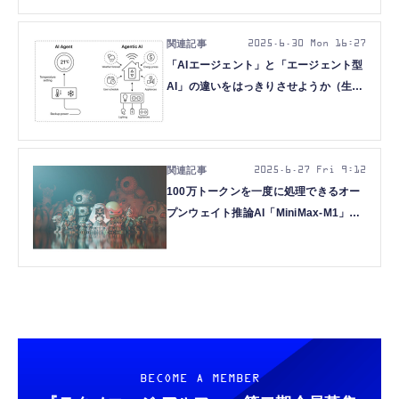
成「Hunyuan-GameCraft」など生成AI
技術5つを解説（生成AIウィークリー）
2025.6.30 Mon 16:27
「AIエージェント」と「エージェント型
AI」の違いをはっきりさせようか（生成
AIクローズアップ）
2025.6.27 Fri 9:12
100万トークンを一度に処理できるオー
プンウェイト推論AI「MiniMax-M1」、
写真1枚から3Dモデルを生成するテンセ
ント開発AIモデル「Hunyuan3D 2.1」
など生成AI技術5つを解説（生成AIウィ
ークリー）
BECOME A MEMBER