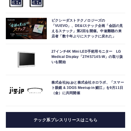
ピクシーダストテクノロジーズの
「VUEVO」、DE&Iスナック企画「会話の見
えるスナック」第2回を開催。中途難聴の来
店者「数十年ぶりにスナックに戻れた」
27インチ4K Mini LED手術用モニター LG
Medical Display「27HS714S-W」の取り扱
いを開始
株式会社jig.jpと株式会社ホロラボ、「スマー
ト眼鏡 & 3DGS Meetup in 鯖江」を9月11日
（金）に共同開催
テック系プレスリリースはこちら