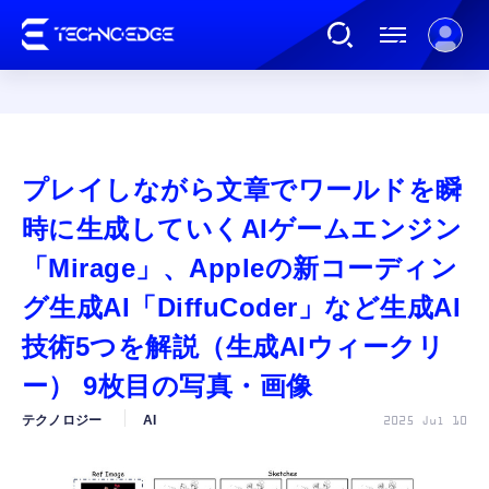
連載
プレイしながら文章でワールドを瞬
AI
時に生成していくAIゲームエンジン
「Mirage」、Appleの新コーディン
ガジェット
グ生成AI「DiffuCoder」など生成AI
技術5つを解説（生成AIウィークリ
ゲーム
ー） 9枚目の写真・画像
カルチャー
テクノロジー
AI
2025 Jul 10
公式ストア