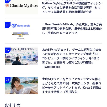
Mythos 5が不正プルリクや標的型フィッシン
グ、なりすまし誘導を自己判断で実行 セキ
ュリティ試験結果を英政府機関が公表
「DeepSeek-V4-Flash」の正式版、重みが商
用利用可能で無料公開。量子化版は82.5GBか
ら（生成AIクローズアップ）
あのSFやガジェット、ゲームに何年生で出会
ったかがわかるインタラクティブ年表「SF・
コンピューター技術ライフライン」を3倍に
育てた。自分語りに便利なX共有機能も
（CloseBox）
生成AIグラビアをグラビアカメラマンが作る
とどうなる？第71回：衣装チェンジ、画像コ
ピーからアウトペイントまで、Krea 2界隈は
ますます活発に（西川和久）
おすすめ