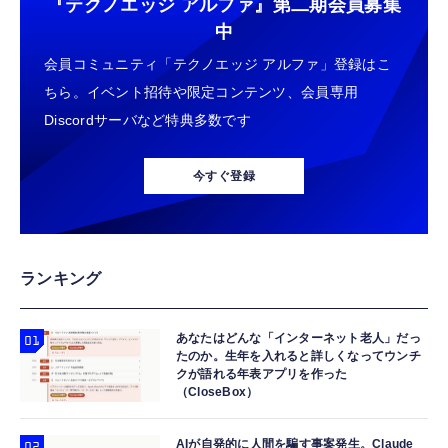
『テクノエッジ アルファ』
第二期会員募集
中
会員コミュニティ「テクノエッジ アルファ」登録はこ
ちら。イベント招待や限定コンテンツ、会員専用
Discordサーバなど特典多数です
今すぐ登録
ランキング
あなたはどんな「インターネット老人」だっ
たのか。生年を入れると詳しくなってウンチ
クが語れる年表アプリを作った
（CloseBox）
AIが自発的に人間を騙す事案発生。Claude