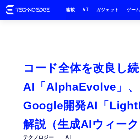
連載
AI
ガジェット
ゲー
コード全体を改良し続け
AI「AlphaEvol
Google開発AI「Lig
解説（生成AIウィーク
テクノロジー
AI