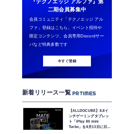
『テクノエッジ アルファ』
第
二期会員募集中
会員コミュニティ「テクノエッジ アル
ファ」登録はこちら。イベント招待や
限定コンテンツ、会員専用Discordサー
バなど特典多数です
今すぐ登録
新着リリース一覧
【ALLDOCUBE】8.8イ
ンチゲーミングタブレッ
ト「iPlay 80 mini
Turbo」を8月13日に日本
で世界最速発売