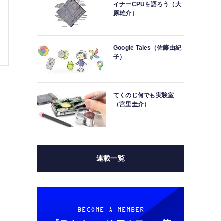
イナーCPUを語ろう（大
原雄介）
Google Tales（佐藤由紀
子）
てくのじ何でも実験室
（宮里圭介）
連載一覧
BECOME A MEMBER