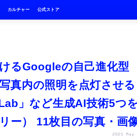
ム
カルチャー
公式ストア
るGoogleの自己進化型
ve」、写真内の照明を点灯させる
htLab」など生成AI技術5つ
リー） 11枚目の写真・画
2025 May 