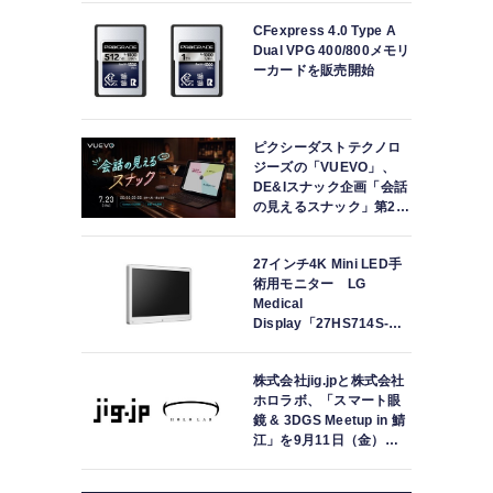
CFexpress 4.0 Type A
Dual VPG 400/800メモリ
ーカードを販売開始
ピクシーダストテクノロ
ジーズの「VUEVO」、
DE&Iスナック企画「会話
の見えるスナック」第2回
を開催。中途難聴の来店
者「数十年ぶりにスナッ
27インチ4K Mini LED手
クに戻れた」
術用モニター LG
Medical
Display「27HS714S-
W」の取り扱いを開始
株式会社jig.jpと株式会社
ホロラボ、「スマート眼
鏡 & 3DGS Meetup in 鯖
江」を9月11日（金）に
共同開催