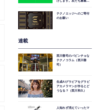
けします。友だち募集
中。
テクノエッジへのご寄付
のお願い
連載
西川善司のバビンチョな
テクノコラム（西川善
司）
生成AIグラビアをグラビ
アカメラマンが作るとど
うなる？（西川和久）
人知れず消えていったマ