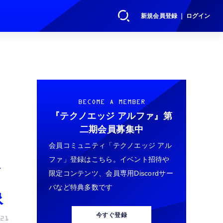
新規会員登録 ｜ ログイン
BECOME A MEMBER
『テクノエッジ アルファ』
第
二期会員募集中
会員コミュニティ「テクノエッジ アル
ファ」登録はこちら。イベント招待や
を
限定コンテンツ、会員専用Discordサー
バなど特典多数です
像
今すぐ登録
21