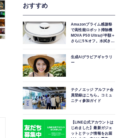
コード全体を改良し続けるGoogleの自己進化型AI
おすすめ
Google開発AI「LightLab」など生
Amazonプライム感謝祭
で高性能ロボット掃除機
MOVA P50 Ultraが半額＋
さらに5％オフ。水拭きモ
ップ自動洗浄・乾燥まで
対応ハイエンドモデル
生成AIグラビアギャラリ
ー
テクノエッジ アルファ会
員登録はこちら。コミュ
ニティ参加ガイド
【LINE公式アカウントは
じめました】最新ガジェ
ットとテック情報をお届