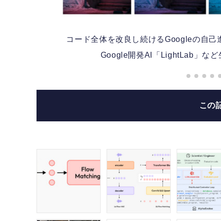
コード全体を改良し続けるGoogleの自己進
る
Google開発AI「LightLa
この