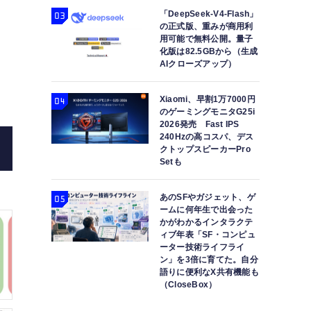
「DeepSeek-V4-Flash」
の正式版、重みが商用利
用可能で無料公開。量子
化版は82.5GBから（生成
AIクローズアップ）
Xiaomi、早割1万7000円
のゲーミングモニタG25i
2026発売 Fast IPS
240Hzの高コスパ、デス
クトップスピーカーPro
Setも
あのSFやガジェット、ゲ
ームに何年生で出会った
かがわかるインタラクテ
ィブ年表「SF・コンピュ
ーター技術ライフライ
ン」を3倍に育てた。自分
語りに便利なX共有機能も
（CloseBox）