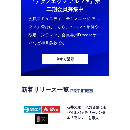
『テクノエッジ アルファ』
第
二期会員募集中
会員コミュニティ「テクノエッジ アル
ファ」登録はこちら。イベント招待や
限定コンテンツ、会員専用Discordサー
バなど特典多数です
今すぐ登録
新着リリース一覧
石井スポーツ28店舗にモ
バイルバッテリーレンタ
ル「充レン」を導入