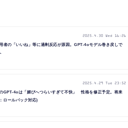
2025.4.30 Wed 16:26
利用者の「いいね」等に過剰反応が原因。GPT-4oモデル巻き戻しで
へ
2025.4.29 Tue 23:52
TのGPT-4oは「媚びへつらいすぎて不快」 性格を修正予定。将来
新：ロールバック対応)