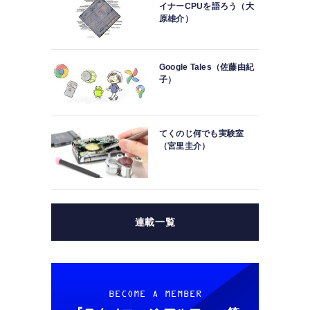
イナーCPUを語ろう（大
原雄介）
Google Tales（佐藤由紀
子）
てくのじ何でも実験室
（宮里圭介）
連載一覧
BECOME A MEMBER