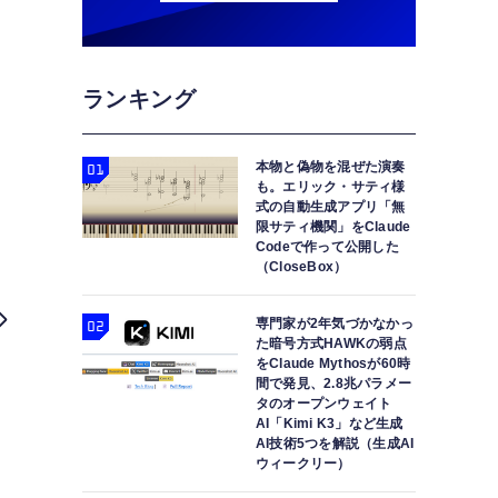
ランキング
本物と偽物を混ぜた演奏
も。エリック・サティ様
式の自動生成アプリ「無
限サティ機関」をClaude
Codeで作って公開した
（CloseBox）
専門家が2年気づかなかっ
た暗号方式HAWKの弱点
をClaude Mythosが60時
間で発見、2.8兆パラメー
タのオープンウェイト
AI「Kimi K3」など生成
AI技術5つを解説（生成AI
ウィークリー）
鵜呑みにできない、AIモデルの世界評価ランキング「Ch