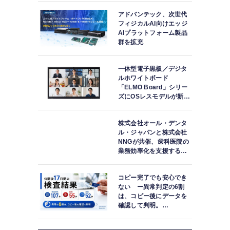
アドバンテック、次世代
フィジカルAI向けエッジ
AIプラットフォーム製品
群を拡充
一体型電子黒板／デジタ
ルホワイトボード
「ELMO Board」シリー
ズにOSレスモデルが新登
場
株式会社オール・デンタ
ル・ジャパンと株式会社
NNGが共催、歯科医院の
業務効率化を支援する院
内一括管理システム
「PLUM CONNECT」を
コピー完了でも安心でき
紹介
ない ー異常判定の6割
は、コピー後にデータを
確認して判明。
「DATA119 Media
Test」利用者が任意提供