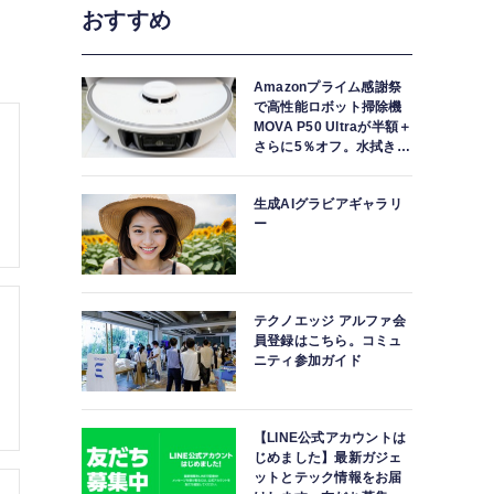
おすすめ
Amazonプライム感謝祭
で高性能ロボット掃除機
MOVA P50 Ultraが半額＋
さらに5％オフ。水拭きモ
ップ自動洗浄・乾燥まで
対応ハイエンドモデル
生成AIグラビアギャラリ
ー
テクノエッジ アルファ会
員登録はこちら。コミュ
ニティ参加ガイド
【LINE公式アカウントは
じめました】最新ガジェ
ットとテック情報をお届