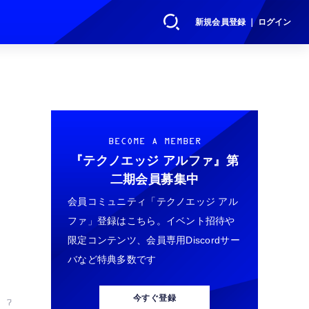
新規会員登録 ｜ ログイン
ン
BECOME A MEMBER
『テクノエッジ アルファ』
第
二期会員募集中
会員コミュニティ「テクノエッジ アル
ファ」登録はこちら。イベント招待や
限定コンテンツ、会員専用Discordサー
バなど特典多数です
今すぐ登録
 7