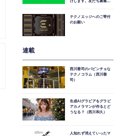
けします。友だち募集
中。
テクノエッジへのご寄付
のお願い
連載
西川善司のバビンチョな
テクノコラム（西川善
司）
生成AIグラビアをグラビ
アカメラマンが作るとど
うなる？（西川和久）
人知れず消えていったマ