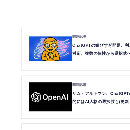
ChatGPTの媚びすぎ問題、
対応、複数の個性から選択式
サム・アルトマン、ChatGP
的にはAI人格の選択肢も(更