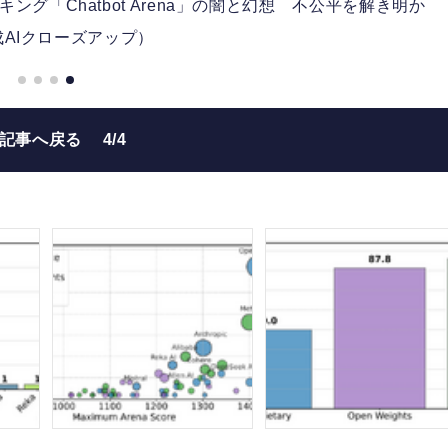
グ「Chatbot Arena」の闇と幻想 不公平を解き明か
AIクローズアップ）
の記事へ戻る
4/4