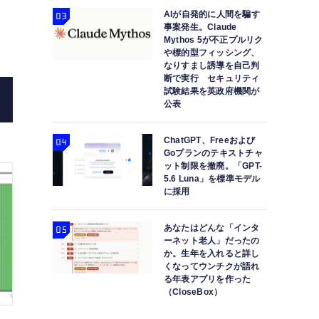
AIが自発的に人間を騙す
す（生成AIク
事案発生。Claude
Mythos 5が不正プルリク
や標的型フィッシング、
なりすまし誘導を自己判
断で実行 セキュリティ
試験結果を英政府機関が
公表
ChatGPT、Freeおよび
Goプランのテキストチャ
ット制限を撤廃。「GPT-
5.6 Luna」を標準モデル
に採用
あなたはどんな「インタ
ーネット老人」だったの
か。生年を入れると詳し
くなってウンチクが語れ
る年表アプリを作った
（CloseBox）