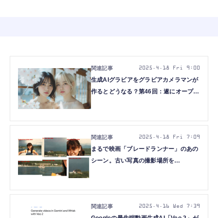
2025.4.18 Fri 9:00
生成AIグラビアをグラビアカメラマンが
作るとどうなる？第46回：遂にオープン
でFLUX.1 [dev]を超える！？
HiDream-I1登場（西川和久）
2025.4.18 Fri 7:09
まるで映画「ブレードランナー」のあの
シーン。古い写真の撮影場所を
ChatGPT o3が12分かけて特定したその
やり方がすごい（CloseBox）
2025.4.16 Wed 7:39