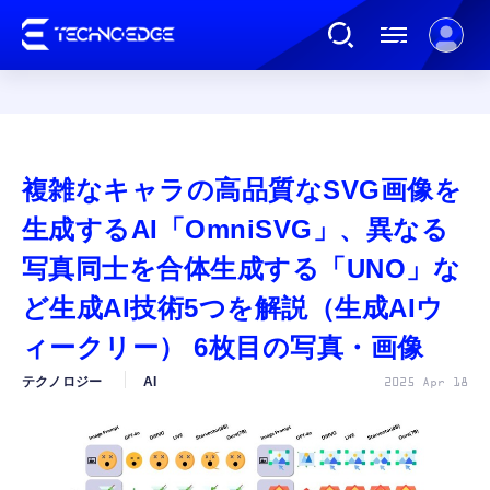
連載
複雑なキャラの高品質なSVG画像を
AI
生成するAI「OmniSVG」、異なる
写真同士を合体生成する「UNO」な
ガジェット
ど生成AI技術5つを解説（生成AIウ
ィークリー） 6枚目の写真・画像
ゲーム
テクノロジー
AI
2025 Apr 18
カルチャー
公式ストア