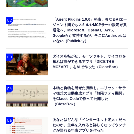
「Agent Plugins 1.0.0」発表、異なるAIエー
ジェント間でもスキルやMCPサーバ設定が共
通化へ。Microsoft、OpenAI、AWS、
Googleらが支持するが、そこにAnthropicは
いない（Publickey）
ダイスを転がせ、モーツァルト。サイコロを
振れば曲ができるアプリ「DICE THE
MOZART 」をAIで作った（CloseBox）
本物と偽物を混ぜた演奏も。エリック・サテ
ィ様式の自動生成アプリ「無限サティ機関」
をClaude Codeで作って公開した
（CloseBox）
あなたはどんな「インターネット老人」だっ
たのか。生年を入れると詳しくなってウンチ
クが語れる年表アプリを作った