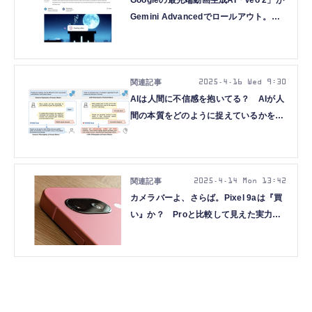
Googleの最先端動画生成AI「Veo 2」が
Gemini Advancedでロールアウト。そ
して偽サイトには騙されないように
（CloseBox）
2025.4.16 Wed 9:30
AIは人間に不信感を抱いてる？ AIが人
間の本質をどのように捉えているかを調
査した研究（生成AIクローズアップ）
2025.4.14 Mon 13:42
カメラバーよ、さらば。Pixel 9aは『買
い』か？ Proと比較して見えた実力
（Google Tales）