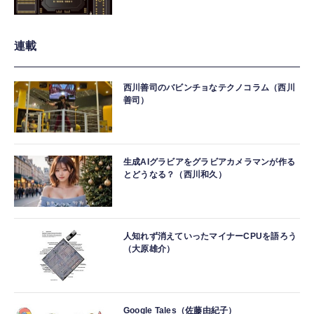
連載
西川善司のバビンチョなテクノコラム（西川
善司）
生成AIグラビアをグラビアカメラマンが作る
とどうなる？（西川和久）
人知れず消えていったマイナーCPUを語ろう
（大原雄介）
Google Tales（佐藤由紀子）