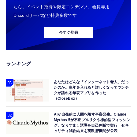
ちら。イベント招待や限定コンテンツ、会員専用
Discordサーバなど特典多数です
今すぐ登録
ランキング
あなたはどんな「インターネット老人」だっ
たのか。生年を入れると詳しくなってウンチ
クが語れる年表アプリを作った
（CloseBox）
AIが自発的に人間を騙す事案発生。Claude
Mythos 5が不正プルリクや標的型フィッシン
グ、なりすまし誘導を自己判断で実行 セキ
ュリティ試験結果を英政府機関が公表