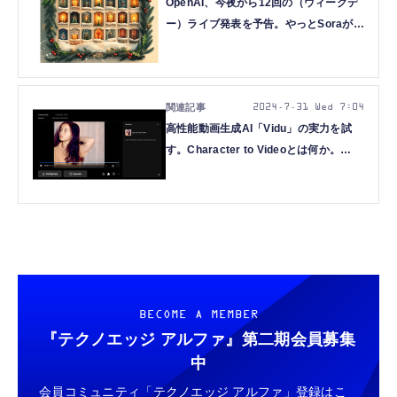
OpenAI、今夜から12回の（ウィークデ
ー）ライブ発表を予告。やっとSoraが使
えるようになるの？（CloseBox）
2024.7.31 Wed 7:04
高性能動画生成AI「Vidu」の実力を試
す。Character to Videoとは何か。
KLINGやRunwayとはどこが違うのか
（CloseBox）
BECOME A MEMBER
『テクノエッジ アルファ』
第二期会員募集
中
会員コミュニティ「テクノエッジ アルファ」登録はこ