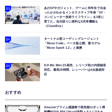
あのSFやガジェット、ゲームに何年生で出会
ったかがわかるインタラクティブ年表「SF・
コンピューター技術ライフライン」を3倍に
育てた。自分語りに便利なX共有機能も
（CloseBox）
ターミナル型コーディングエージェント
「Muse Code」ベータ版公開、新モデル
「Muse Spark 1.2」と連携
DJI Mic Mini 2S発売、シリーズ初の内部録音
対応。最長28時間、レシーバーは4台接続対
応
おすすめ
Amazonプライム感謝祭で高性能ロボット掃
除機MOVA P50 Ultraが半額＋さらに5％オ