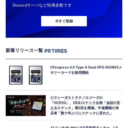
Discordサーバなど特典多数です
今すぐ登録
新着リリース一覧
CFexpress 4.0 Type A Dual VPG 400/800メ
モリーカードを販売開始
ピクシーダストテクノロジーズの
「VUEVO」、DE&Iスナック企画「会話の見
えるスナック」第2回を開催。中途難聴の来
店者「数十年ぶりにスナックに戻れた」