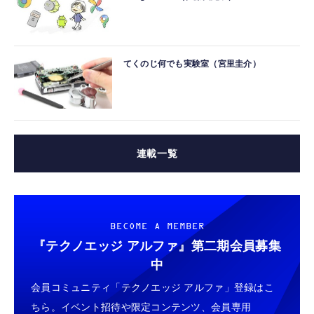
てくのじ何でも実験室（宮里圭介）
連載一覧
BECOME A MEMBER
『テクノエッジ アルファ』
第二期会員募集
中
会員コミュニティ「テクノエッジ アルファ」登録はこ
ちら。イベント招待や限定コンテンツ、会員専用