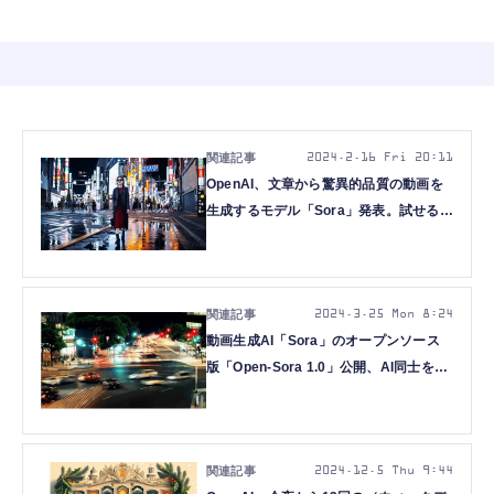
2024.2.16 Fri 20:11
OpenAI、文章から驚異的品質の動画を
生成するモデル「Sora」発表。試せる一
般公開はまだ先、世界を描ける汎用の生
成AIレンダラになり得るか
2024.3.25 Mon 8:24
動画生成AI「Sora」のオープンソース
版「Open-Sora 1.0」公開、AI同士を掛
け合わせて高品質なAIを自律的に生み出
す手法など重要論文5本を解説（生成AI
ウィークリー）
2024.12.5 Thu 9:44