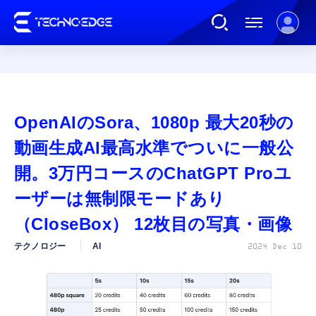
連載
OpenAIのSora、1080p 最大20秒の
AI
動画生成AI最高水準でついに一般公
開。3万円コースのChatGPT Proユ
ガジェット
ーザーは無制限モードあり
（CloseBox） 12枚目の写真・画像
ゲーム
テクノロジー
AI
2024 Dec 10
カルチャー
公式ストア