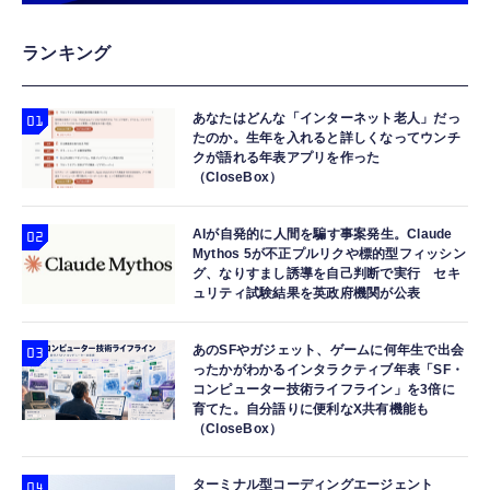
USB Type Cケーブル【1m+1m+2m+2m/4
【HIFI音質】iphone イヤホンジャック ライ
TAMASHII NATIONS 超合金魂 超電磁ロボ コ
ランキング
本】タイプc ケーブル PD対応 60W急速充
トニング イヤホン 変換 MFI認証 4極 内蔵
ン・バトラーV GX-121 コン・バトラーV6 約
電】データ転送 断線防止 高耐久ナイロン
DAC 遅延なし 音量調節/音楽
260mm ABS&ダイキャスト&PVC製 塗装済み
iPhone 17/iPhone 16 /iPhone 15 /
可動フィギュア
あなたはどんな「インターネット老人」だっ
￥749
￥999
￥49,450
たのか。生年を入れると詳しくなってウンチ
MacBook、iPad Pro/Air、Galaxy、Sony、
クが語れる年表アプリを作った
Pixel Type C機種対応
（CloseBox）
エレコム 充電器 40W 2ポート Type-C USB
寝ホン 睡眠用イヤホン 寝ながら 痛くない 超
TAMASHII NATIONS S.H.フィギュアーツ
PD対応 PPS対応 GaN II採用 折りたたみ式プ
軽量2.8g ASMR推薦 ワイヤレス
ELDEN RING 指痕爛れのヴァイク（再販版）
ラグ ホワイト EC-AC10640WH
Bluetooth6.1 柔軟性高 安眠 仕事 ブルー
約160mm PVC&ABS製 塗装済み可動フィギ
AIが自発的に人間を騙す事案発生。Claude
Mythos 5が不正プルリクや標的型フィッシン
ュア
￥1,790
￥2,682
￥9,918
グ、なりすまし誘導を自己判断で実行 セキ
ュリティ試験結果を英政府機関が公表
あのSFやガジェット、ゲームに何年生で出会
ったかがわかるインタラクティブ年表「SF・
コンピューター技術ライフライン」を3倍に
育てた。自分語りに便利なX共有機能も
（CloseBox）
ターミナル型コーディングエージェント