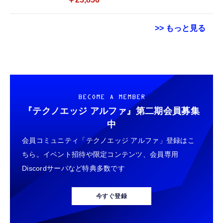
>> もっと見る
【ダウンロード版】契約事務手数料が無料に
Grithope イヤホン タイプC【2026新モデル
TAMASHII NATIONS S.H.フィギュアーツ
なるmineoエントリーパッケージ
耐久性】 有線イヤホン マイク付き HiFi音質
ONE PIECE シャンクス -マリンフォード頂上
docomo/au/SoftBankの3回線が選べる格安
ノイズ低減 重低音 遅延なし
決戦- 約165mm PVC&ABS&布製 塗装済み可
SIMカード【Amazon.co.jp限定】
動フィギュア
￥100
￥949
￥9,900
BECOME A MEMBER
『テクノエッジ アルファ』
第二期会員募集
【DL版】【初期費用3,300円が無料 ※1契約者
タイプc 寝ホンイヤホン 寝ホン type-c 有線
TAMASHII NATIONS S.H.フィギュアーツ 機
中
2回線/年に限り】IIJmioえらべるSIMカード
睡眠用イヤホン 【音質強化バージョン
動戦士ガンダムSEED DESTINY キラ・ヤマ
会員コミュニティ「テクノエッジ アルファ」登録はこ
エントリーパッケージ 月額利用(音声
iPhone 15/16/17対応】横向きに寝ると耳が圧
ト(オーブ連合首長国パイロットスーツVer．)
SIM/SMS)[ドコモ・au回線]・(データ/eSIM/
迫されない ソフトシリコンで柔らかい 超軽量
約140mm PVC&ABS製 塗装済み可動フィギ
ちら。イベント招待や限定コンテンツ、会員専用
￥290
￥2,199
￥9,900
プリペイド)[ドコモ回線]IM-B327
超小型 外部ノイズ遮断 音質良い リモコン マ
ュア
Discordサーバなど特典多数です
イク付き 安眠 仕事 勉強 通勤通学最適（黑-
エレコム 充電器 Type-C USB-C 20W USB PD
typec）
Lightning to 3.5mm イヤホンジャック 変換
TAMASHII NATIONS S.H.フィギュアーツ
対応 ケーブル一体型 1.5m PSE認証品 GaN採
MFi認証 【ハイレゾ音質】 内蔵DAC 遅延な
HUNTER×HUNTER クロロ 約155mm
今すぐ登録
用 折りたたみ式プラグ しろちゃん 【
し 48ビット/96KHz 音量調節対応
PVC&ABS製 塗装済み可動フィギュア
iPhone16 15 等対応】 EC-AC6920WF
￥1,058
￥999
￥9,900