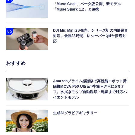
「Muse Code」ベータ版公開、新モデル
「Muse Spark 1.2」と連携
DJI Mic Mini 2S発売、シリーズ初の内部録音
対応。最長28時間、レシーバーは4台接続対
応
おすすめ
Amazonプライム感謝祭で高性能ロボット掃
除機MOVA P50 Ultraが半額＋さらに5％オ
フ。水拭きモップ自動洗浄・乾燥まで対応ハ
イエンドモデル
生成AIグラビアギャラリー