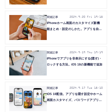
ターネット共有など設定変更も
2024.9.20 Fri 19:18
iPhoneホーム画面のカスタマイズ新機
能まとめ・設定のしかた。アプリを自由
に配置・名前を隠す・色の調整も (iOS
18)
2024.9.19 Thu 19:19
iPhoneでアプリを非表示にする(隠す)・
ロックする方法。iOS 18の新機能で追加
2024.9.17 Tue 18:10
iOS 18配信。アプリを隠す設定やホーム
画面カスタマイズ、パスワードアプリな
ど新機能多数 対応機種はiPhone SE 2 /