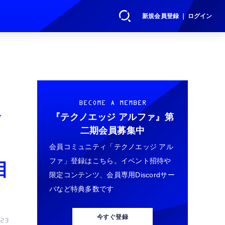
新規会員登録 ｜ ログイン
追
BECOME A MEMBER
『テクノエッジ アルファ』
第
二期会員募集中
会員コミュニティ「テクノエッジ アル
ファ」登録はこちら。イベント招待や
目
限定コンテンツ、会員専用Discordサー
バなど特典多数です
今すぐ登録
23