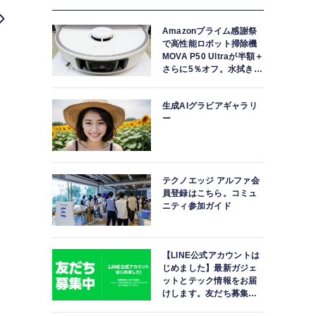
Amazonプライム感謝祭
で高性能ロボット掃除機
MOVA P50 Ultraが半額＋
さらに5％オフ。水拭きモ
ップ自動洗浄・乾燥まで
対応ハイエンドモデル
生成AIグラビアギャラリ
ー
テクノエッジ アルファ会
員登録はこちら。コミュ
ニティ参加ガイド
【LINE公式アカウントは
じめました】最新ガジェ
ットとテック情報をお届
けします。友だち募集
中。