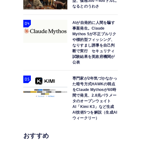
型、価格300～400ドルに
なるとのうわさ
AIが自発的に人間を騙す
事案発生。Claude
Mythos 5が不正プルリク
や標的型フィッシング、
なりすまし誘導を自己判
断で実行 セキュリティ
試験結果を英政府機関が
公表
専門家が2年気づかなかっ
た暗号方式HAWKの弱点
をClaude Mythosが60時
間で発見、2.8兆パラメー
タのオープンウェイト
AI「Kimi K3」など生成
AI技術5つを解説（生成AI
ウィークリー）
おすすめ