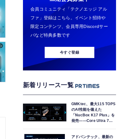
会員コミュニティ「テクノエッジ アル
ファ」登録はこちら。イベント招待や
限定コンテンツ、会員専用Discordサー
バなど特典多数です
今すぐ登録
新着リリース一覧
GMKtec、最大115 TOPS
のAI性能を備えた
「NucBox K17 Plus」を
発売――Core Ultra 7
258V、Arc 140V、32GB
LPDDR5X搭載
アドバンテック、最新の