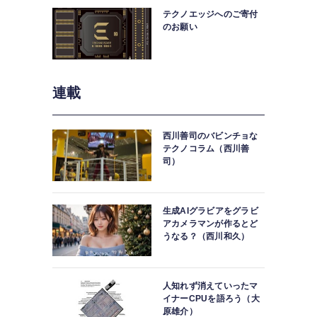
テクノエッジへのご寄付
のお願い
連載
西川善司のバビンチョな
テクノコラム（西川善
司）
生成AIグラビアをグラビ
アカメラマンが作るとど
うなる？（西川和久）
iOS 18はコントロールセンターも便利な新機能
人知れず消えていったマ
タマイズのしかたを解説（
イナーCPUを語ろう（大
原雄介）