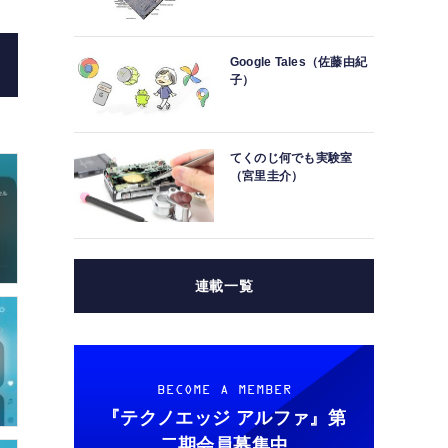
Google Tales（佐藤由紀
子）
てくのじ何でも実験室
（宮里圭介）
連載一覧
BECOME A MEMBER
『テクノエッジ アルファ』
第
二期会員募集中