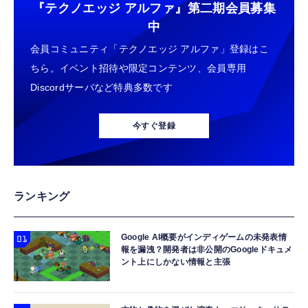
『テクノエッジ アルファ』
第二期会員募集
【New】Amazon Fire TV Stick HD | 手軽に
TAMASHII NATIONS S.H.フィギュアーツ 機
中
コカ・コーラ 爽健美茶 600mlPET×24本
ストリーミングをはじめよう | ストリーミン
動戦士ガンダムSEED DESTINY キラ・ヤマ
￥1,882
会員コミュニティ「テクノエッジ アルファ」登録はこ
グメディアプレイヤー
ト(オーブ連合首長国パイロットスーツVer．)
約140mm PVC&ABS製 塗装済み可動フィギ
ちら。イベント招待や限定コンテンツ、会員専用
￥6,980
￥9,900
ュア
Discordサーバなど特典多数です
【Amazon.co.jp限定】 #like(タグライク) ア
Amazon Fire TV Stick 4K Select | 4Kの高画
TAMASHII NATIONS S.H.フィギュアーツ
サヒ おいしい水 天然水 ラベルレスボトル
質ストリーミング | ストリーミングメディア
HUNTER×HUNTER クロロ 約155mm
2L×9本
今すぐ登録
プレイヤー
PVC&ABS製 塗装済み可動フィギュア
￥1,359
￥7,980
￥9,900
コカ・コーラ 500mlPET×24本
Amazon Fire TV Stick 4K Plus | 映画館のよ
TAMASHII NATIONS 超合金魂 超電磁ロボ コ
ランキング
うな4K体験 | ストリーミングメディアプレイ
ン・バトラーV GX-121 コン・バトラーV6 約
￥1,999
ヤー
260mm ABS&ダイキャスト&PVC製 塗装済み
可動フィギュア
Google AI概要がインディゲームの未発表情
￥9,980
￥49,450
報を漏洩？開発者は非公開のGoogleドキュメ
ント上にしかない情報と主張
【Amazon.co.jp限定】 伊藤園 RROボックス
Amazon Echo Dot (エコードット) 第5世代 -
TAMASHII NATIONS S.H.フィギュアーツ
健康ミネラルむぎ茶 2L×9本 ペットボトル
Alexa、センサー搭載、鮮やかなサウンド｜チ
ELDEN RING 指痕爛れのヴァイク（再販版）
￥1,860