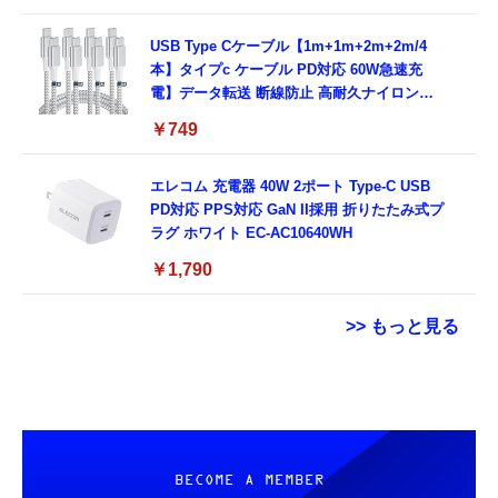
USB Type Cケーブル【1m+1m+2m+2m/4
本】タイプc ケーブル PD対応 60W急速充
電】データ転送 断線防止 高耐久ナイロン
iPhone 17/iPhone 16 /iPhone 15 /
￥749
MacBook、iPad Pro/Air、Galaxy、Sony、
Pixel Type C機種対応
エレコム 充電器 40W 2ポート Type-C USB
PD対応 PPS対応 GaN II採用 折りたたみ式プ
ラグ ホワイト EC-AC10640WH
￥1,790
>> もっと見る
【New】Amazon Fire TV Stick HD | 手軽に
TAMASHII NATIONS S.H.フィギュアーツ
コカ・コーラ 綾鷹 525mlPET×24本
ストリーミングをはじめよう | ストリーミン
ONE PIECE シャンクス -マリンフォード頂上
グメディアプレイヤー
決戦- 約165mm PVC&ABS&布製 塗装済み可
￥1,663
動フィギュア
￥6,980
￥9,900
BECOME A MEMBER