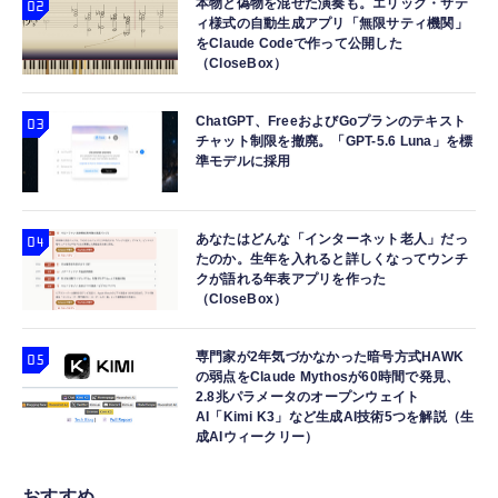
ャコール
約160mm PVC&ABS製 塗装済み可動フィギ
本物と偽物を混ぜた演奏も。エリック・サテ
ィ様式の自動生成アプリ「無限サティ機関」
ュア
￥7,480
￥9,918
をClaude Codeで作って公開した
（CloseBox）
ChatGPT、FreeおよびGoプランのテキスト
チャット制限を撤廃。「GPT-5.6 Luna」を標
準モデルに採用
あなたはどんな「インターネット老人」だっ
たのか。生年を入れると詳しくなってウンチ
クが語れる年表アプリを作った
（CloseBox）
専門家が2年気づかなかった暗号方式HAWK
の弱点をClaude Mythosが60時間で発見、
2.8兆パラメータのオープンウェイト
AI「Kimi K3」など生成AI技術5つを解説（生
成AIウィークリー）
おすすめ