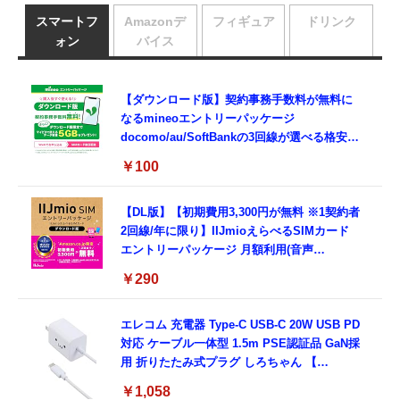
スマートフ
Amazonデ
フィギュア
ドリンク
ォン
バイス
【ダウンロード版】契約事務手数料が無料に
なるmineoエントリーパッケージ
docomo/au/SoftBankの3回線が選べる格安
SIMカード【Amazon.co.jp限定】
￥100
【DL版】【初期費用3,300円が無料 ※1契約者
2回線/年に限り】IIJmioえらべるSIMカード
エントリーパッケージ 月額利用(音声
SIM/SMS)[ドコモ・au回線]・(データ/eSIM/
￥290
プリペイド)[ドコモ回線]IM-B327
エレコム 充電器 Type-C USB-C 20W USB PD
対応 ケーブル一体型 1.5m PSE認証品 GaN採
用 折りたたみ式プラグ しろちゃん 【
iPhone16 15 等対応】 EC-AC6920WF
￥1,058