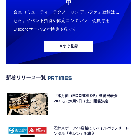
中
会員コミュニティ「テクノエッジ アルファ」登録はこ
ちら。イベント招待や限定コンテンツ、会員専用
Discordサーバなど特典多数です
今すぐ登録
新着リリース一覧
「水月雨（MOONDROP）試聴発表会
2026」は9月5日（土）開催決定
石井スポーツ28店舗にモバイルバッテリーレ
ンタル「充レン」を導入