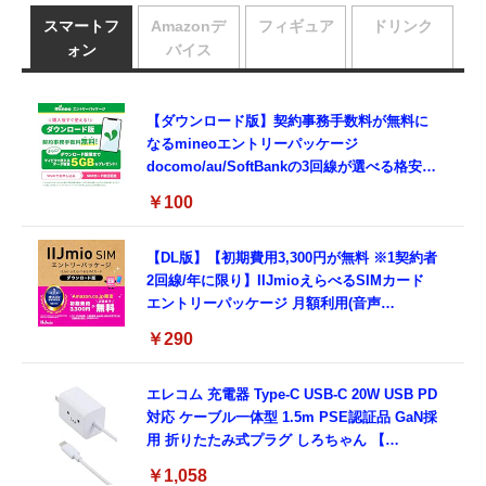
スマートフ
Amazonデ
フィギュア
ドリンク
ォン
バイス
【ダウンロード版】契約事務手数料が無料に
なるmineoエントリーパッケージ
docomo/au/SoftBankの3回線が選べる格安
SIMカード【Amazon.co.jp限定】
￥100
【DL版】【初期費用3,300円が無料 ※1契約者
2回線/年に限り】IIJmioえらべるSIMカード
エントリーパッケージ 月額利用(音声
SIM/SMS)[ドコモ・au回線]・(データ/eSIM/
￥290
プリペイド)[ドコモ回線]IM-B327
エレコム 充電器 Type-C USB-C 20W USB PD
対応 ケーブル一体型 1.5m PSE認証品 GaN採
用 折りたたみ式プラグ しろちゃん 【
iPhone16 15 等対応】 EC-AC6920WF
￥1,058