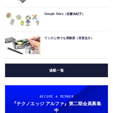
Google Tales（佐藤由紀子）
てくのじ何でも実験室（宮里圭介）
連載一覧
BECOME A MEMBER
『テクノエッジ アルファ』
第二期会員募集
中