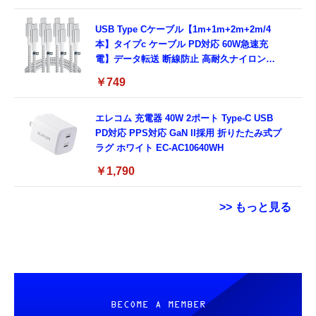
USB Type Cケーブル【1m+1m+2m+2m/4
本】タイプc ケーブル PD対応 60W急速充
電】データ転送 断線防止 高耐久ナイロン
iPhone 17/iPhone 16 /iPhone 15 /
￥749
MacBook、iPad Pro/Air、Galaxy、Sony、
Pixel Type C機種対応
エレコム 充電器 40W 2ポート Type-C USB
PD対応 PPS対応 GaN II採用 折りたたみ式プ
ラグ ホワイト EC-AC10640WH
￥1,790
>> もっと見る
【New】Amazon Fire TV Stick HD | 手軽に
TAMASHII NATIONS S.H.フィギュアーツ
コカ・コーラ 綾鷹 525mlPET×24本
ストリーミングをはじめよう | ストリーミン
ONE PIECE シャンクス -マリンフォード頂上
グメディアプレイヤー
決戦- 約165mm PVC&ABS&布製 塗装済み可
￥1,663
動フィギュア
￥6,980
￥9,900
BECOME A MEMBER