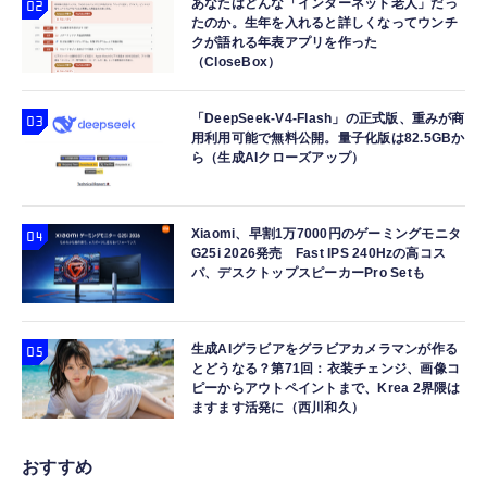
ャコール
約160mm PVC&ABS製 塗装済み可動フィギ
あなたはどんな「インターネット老人」だっ
たのか。生年を入れると詳しくなってウンチ
ュア
￥7,480
￥9,918
クが語れる年表アプリを作った
（CloseBox）
「DeepSeek-V4-Flash」の正式版、重みが商
用利用可能で無料公開。量子化版は82.5GBか
ら（生成AIクローズアップ）
Xiaomi、早割1万7000円のゲーミングモニタ
G25i 2026発売 Fast IPS 240Hzの高コス
パ、デスクトップスピーカーPro Setも
生成AIグラビアをグラビアカメラマンが作る
とどうなる？第71回：衣装チェンジ、画像コ
ピーからアウトペイントまで、Krea 2界隈は
ますます活発に（西川和久）
おすすめ