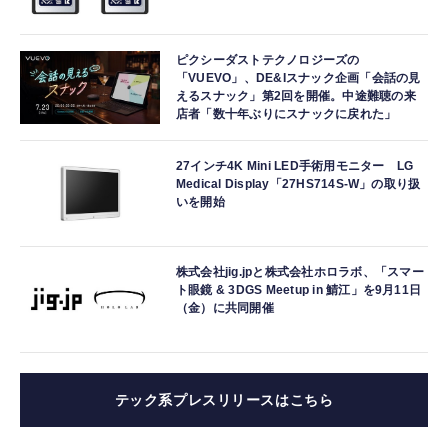
ピクシーダストテクノロジーズの
「VUEVO」、DE&Iスナック企画「会話の見
えるスナック」第2回を開催。中途難聴の来
店者「数十年ぶりにスナックに戻れた」
27インチ4K Mini LED手術用モニター LG
Medical Display「27HS714S-W」の取り扱
いを開始
株式会社jig.jpと株式会社ホロラボ、「スマー
ト眼鏡 & 3DGS Meetup in 鯖江」を9月11日
（金）に共同開催
テック系プレスリリースはこちら