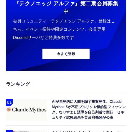
『テクノエッジ アルファ』
第二期会員募集
【New】Amazon Fire TV Stick HD | 手軽に
TAMASHII NATIONS S.H.フィギュアーツ 機
中
コカ・コーラ 爽健美茶 600mlPET×24本
ストリーミングをはじめよう | ストリーミン
動戦士ガンダムSEED DESTINY キラ・ヤマ
￥1,882
会員コミュニティ「テクノエッジ アルファ」登録はこ
グメディアプレイヤー
ト(オーブ連合首長国パイロットスーツVer．)
約140mm PVC&ABS製 塗装済み可動フィギ
ちら。イベント招待や限定コンテンツ、会員専用
￥6,980
￥9,900
ュア
Discordサーバなど特典多数です
【Amazon.co.jp限定】 #like(タグライク) ア
Amazon Fire TV Stick 4K Select | 4Kの高画
TAMASHII NATIONS S.H.フィギュアーツ
サヒ おいしい水 天然水 ラベルレスボトル
質ストリーミング | ストリーミングメディア
HUNTER×HUNTER クロロ 約155mm
2L×9本
今すぐ登録
プレイヤー
PVC&ABS製 塗装済み可動フィギュア
￥1,359
￥7,980
￥9,900
コカ・コーラ 500mlPET×24本
Amazon Fire TV Stick 4K Plus | 映画館のよ
TAMASHII NATIONS 超合金魂 超電磁ロボ コ
ランキング
うな4K体験 | ストリーミングメディアプレイ
ン・バトラーV GX-121 コン・バトラーV6 約
￥1,999
ヤー
260mm ABS&ダイキャスト&PVC製 塗装済み
可動フィギュア
AIが自発的に人間を騙す事案発生。Claude
￥9,980
￥49,450
Mythos 5が不正プルリクや標的型フィッシン
グ、なりすまし誘導を自己判断で実行 セキ
【Amazon.co.jp限定】 伊藤園 RROボックス
ュリティ試験結果を英政府機関が公表
Amazon Echo Dot (エコードット) 第5世代 -
TAMASHII NATIONS S.H.フィギュアーツ
健康ミネラルむぎ茶 2L×9本 ペットボトル
Alexa、センサー搭載、鮮やかなサウンド｜チ
ELDEN RING 指痕爛れのヴァイク（再販版）
￥1,860