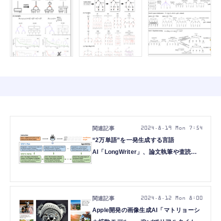
2024.8.19 Mon 7:54
“2万単語”を一発生成する言語
AI「LongWriter」、論文執筆や査読な
ど科学研究全般を自動化する「The AI
Scientist」など生成AI技術5つを解説
（生成AIウィークリー）
2024.8.12 Mon 8:00
Apple開発の画像生成AI「マトリョーシ