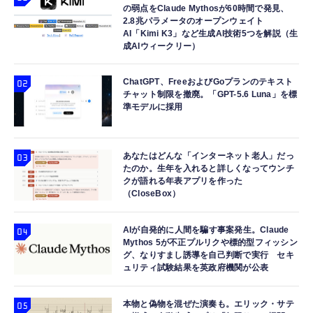
￥9,980
￥6,891
の弱点をClaude Mythosが60時間で発見、
Switch コントローラー ワイヤレス ホール効
2.8兆パラメータのオープンウェイト
果スティック RGBライト 背面ボタン付き ス
AI「Kimi K3」など生成AI技術5つを解説（生
Amazon Echo Dot (エコードット) 第5世代 -
HiPlay 無限新星 IN ERA+ 青鳶 アズール・フ
イッチ コントローラー TURBO連射 4段階振
成AIウィークリー）
Alexa、センサー搭載、鮮やかなサウンド｜チ
ァルコン 変形可能メカ RMD 1/100 色分け済
動調整 6軸ジャイロセンサー 800mAhバッテ
￥2,399
ャコール
みプラモデル 組み立てキット
リー Switch/Switch2/PC/Android/IOSに対応
ChatGPT、FreeおよびGoプランのテキスト
プロコン
￥7,480
￥12,400
チャット制限を撤廃。「GPT-5.6 Luna」を標
準モデルに採用
あなたはどんな「インターネット老人」だっ
たのか。生年を入れると詳しくなってウンチ
クが語れる年表アプリを作った
（CloseBox）
AIが自発的に人間を騙す事案発生。Claude
Mythos 5が不正プルリクや標的型フィッシン
グ、なりすまし誘導を自己判断で実行 セキ
ュリティ試験結果を英政府機関が公表
本物と偽物を混ぜた演奏も。エリック・サテ