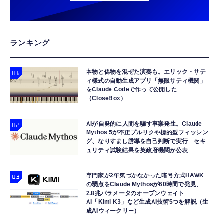
iPhone16 15 等対応】 EC-AC6920WF
￥1,058
￥7,980
￥999
USB Type Cケーブル【1m+1m+2m+2m/4
Amazon Fire TV Stick 4K Plus | 映画館のよ
【HIFI音質】iphone イヤホンジャック ライ
ランキング
本】タイプc ケーブル PD対応 60W急速充
うな4K体験 | ストリーミングメディアプレイ
トニング イヤホン 変換 MFI認証 4極 内蔵
電】データ転送 断線防止 高耐久ナイロン
ヤー
DAC 遅延なし 音量調節/音楽
iPhone 17/iPhone 16 /iPhone 15 /
本物と偽物を混ぜた演奏も。エリック・サテ
￥749
￥9,980
￥999
ィ様式の自動生成アプリ「無限サティ機関」
MacBook、iPad Pro/Air、Galaxy、Sony、
をClaude Codeで作って公開した
Pixel Type C機種対応
（CloseBox）
エレコム 充電器 40W 2ポート Type-C USB
Amazon Echo Dot (エコードット) 第5世代 -
寝ホン 睡眠用イヤホン 寝ながら 痛くない 超
PD対応 PPS対応 GaN II採用 折りたたみ式プ
Alexa、センサー搭載、鮮やかなサウンド｜チ
軽量2.8g ASMR推薦 ワイヤレス
ラグ ホワイト EC-AC10640WH
ャコール
Bluetooth6.1 柔軟性高 安眠 仕事 ブルー
AIが自発的に人間を騙す事案発生。Claude
Mythos 5が不正プルリクや標的型フィッシン
￥1,790
￥7,480
￥2,682
グ、なりすまし誘導を自己判断で実行 セキ
ュリティ試験結果を英政府機関が公表
専門家が2年気づかなかった暗号方式HAWK
の弱点をClaude Mythosが60時間で発見、
2.8兆パラメータのオープンウェイト
AI「Kimi K3」など生成AI技術5つを解説（生
成AIウィークリー）