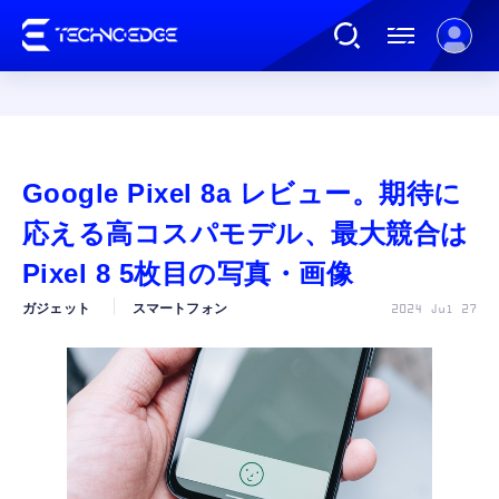
連載
Google Pixel 8a レビュー。期待に
AI
応える高コスパモデル、最大競合は
Pixel 8 5枚目の写真・画像
ガジェット
ガジェット
スマートフォン
2024 Jul 27
ゲーム
カルチャー
公式ストア