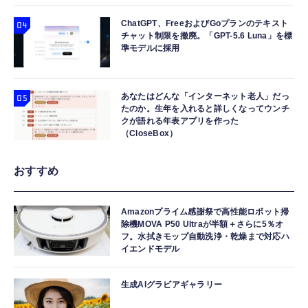
ChatGPT、FreeおよびGoプランのテキスト
チャット制限を撤廃。「GPT-5.6 Luna」を標
準モデルに採用
あなたはどんな「インターネット老人」だっ
たのか。生年を入れると詳しくなってウンチ
クが語れる年表アプリを作った
（CloseBox）
おすすめ
Amazonプライム感謝祭で高性能ロボット掃
除機MOVA P50 Ultraが半額＋さらに5％オ
フ。水拭きモップ自動洗浄・乾燥まで対応ハ
イエンドモデル
生成AIグラビアギャラリー