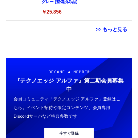
グレー (整備済み品)
￥25,856
>> もっと見る
【ダウンロード版】契約事務手数料が無料に
【New】Amazon Fire TV Stick HD | 手軽に
Grithope イヤホン タイプC【2026新モデル
なるmineoエントリーパッケージ
ストリーミングをはじめよう | ストリーミン
耐久性】 有線イヤホン マイク付き HiFi音質
docomo/au/SoftBankの3回線が選べる格安
グメディアプレイヤー
ノイズ低減 重低音 遅延なし
SIMカード【Amazon.co.jp限定】
￥100
￥6,980
￥949
BECOME A MEMBER
『テクノエッジ アルファ』
第二期会員募集
【DL版】【初期費用3,300円が無料 ※1契約者
【New】Amazon Fire TV Stick HD | 手軽に
タイプc 寝ホンイヤホン 寝ホン type-c 有線
中
2回線/年に限り】IIJmioえらべるSIMカード
ストリーミングをはじめよう | ストリーミン
睡眠用イヤホン 【音質強化バージョン
会員コミュニティ「テクノエッジ アルファ」登録はこ
エントリーパッケージ 月額利用(音声
グメディアプレイヤー
iPhone 15/16/17対応】横向きに寝ると耳が圧
SIM/SMS)[ドコモ・au回線]・(データ/eSIM/
迫されない ソフトシリコンで柔らかい 超軽量
ちら。イベント招待や限定コンテンツ、会員専用
￥290
￥6,980
￥2,199
プリペイド)[ドコモ回線]IM-B327
超小型 外部ノイズ遮断 音質良い リモコン マ
Discordサーバなど特典多数です
イク付き 安眠 仕事 勉強 通勤通学最適（黑-
エレコム 充電器 Type-C USB-C 20W USB PD
Amazon Fire TV Stick 4K Select | 4Kの高画
typec）
Lightning to 3.5mm イヤホンジャック 変換
対応 ケーブル一体型 1.5m PSE認証品 GaN採
質ストリーミング | ストリーミングメディア
MFi認証 【ハイレゾ音質】 内蔵DAC 遅延な
今すぐ登録
用 折りたたみ式プラグ しろちゃん 【
プレイヤー
し 48ビット/96KHz 音量調節対応