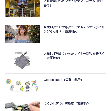
西川善司のバビンチョなテクノコラム（西川
善司）
生成AIグラビアをグラビアカメラマンが作る
とどうなる？（西川和久）
人知れず消えていったマイナーCPUを語ろう
（大原雄介）
Google Tales（佐藤由紀子）
てくのじ何でも実験室（宮里圭介）