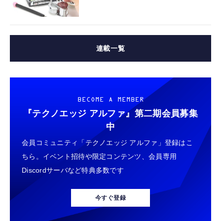
連載一覧
BECOME A MEMBER
『テクノエッジ アルファ』
第二期会員募集
中
会員コミュニティ「テクノエッジ アルファ」登録はこ
ちら。イベント招待や限定コンテンツ、会員専用
Discordサーバなど特典多数です
今すぐ登録