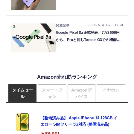
Pixel 8aのお得度（Google Tales）
2024.5.8 Wed 1:10
Google Pixel 8a正式発表、7万2600円
から。Proと同じTensor G3でAI機能満
載、7年間のアップデート保証
Amazon売れ筋ランキング
タイムセー
スマートフ
Amazonデ
イヤホン
ル
ォン
バイス
【整備済み品】 Apple iPhone 14 128GB イ
エロー SIMフリー 5G対応 (整備済み品)