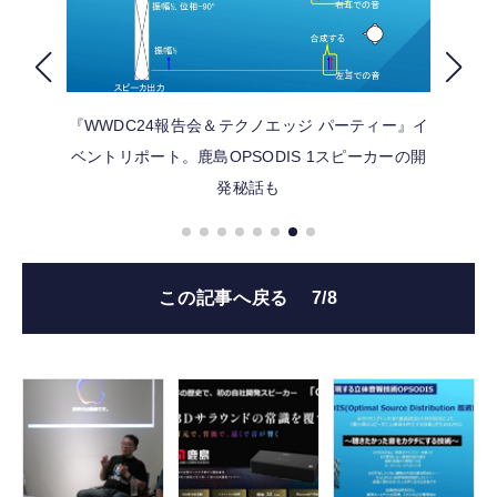
FOLLOW US
『WWDC24報告会＆テクノエッジ パーティー』イ
ベントリポート。鹿島OPSODIS 1スピーカーの開
発秘話も
この記事へ戻る
7/8