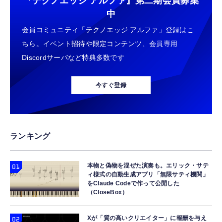
『テクノエッジ アルファ』
第二期会員募集
エレコム 充電器 Type-C USB-C 20W USB PD
タイプc 寝ホンイヤホン 寝ホン type-c 有線
【New】Amazon Fire TV Stick HD | 手軽に
中
対応 1ポート PSE認証品 GaN採用 折りたた
睡眠用イヤホン 【音質強化バージョン
ストリーミングをはじめよう | ストリーミン
会員コミュニティ「テクノエッジ アルファ」登録はこ
み式プラグ ホワイト 【 iPhone16 15 等対
iPhone 15/16/17対応】横向きに寝ると耳が圧
グメディアプレイヤー
応】 EC-AC6820WH
迫されない ソフトシリコンで柔らかい 超軽量
ちら。イベント招待や限定コンテンツ、会員専用
￥790
￥2,199
￥6,980
超小型 外部ノイズ遮断 音質良い リモコン マ
Discordサーバなど特典多数です
イク付き 安眠 仕事 勉強 通勤通学最適（黑-
エレコム 充電器 45W 2ポート Type-C USB-A
typec）
Lightning to 3.5mm イヤホンジャック 変換
Amazon Fire TV Stick 4K Select | 4Kの高画
USB PD対応 PPS対応 GaN II採用 折りたた
MFi認証 【ハイレゾ音質】 内蔵DAC 遅延な
質ストリーミング | ストリーミングメディア
今すぐ登録
み式プラグ ホワイト EC-AC11045WH
し 48ビット/96KHz 音量調節対応
プレイヤー
￥1,990
￥999
￥7,980
エレコム 充電器 30W Type-C 2ポート USB
【HIFI音質】iphone イヤホンジャック ライ
Amazon Fire TV Stick 4K Plus | 映画館のよ
ランキング
PD対応 スイング式プラグ PPS対応 ホワイト
トニング イヤホン 変換 MFI認証 4極 内蔵
うな4K体験 | ストリーミングメディアプレイ
【iPhone 16 15 等対応】 EC-AC9430WH
DAC 遅延なし 音量調節/音楽
ヤー
本物と偽物を混ぜた演奏も。エリック・サテ
￥1,690
￥999
￥9,980
ィ様式の自動生成アプリ「無限サティ機関」
をClaude Codeで作って公開した
（CloseBox）
エレコム 充電器 コンセント USB-C USB-A 2
寝ホン 睡眠用イヤホン 寝ながら 痛くない 超
Amazon Echo Dot (エコードット) 第5世代 -
ポート 20W PD対応 折りたたみ式プラグ ホワ
軽量2.8g ASMR推薦 ワイヤレス
Alexa、センサー搭載、鮮やかなサウンド｜チ
イト EC-AC12020WH
Bluetooth6.1 柔軟性高 安眠 仕事 ブルー
ャコール
Xが「質の高いクリエイター」に報酬を与え