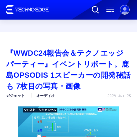
連載
『WWDC24報告会＆テクノエッジ
AI
パーティー』イベントリポート。鹿
島OPSODIS 1スピーカーの開発秘話
ガジェット
も 7枚目の写真・画像
ガジェット
オーディオ
2024 Jul 25
ゲーム
カルチャー
公式ストア