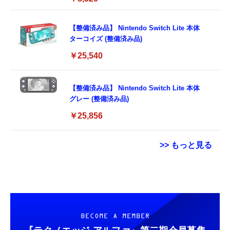
応
【整備済み品】 Nintendo Switch Lite 本体
ターコイズ (整備済み品)
￥25,540
【整備済み品】 Nintendo Switch Lite 本体
グレー (整備済み品)
￥25,856
>> もっと見る
エレコム 充電器 Type-C USB-C 20W USB PD
Grithope イヤホン タイプC【2026新モデル
【New】Amazon Fire TV Stick HD | 手軽に
対応 ケーブル一体型 1.5m PSE認証品 GaN採
耐久性】 有線イヤホン マイク付き HiFi音質
ストリーミングをはじめよう | ストリーミン
用 折りたたみ式プラグ しろちゃん 【
ノイズ低減 重低音 遅延なし
グメディアプレイヤー
iPhone16 15 等対応】 EC-AC6920WF
￥1,058
￥949
￥6,980
BECOME A MEMBER