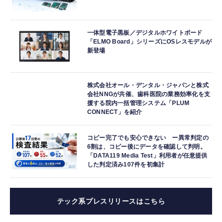
一体型電子黒板／デジタルホワイトボード
「ELMO Board」シリーズにOSレスモデルが
新登場
株式会社オール・デンタル・ジャパンと株式
会社NNGが共催、歯科医院の業務効率化を支
援する院内一括管理システム「PLUM
CONNECT」を紹介
コピー完了でも安心できない ー異常判定の
6割は、コピー後にデータを確認して判明。
「DATA119 Media Test」利用者が任意提供
した判定済み107件を初集計
テック系プレスリリースはこちら