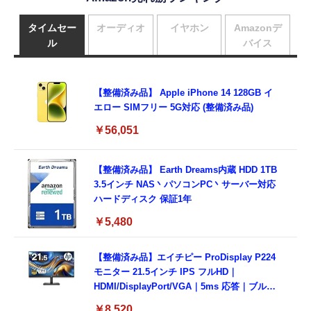
タイムセー
オーディオ
イヤホン
Amazonデ
ル
バイス
【整備済み品】 Apple iPhone 14 128GB イ
エロー SIMフリー 5G対応 (整備済み品)
￥56,051
【整備済み品】 Earth Dreams内蔵 HDD 1TB
3.5インチ NAS丶パソコンPC丶サーバー対応
ハードディスク 保証1年
￥5,480
【整備済み品】エイチピー ProDisplay P224
モニター 21.5インチ IPS フルHD｜
HDMI/DisplayPort/VGA｜5ms 応答｜ブルー
ライトカット & フリッカーフリー｜VESA 対
￥8,520