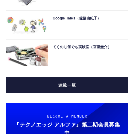
Google Tales（佐藤由紀子）
てくのじ何でも実験室（宮里圭介）
連載一覧
BECOME A MEMBER
『テクノエッジ アルファ』
第二期会員募集
中