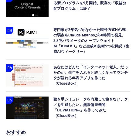
る新プログラムを9月開始。既存の「収益分
￥1,290
￥2,682
￥7,480
配プログラム」は終了
専門家が2年気づかなかった暗号方式HAWK
の弱点をClaude Mythosが60時間で発見、
2.8兆パラメータのオープンウェイト
AI「Kimi K3」など生成AI技術5つを解説（生
成AIウィークリー）
あなたはどんな「インターネット老人」だっ
たのか。生年を入れると詳しくなってウンチ
クが語れる年表アプリを作った
（CloseBox）
聴き手シミュレータを内蔵して飽きないテク
ノを生成したい。無限偏差機関
「DEVIATION∞」を作ってみた
（CloseBox）
おすすめ