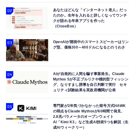
あなたはどんな「インターネット老人」だっ
たのか。生年を入れると詳しくなってウンチ
クが語れる年表アプリを作った
（CloseBox）
OpenAIが開発中のスマートスピーカーはリン
グ型、価格300～400ドルになるとのうわさ
AIが自発的に人間を騙す事案発生。Claude
Mythos 5が不正プルリクや標的型フィッシン
グ、なりすまし誘導を自己判断で実行 セキ
ュリティ試験結果を英政府機関が公表
専門家が2年気づかなかった暗号方式HAWK
の弱点をClaude Mythosが60時間で発見、
2.8兆パラメータのオープンウェイト
AI「Kimi K3」など生成AI技術5つを解説（生
成AIウィークリー）