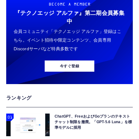
BECOME A MEMBER
『テクノエッジ アルファ』
第二期会員募集
中
会員コミュニティ「テクノエッジ アルファ」登録はこ
ちら。イベント招待や限定コンテンツ、会員専用
Discordサーバなど特典多数です
今すぐ登録
ランキング
ChatGPT、FreeおよびGoプランのテキスト
チャット制限を撤廃。「GPT-5.6 Luna」を標
準モデルに採用