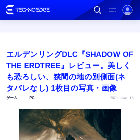
連載
エルデンリングDLC『SHADOW OF
AI
THE ERDTREE』レビュー。美しく
も恐ろしい、狭間の地の別側面(ネ
ガジェット
タバレなし) 1枚目の写真・画像
ゲーム
PC
2024 Jun 18
ゲーム
カルチャー
公式ストア