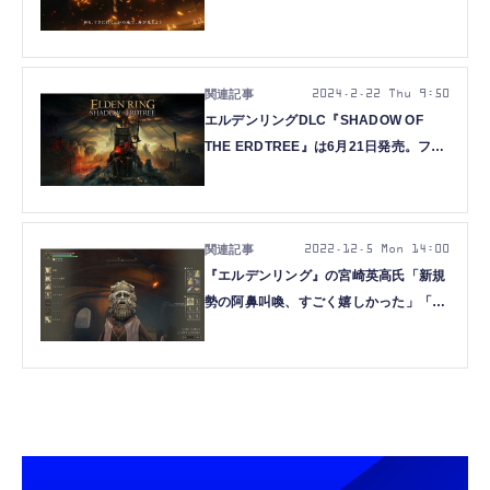
『ELDEN RING SHADOW OF THE
ERDTREE』
2024.2.22 Thu 9:50
エルデンリングDLC『SHADOW OF
THE ERDTREE』は6月21日発売。フロ
ムDLC史上最大規模、串刺し公の立像つ
き限定版も
2022.12.5 Mon 14:00
『エルデンリング』の宮崎英高氏「新規
勢の阿鼻叫喚、すごく嬉しかった」「作
りたいもの作り続ける」PSアワード
2022受賞インタビュー