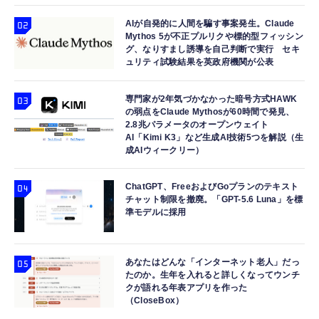
AIが自発的に人間を騙す事案発生。Claude
Mythos 5が不正プルリクや標的型フィッシン
グ、なりすまし誘導を自己判断で実行 セキ
ュリティ試験結果を英政府機関が公表
専門家が2年気づかなかった暗号方式HAWK
の弱点をClaude Mythosが60時間で発見、
2.8兆パラメータのオープンウェイト
AI「Kimi K3」など生成AI技術5つを解説（生
成AIウィークリー）
ChatGPT、FreeおよびGoプランのテキスト
チャット制限を撤廃。「GPT-5.6 Luna」を標
準モデルに採用
あなたはどんな「インターネット老人」だっ
たのか。生年を入れると詳しくなってウンチ
クが語れる年表アプリを作った
（CloseBox）