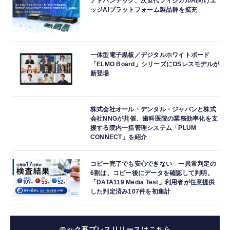
アドバンテック、次世代フィジカルAI向けエ
ッジAIプラットフォーム製品群を拡充
一体型電子黒板／デジタルホワイトボード
「ELMO Board」シリーズにOSレスモデルが
新登場
株式会社オール・デンタル・ジャパンと株式
会社NNGが共催、歯科医院の業務効率化を支
援する院内一括管理システム「PLUM
CONNECT」を紹介
コピー完了でも安心できない ー異常判定の
6割は、コピー後にデータを確認して判明。
「DATA119 Media Test」利用者が任意提供
した判定済み107件を初集計
テック系プレスリリースはこちら