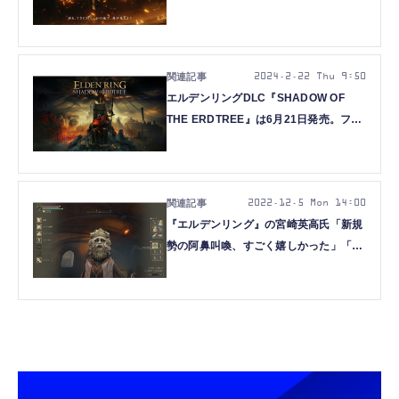
『ELDEN RING SHADOW OF THE
ERDTREE』
2024.2.22 Thu 9:50
エルデンリングDLC『SHADOW OF
THE ERDTREE』は6月21日発売。フロ
ムDLC史上最大規模、串刺し公の立像つ
き限定版も
2022.12.5 Mon 14:00
『エルデンリング』の宮崎英高氏「新規
勢の阿鼻叫喚、すごく嬉しかった」「作
りたいもの作り続ける」PSアワード
2022受賞インタビュー