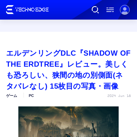
連載
エルデンリングDLC『SHADOW OF
AI
THE ERDTREE』レビュー。美しく
も恐ろしい、狭間の地の別側面(ネ
ガジェット
タバレなし) 15枚目の写真・画像
ゲーム
PC
2024 Jun 18
ゲーム
カルチャー
公式ストア