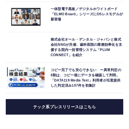
一体型電子黒板／デジタルホワイトボード
「ELMO Board」シリーズにOSレスモデルが
新登場
株式会社オール・デンタル・ジャパンと株式
会社NNGが共催、歯科医院の業務効率化を支
援する院内一括管理システム「PLUM
CONNECT」を紹介
コピー完了でも安心できない ー異常判定の
6割は、コピー後にデータを確認して判明。
「DATA119 Media Test」利用者が任意提供
した判定済み107件を初集計
テック系プレスリリースはこちら