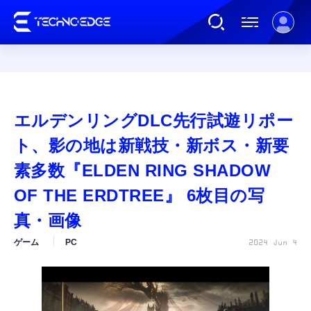
連載
エルデンリングDLC先行試遊リポー
AI
ト、影の地は新戦技・新ボス・新要
素多数『ELDEN RING SHADOW
ガジェット
OF THE ERDTREE』 6枚目の写
真・画像
ゲーム
ゲーム
PC
2024 Jun 4
カルチャー
公式ストア