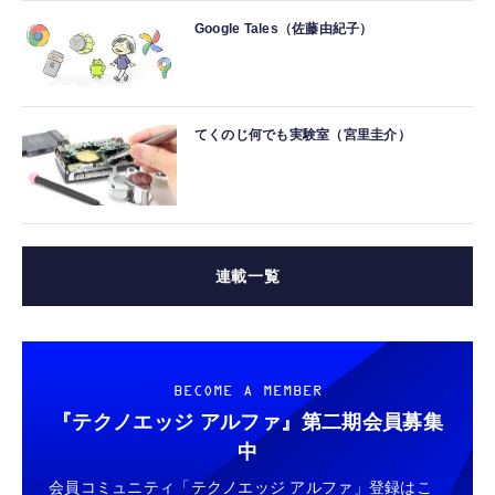
Google Tales（佐藤由紀子）
てくのじ何でも実験室（宮里圭介）
連載一覧
BECOME A MEMBER
『テクノエッジ アルファ』
第二期会員募集
中
会員コミュニティ「テクノエッジ アルファ」登録はこ