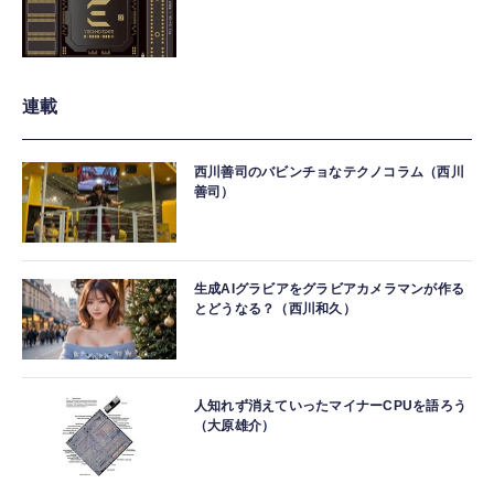
連載
西川善司のバビンチョなテクノコラム（西川
善司）
生成AIグラビアをグラビアカメラマンが作る
とどうなる？（西川和久）
人知れず消えていったマイナーCPUを語ろう
（大原雄介）