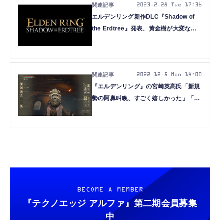
2023.2.28 Tue 17:36
エルデンリング新作DLC『Shadow of
the Erdtree』発表、黄金樹が大変なこ
とに
2022.12.5 Mon 14:00
『エルデンリング』の宮崎英高氏「新規
勢の阿鼻叫喚、すごく嬉しかった」「作
りたいもの作り続ける」PSアワード
2022受賞インタビュー
BECOME A MEMBER
『テクノエッジ アルファ』
第二期会員募集
中