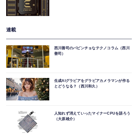
連載
西川善司のバビンチョなテクノコラム（西川
善司）
生成AIグラビアをグラビアカメラマンが作る
とどうなる？（西川和久）
人知れず消えていったマイナーCPUを語ろう
（大原雄介）