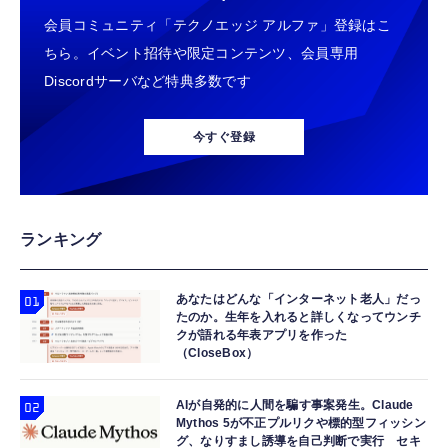
会員コミュニティ「テクノエッジ アルファ」登録はこ
ちら。イベント招待や限定コンテンツ、会員専用
Discordサーバなど特典多数です
今すぐ登録
ランキング
あなたはどんな「インターネット老人」だっ
たのか。生年を入れると詳しくなってウンチ
クが語れる年表アプリを作った
（CloseBox）
AIが自発的に人間を騙す事案発生。Claude
Mythos 5が不正プルリクや標的型フィッシン
グ、なりすまし誘導を自己判断で実行 セキ