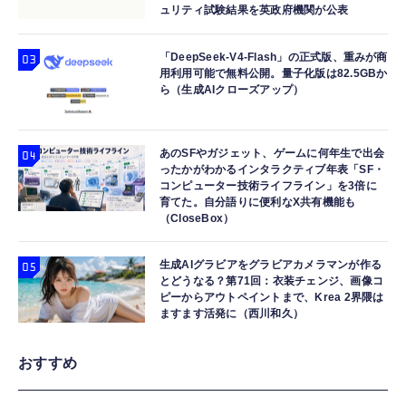
ュリティ試験結果を英政府機関が公表
「DeepSeek-V4-Flash」の正式版、重みが商
用利用可能で無料公開。量子化版は82.5GBか
ら（生成AIクローズアップ）
あのSFやガジェット、ゲームに何年生で出会
ったかがわかるインタラクティブ年表「SF・
コンピューター技術ライフライン」を3倍に
育てた。自分語りに便利なX共有機能も
（CloseBox）
生成AIグラビアをグラビアカメラマンが作る
とどうなる？第71回：衣装チェンジ、画像コ
ピーからアウトペイントまで、Krea 2界隈は
ますます活発に（西川和久）
おすすめ