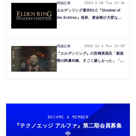
2023.2.28 Tue 17:36
エルデンリング新作DLC『Shadow of
the Erdtree』発表、黄金樹が大変なこ
とに
2022.12.5 Mon 14:00
『エルデンリング』の宮崎英高氏「新規
勢の阿鼻叫喚、すごく嬉しかった」「作
りたいもの作り続ける」PSアワード
2022受賞インタビュー
BECOME A MEMBER
『テクノエッジ アルファ』
第二期会員募集
中