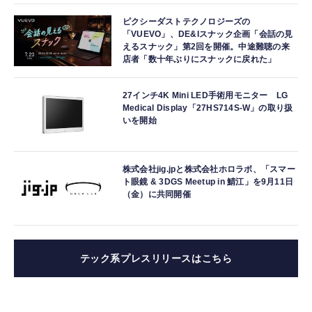
ピクシーダストテクノロジーズの
「VUEVO」、DE&Iスナック企画「会話の見
えるスナック」第2回を開催。中途難聴の来
店者「数十年ぶりにスナックに戻れた」
27インチ4K Mini LED手術用モニター LG
Medical Display「27HS714S-W」の取り扱
いを開始
株式会社jig.jpと株式会社ホロラボ、「スマー
ト眼鏡 & 3DGS Meetup in 鯖江」を9月11日
（金）に共同開催
テック系プレスリリースはこちら