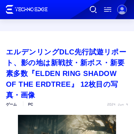
連載
エルデンリングDLC先行試遊リポー
AI
ト、影の地は新戦技・新ボス・新要
素多数『ELDEN RING SHADOW
ガジェット
OF THE ERDTREE』 12枚目の写
真・画像
ゲーム
ゲーム
PC
2024 Jun 4
カルチャー
公式ストア