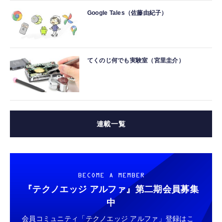
Google Tales（佐藤由紀子）
てくのじ何でも実験室（宮里圭介）
連載一覧
BECOME A MEMBER
『テクノエッジ アルファ』
第二期会員募集
中
会員コミュニティ「テクノエッジ アルファ」登録はこ