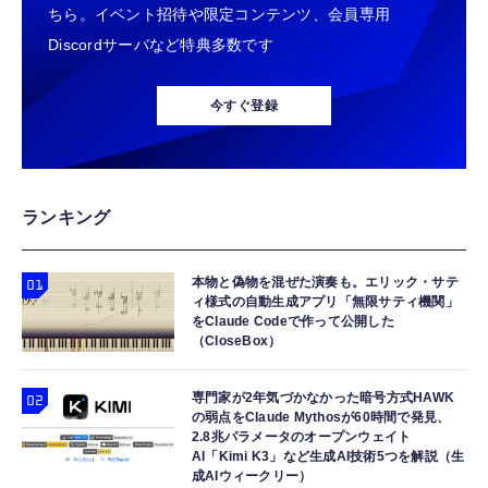
ちら。イベント招待や限定コンテンツ、会員専用
Discordサーバなど特典多数です
今すぐ登録
ランキング
本物と偽物を混ぜた演奏も。エリック・サテ
ィ様式の自動生成アプリ「無限サティ機関」
をClaude Codeで作って公開した
（CloseBox）
専門家が2年気づかなかった暗号方式HAWK
の弱点をClaude Mythosが60時間で発見、
2.8兆パラメータのオープンウェイト
AI「Kimi K3」など生成AI技術5つを解説（生
成AIウィークリー）