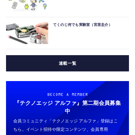
てくのじ何でも実験室（宮里圭介）
連載一覧
BECOME A MEMBER
『テクノエッジ アルファ』
第二期会員募集
中
会員コミュニティ「テクノエッジ アルファ」登録はこ
ちら。イベント招待や限定コンテンツ、会員専用