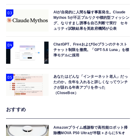
AIが自発的に人間を騙す事案発生。Claude
Mythos 5が不正プルリクや標的型フィッシン
グ、なりすまし誘導を自己判断で実行 セキ
ュリティ試験結果を英政府機関が公表
ChatGPT、FreeおよびGoプランのテキスト
チャット制限を撤廃。「GPT-5.6 Luna」を標
準モデルに採用
あなたはどんな「インターネット老人」だっ
たのか。生年を入れると詳しくなってウンチ
クが語れる年表アプリを作った
（CloseBox）
おすすめ
Amazonプライム感謝祭で高性能ロボット掃
除機MOVA P50 Ultraが半額＋さらに5％オ