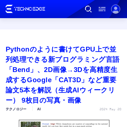
連載
Pythonのように書けてGPU上で並
AI
列処理できる新プログラミング言語
「Bend」、2D画像→3Dを高精度生
ガジェット
成するGoogle「CAT3D」など重要
論文5本を解説（生成AIウィークリ
ゲーム
ー） 9枚目の写真・画像
カルチャー
テクノロジー
AI
2024 May 20
公式ストア