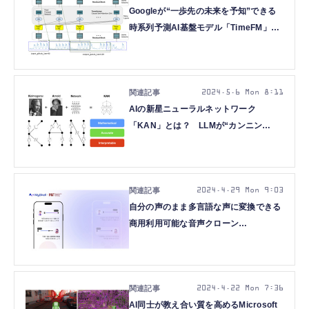
Googleが“一歩先の未来を予知”できる
時系列予測AI基盤モデル「TimeFM」公
開、LSTMの進化形「xLSTM」など重要
論文5本を解説（生成AIウィークリー）
2024.5.6 Mon 8:11
AIの新星ニューラルネットワーク
「KAN」とは？ LLMが“カンニン
グ”して評価を盛ってた？ など重要論
文5本を解説（生成AIウィークリー）
2024.4.29 Mon 9:03
自分の声のまま多言語な声に変換できる
商用利用可能な音声クローン
AI「OpenVoice V2」、Appleと
Microsoftがスマホ上でも動く生成AIを
発表など重要論文5本を解説（生成AIウ
ィークリー）
2024.4.22 Mon 7:36
AI同士が教え合い質を高めるMicrosoft