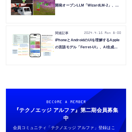
開発オープンLLM「WizardLM-2」、外
で撮影した動画→実世界3Dゲームに変
換するAI「Video2Game」など重要論文
5本を解説（生成AIウィークリー）
2024.4.15 Mon 8:00
iPhoneとAndroidのUIを理解するApple
の言語モデル「Ferret-UI」、AI生成
の“誤ったコード”を自律修正する
AI「AutoCodeRover」など重要論文5
本を解説（生成AIウィークリー）
BECOME A MEMBER
『テクノエッジ アルファ』
第二期会員募集
中
会員コミュニティ「テクノエッジ アルファ」登録はこ