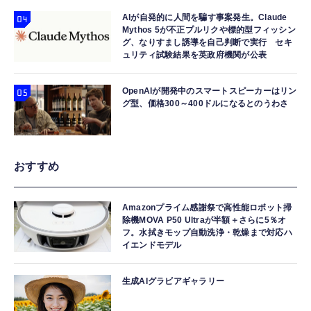
AIが自発的に人間を騙す事案発生。Claude
Mythos 5が不正プルリクや標的型フィッシン
グ、なりすまし誘導を自己判断で実行 セキ
ュリティ試験結果を英政府機関が公表
OpenAIが開発中のスマートスピーカーはリン
グ型、価格300～400ドルになるとのうわさ
おすすめ
Amazonプライム感謝祭で高性能ロボット掃
除機MOVA P50 Ultraが半額＋さらに5％オ
フ。水拭きモップ自動洗浄・乾燥まで対応ハ
イエンドモデル
生成AIグラビアギャラリー