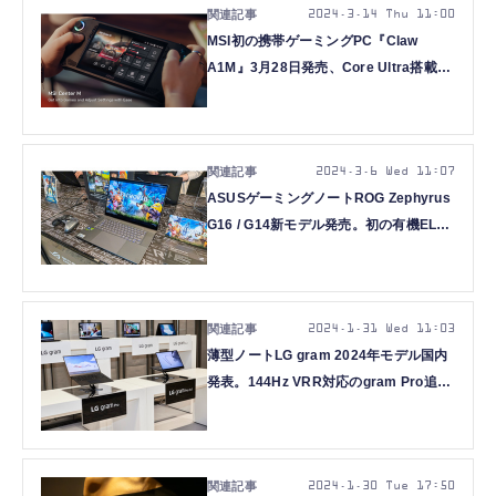
2024.3.14 Thu 11:00
MSI初の携帯ゲーミングPC『Claw
A1M』3月28日発売、Core Ultra搭載で
11万9800円から
2024.3.6 Wed 11:07
ASUSゲーミングノートROG Zephyrus
G16 / G14新モデル発売。初の有機EL採
用、歴代最薄・最軽量。Core Ultra搭載
AI PCも
2024.1.31 Wed 11:03
薄型ノートLG gram 2024年モデル国内
発表。144Hz VRR対応のgram Pro追
加、全機種インテルCore Ultra搭載のAI
PC
2024.1.30 Tue 17:50