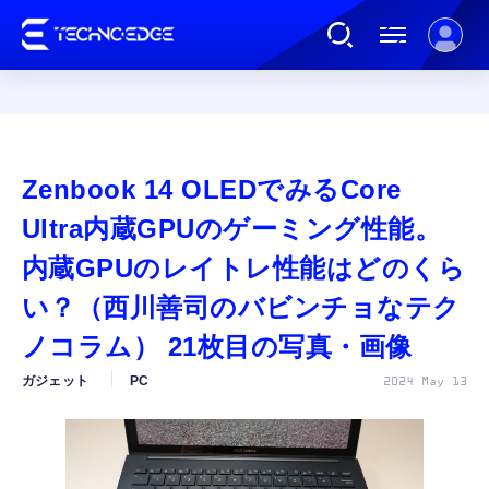
連載
Zenbook 14 OLEDでみるCore
AI
Ultra内蔵GPUのゲーミング性能。
内蔵GPUのレイトレ性能はどのくら
ガジェット
い？（西川善司のバビンチョなテク
ノコラム） 21枚目の写真・画像
ゲーム
ガジェット
PC
2024 May 13
カルチャー
公式ストア