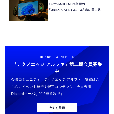
インテルCore Ultra搭載の
『ONEXPLAYER X1』3月末に国内発売
約11インチの3-in-1 PC
BECOME A MEMBER
『テクノエッジ アルファ』
第二期会員募集
中
会員コミュニティ「テクノエッジ アルファ」登録はこ
ちら。イベント招待や限定コンテンツ、会員専用
Discordサーバなど特典多数です
今すぐ登録