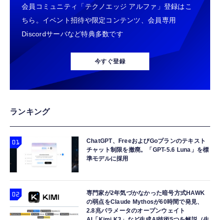
会員コミュニティ「テクノエッジ アルファ」登録はこ
ちら。イベント招待や限定コンテンツ、会員専用
Discordサーバなど特典多数です
今すぐ登録
ランキング
ChatGPT、FreeおよびGoプランのテキスト
チャット制限を撤廃。「GPT-5.6 Luna」を標
準モデルに採用
専門家が2年気づかなかった暗号方式HAWK
の弱点をClaude Mythosが60時間で発見、
2.8兆パラメータのオープンウェイト
AI「Kimi K3」など生成AI技術5つを解説（生