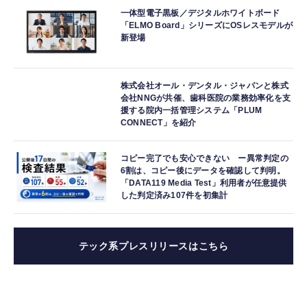
一体型電子黒板／デジタルホワイトボード
「ELMO Board」シリーズにOSレスモデルが
新登場
株式会社オール・デンタル・ジャパンと株式
会社NNGが共催、歯科医院の業務効率化を支
援する院内一括管理システム「PLUM
CONNECT」を紹介
コピー完了でも安心できない ー異常判定の
6割は、コピー後にデータを確認して判明。
「DATA119 Media Test」利用者が任意提供
した判定済み107件を初集計
テック系プレスリリースはこちら