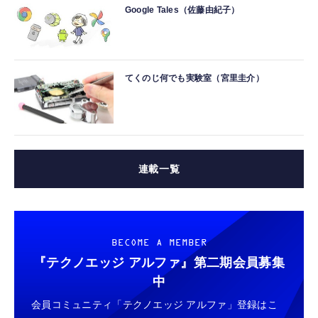
Google Tales（佐藤由紀子）
てくのじ何でも実験室（宮里圭介）
連載一覧
BECOME A MEMBER
『テクノエッジ アルファ』
第二期会員募集
中
会員コミュニティ「テクノエッジ アルファ」登録はこ