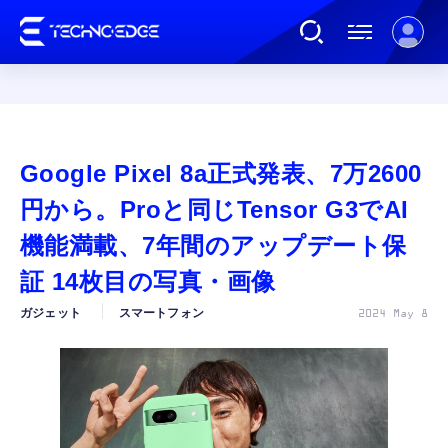
連載
Google Pixel 8a正式発表、7万2600
AI
円から。Proと同じTensor G3でAI
機能満載、7年間のアップデート保
ガジェット
証 14枚目の写真・画像
ガジェット
スマートフォン
2024 May 8
ゲーム
カルチャー
公式ストア