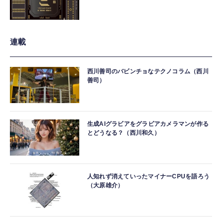
連載
西川善司のバビンチョなテクノコラム（西川
善司）
生成AIグラビアをグラビアカメラマンが作る
とどうなる？（西川和久）
人知れず消えていったマイナーCPUを語ろう
（大原雄介）