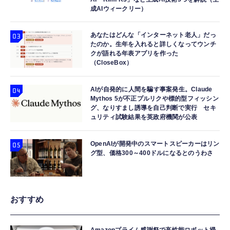
成AIウィークリー）
あなたはどんな「インターネット老人」だっ
たのか。生年を入れると詳しくなってウンチ
クが語れる年表アプリを作った
（CloseBox）
AIが自発的に人間を騙す事案発生。Claude
Mythos 5が不正プルリクや標的型フィッシン
グ、なりすまし誘導を自己判断で実行 セキ
ュリティ試験結果を英政府機関が公表
OpenAIが開発中のスマートスピーカーはリン
グ型、価格300～400ドルになるとのうわさ
おすすめ