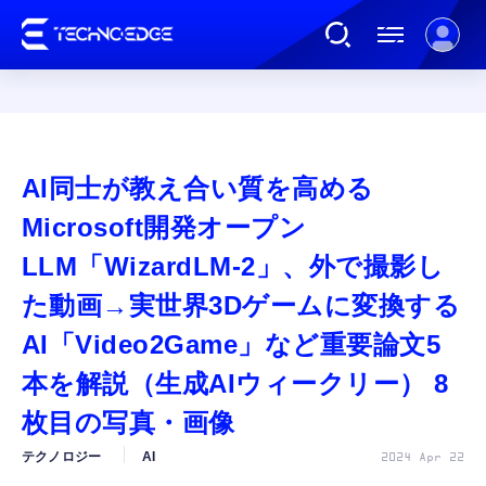
連載
AI同士が教え合い質を高める
AI
Microsoft開発オープン
LLM「WizardLM-2」、外で撮影し
ガジェット
た動画→実世界3Dゲームに変換する
AI「Video2Game」など重要論文5
ゲーム
本を解説（生成AIウィークリー） 8
カルチャー
枚目の写真・画像
テクノロジー
AI
2024 Apr 22
公式ストア