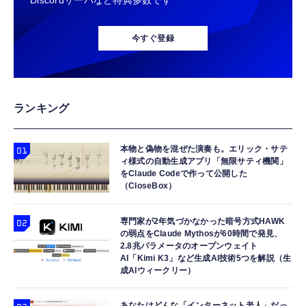
Discordサーバなど特典多数です
今すぐ登録
ランキング
本物と偽物を混ぜた演奏も。エリック・サテ
ィ様式の自動生成アプリ「無限サティ機関」
をClaude Codeで作って公開した
（CloseBox）
専門家が2年気づかなかった暗号方式HAWK
の弱点をClaude Mythosが60時間で発見、
2.8兆パラメータのオープンウェイト
AI「Kimi K3」など生成AI技術5つを解説（生
成AIウィークリー）
あなたはどんな「インターネット老人」だっ