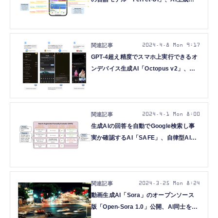
の“誤ったコード”を自律修正する
AI「AutoCodeRover」など重要論文5
本を解説（生成AIウィークリー）
2024.4.8 Mon 9:17
GPT-4超え精度でスマホ上実行できるオ
ンデバイス生成AI「Octopus v2」、
Google「生成AIは大きければいいって
ものではない」など重要論文5本を解説
（生成AIウィークリー）
2024.4.1 Mon 8:00
生成AIの回答を自動でGoogle検索し事
実か確認するAI「SAFE」、自律型AIを
コントロールするためのOS「AIOS」な
ど重要論文5本を解説（生成AIウィーク
リー）
2024.3.25 Mon 8:24
動画生成AI「Sora」のオープンソース
版「Open-Sora 1.0」公開、AI同士を掛