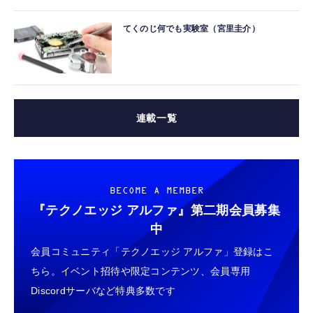
てくのじ何でも実験室（宮里圭介）
連載一覧
BECOME A MEMBER
『テクノエッジ アルファ』
第二期会員募集
中
会員コミュニティ「テクノエッジ アルファ」登録はこ
ちら。イベント招待や限定コンテンツ、会員専用
Discordサーバなど特典多数です