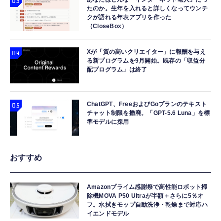
たのか。生年を入れると詳しくなってウンチ
クが語れる年表アプリを作った
（CloseBox）
Xが「質の高いクリエイター」に報酬を与え
る新プログラムを9月開始。既存の「収益分
配プログラム」は終了
ChatGPT、FreeおよびGoプランのテキスト
チャット制限を撤廃。「GPT-5.6 Luna」を標
準モデルに採用
おすすめ
Amazonプライム感謝祭で高性能ロボット掃
除機MOVA P50 Ultraが半額＋さらに5％オ
フ。水拭きモップ自動洗浄・乾燥まで対応ハ
イエンドモデル