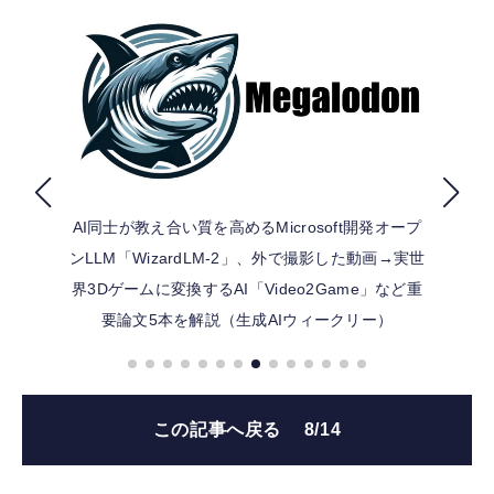
FOLLOW US
AI同士が教え合い質を高めるMicrosoft開発オープ
ンLLM「WizardLM-2」、外で撮影した動画→実世
界3Dゲームに変換するAI「Video2Game」など重
要論文5本を解説（生成AIウィークリー）
この記事へ戻る
8/14