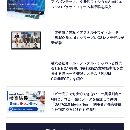
アドバンテック、次世代フィジカルAI向けエ
ッジAIプラットフォーム製品群を拡充
一体型電子黒板／デジタルホワイトボード
「ELMO Board」シリーズにOSレスモデルが
新登場
株式会社オール・デンタル・ジャパンと株式
会社NNGが共催、歯科医院の業務効率化を支
援する院内一括管理システム「PLUM
CONNECT」を紹介
コピー完了でも安心できない ー異常判定の
6割は、コピー後にデータを確認して判明。
「DATA119 Media Test」利用者が任意提供
した判定済み107件を初集計