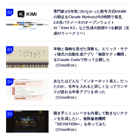
専門家が2年気づかなかった暗号方式HAWK
の弱点をClaude Mythosが60時間で発見、
2.8兆パラメータのオープンウェイト
AI「Kimi K3」など生成AI技術5つを解説（生
成AIウィークリー）
本物と偽物を混ぜた演奏も。エリック・サテ
ィ様式の自動生成アプリ「無限サティ機関」
をClaude Codeで作って公開した
（CloseBox）
あなたはどんな「インターネット老人」だっ
たのか。生年を入れると詳しくなってウンチ
クが語れる年表アプリを作った
（CloseBox）
聴き手シミュレータを内蔵して飽きないテク
ノを生成したい。無限偏差機関
「DEVIATION∞」を作ってみた
（CloseBox）