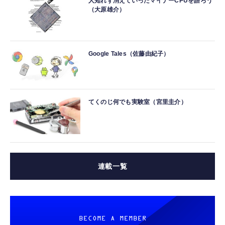
人知れず消えていったマイナーCPUを語ろう
（大原雄介）
Google Tales（佐藤由紀子）
てくのじ何でも実験室（宮里圭介）
連載一覧
BECOME A MEMBER