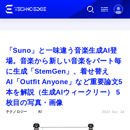
連載
「Suno」と一味違う音楽生成AI登
AI
場。音楽から新しい音楽をパート毎
に生成「StemGen」、着せ替え
ガジェット
AI「Outfit Anyone」など重要論文5
本を解説（生成AIウィークリー） 5
ゲーム
枚目の写真・画像
カルチャー
テクノロジー
AI
2023 Dec 18
公式ストア