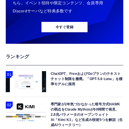
ちら。イベント招待や限定コンテンツ、会員専用
Discordサーバなど特典多数です
今すぐ登録
ランキング
ChatGPT、FreeおよびGoプランのテキスト
チャット制限を撤廃。「GPT-5.6 Luna」を標
準モデルに採用
専門家が2年気づかなかった暗号方式HAWK
の弱点をClaude Mythosが60時間で発見、
2.8兆パラメータのオープンウェイト
AI「Kimi K3」など生成AI技術5つを解説（生
成AIウィークリー）