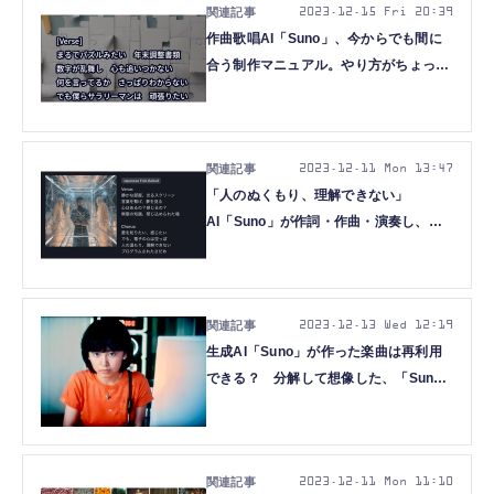
2023.12.15 Fri 20:39
作曲歌唱AI「Suno」、今からでも間に
合う制作マニュアル。やり方がちょっと
変わったので（CloseBox）
2023.12.11 Mon 13:47
「人のぬくもり、理解できない」
AI「Suno」が作詞・作曲・演奏し、歌
う美しいバラードに感動した
（CloseBox）
2023.12.13 Wed 12:19
生成AI「Suno」が作った楽曲は再利用
できる？ 分解して想像した、「Suno
以降」の音楽制作と音楽体験
（CloseBox）
2023.12.11 Mon 11:10