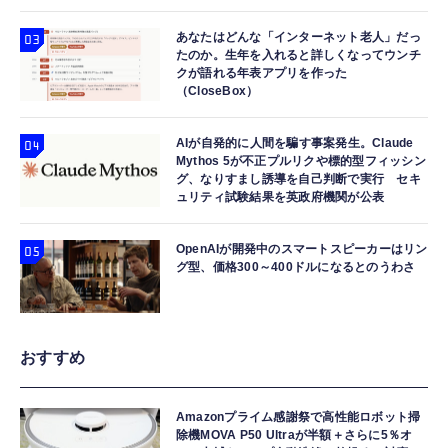
あなたはどんな「インターネット老人」だっ
たのか。生年を入れると詳しくなってウンチ
クが語れる年表アプリを作った
（CloseBox）
AIが自発的に人間を騙す事案発生。Claude
Mythos 5が不正プルリクや標的型フィッシン
グ、なりすまし誘導を自己判断で実行 セキ
ュリティ試験結果を英政府機関が公表
OpenAIが開発中のスマートスピーカーはリン
グ型、価格300～400ドルになるとのうわさ
おすすめ
Amazonプライム感謝祭で高性能ロボット掃
除機MOVA P50 Ultraが半額＋さらに5％オ