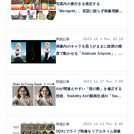
写真内の奥行きを推定する
「Marigold」、言語に頼らず画像理解す
る「Large Vision Model」、数分間の高
品質ビデオ作成する「Vchitect」など重
要論文6本を解説（生成AIウィークリ
ー）
2023.12.4 Mon 10:10
画像内のキャラを思うがままに抜群の精
度で動かせる「Animate Anyone」、話
した声をすぐに翻訳する
Meta「Seamless」など重要論文5本を
解説（生成AIウィークリー）
2023.11.27 Mon 7:00
AIが間違えやすい「指の数」を修正する
技術、Stability AIの動画生成AI「Stable
Video Diffusion」など重要論文5本を解
説（生成AIウィークリー）
2023.11.13 Mon 8:00
SDXLでライブ映像をリアルタイム画像