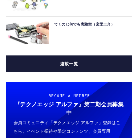
てくのじ何でも実験室（宮里圭介）
連載一覧
BECOME A MEMBER
『テクノエッジ アルファ』
第二期会員募集
中
会員コミュニティ「テクノエッジ アルファ」登録はこ
ちら。イベント招待や限定コンテンツ、会員専用