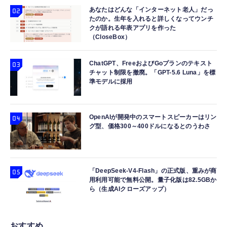
あなたはどんな「インターネット老人」だっ
たのか。生年を入れると詳しくなってウンチ
クが語れる年表アプリを作った
（CloseBox）
ChatGPT、FreeおよびGoプランのテキスト
チャット制限を撤廃。「GPT-5.6 Luna」を標
準モデルに採用
OpenAIが開発中のスマートスピーカーはリン
グ型、価格300～400ドルになるとのうわさ
「DeepSeek-V4-Flash」の正式版、重みが商
用利用可能で無料公開。量子化版は82.5GBか
ら（生成AIクローズアップ）
おすすめ