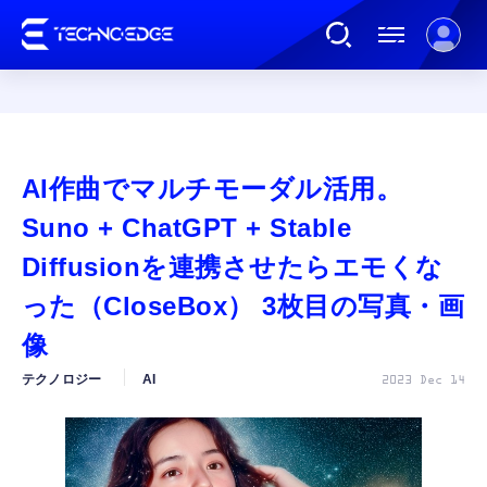
連載
AI作曲でマルチモーダル活用。
AI
Suno + ChatGPT + Stable
Diffusionを連携させたらエモくな
ガジェット
った（CloseBox） 3枚目の写真・画
像
ゲーム
テクノロジー
AI
2023 Dec 14
カルチャー
公式ストア