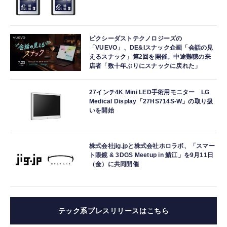
ピクシーダストテクノロジーズの
「VUEVO」、DE&Iスナック企画「会話の見
えるスナック」第2回を開催。中途難聴の来
店者「数十年ぶりにスナックに戻れた」
27インチ4K Mini LED手術用モニター LG
Medical Display「27HS714S-W」の取り扱
いを開始
株式会社jig.jpと株式会社ホロラボ、「スマー
ト眼鏡 & 3DGS Meetup in 鯖江」を9月11日
（金）に共同開催
テック系プレスリリースはこちら