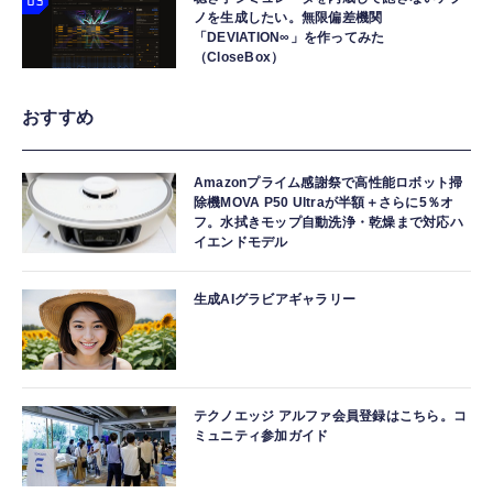
ノを生成したい。無限偏差機関
「DEVIATION∞」を作ってみた
（CloseBox）
おすすめ
Amazonプライム感謝祭で高性能ロボット掃
除機MOVA P50 Ultraが半額＋さらに5％オ
フ。水拭きモップ自動洗浄・乾燥まで対応ハ
イエンドモデル
生成AIグラビアギャラリー
テクノエッジ アルファ会員登録はこちら。コ
ミュニティ参加ガイド