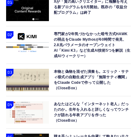
Xが「質の高いクリエイター」に報酬を与え
る新プログラムを9月開始。既存の「収益分
配プログラム」は終了
専門家が2年気づかなかった暗号方式HAWK
の弱点をClaude Mythosが60時間で発見、
2.8兆パラメータのオープンウェイト
AI「Kimi K3」など生成AI技術5つを解説（生
成AIウィークリー）
本物と偽物を混ぜた演奏も。エリック・サテ
ィ様式の自動生成アプリ「無限サティ機関」
をClaude Codeで作って公開した
（CloseBox）
あなたはどんな「インターネット老人」だっ
たのか。生年を入れると詳しくなってウンチ
クが語れる年表アプリを作った
（CloseBox）
聴き手シミュレータを内蔵して飽きないテク