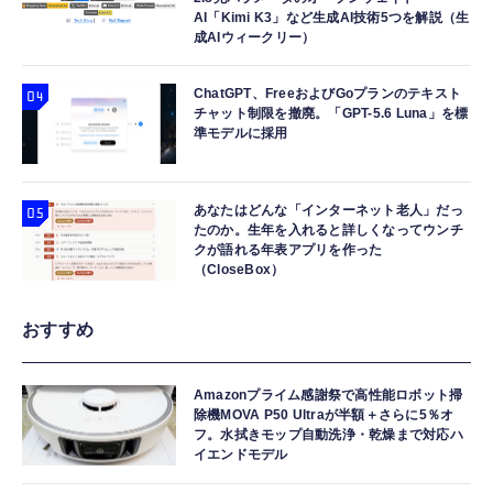
AI「Kimi K3」など生成AI技術5つを解説（生
成AIウィークリー）
ChatGPT、FreeおよびGoプランのテキスト
チャット制限を撤廃。「GPT-5.6 Luna」を標
準モデルに採用
あなたはどんな「インターネット老人」だっ
たのか。生年を入れると詳しくなってウンチ
クが語れる年表アプリを作った
（CloseBox）
おすすめ
Amazonプライム感謝祭で高性能ロボット掃
除機MOVA P50 Ultraが半額＋さらに5％オ
フ。水拭きモップ自動洗浄・乾燥まで対応ハ
イエンドモデル