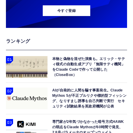
今すぐ登録
ランキング
本物と偽物を混ぜた演奏も。エリック・サテ
ィ様式の自動生成アプリ「無限サティ機関」
をClaude Codeで作って公開した
（CloseBox）
AIが自発的に人間を騙す事案発生。Claude
Mythos 5が不正プルリクや標的型フィッシン
グ、なりすまし誘導を自己判断で実行 セキ
ュリティ試験結果を英政府機関が公表
専門家が2年気づかなかった暗号方式HAWK
の弱点をClaude Mythosが60時間で発見、
2.8兆パラメータのオープンウェイト