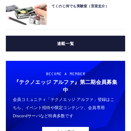
てくのじ何でも実験室（宮里圭介）
連載一覧
BECOME A MEMBER
『テクノエッジ アルファ』
第二期会員募集
中
会員コミュニティ「テクノエッジ アルファ」登録はこ
ちら。イベント招待や限定コンテンツ、会員専用
Discordサーバなど特典多数です