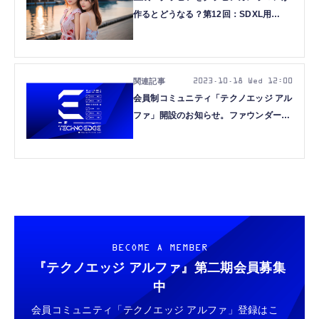
作るとどうなる？第12回：SDXL用
ModelやLoRAをピックアップ+α版。寝
転びポーズや「東京駅」で撮影など (西
川和久)
2023.10.18 Wed 12:00
会員制コミュニティ「テクノエッジ アル
ファ」開設のお知らせ。ファウンダー会
員を募集します
BECOME A MEMBER
『テクノエッジ アルファ』
第二期会員募集
中
会員コミュニティ「テクノエッジ アルファ」登録はこ