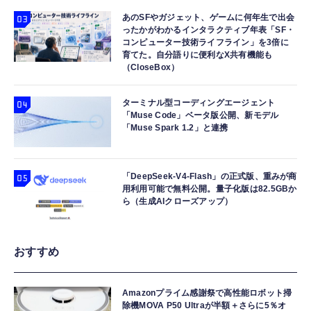
あのSFやガジェット、ゲームに何年生で出会
ったかがわかるインタラクティブ年表「SF・
コンピューター技術ライフライン」を3倍に
育てた。自分語りに便利なX共有機能も
（CloseBox）
ターミナル型コーディングエージェント
「Muse Code」ベータ版公開、新モデル
「Muse Spark 1.2」と連携
「DeepSeek-V4-Flash」の正式版、重みが商
用利用可能で無料公開。量子化版は82.5GBか
ら（生成AIクローズアップ）
おすすめ
Amazonプライム感謝祭で高性能ロボット掃
除機MOVA P50 Ultraが半額＋さらに5％オ