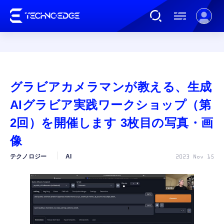
連載
グラビアカメラマンが教える、生成
AI
AIグラビア実践ワークショップ（第
2回）を開催します 3枚目の写真・画
ガジェット
像
テクノロジー
AI
2023 Nov 15
ゲーム
カルチャー
公式ストア