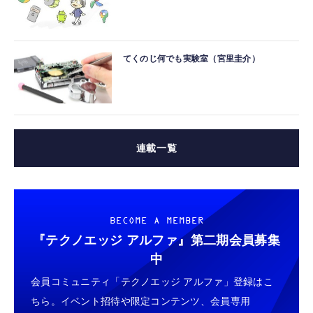
てくのじ何でも実験室（宮里圭介）
連載一覧
BECOME A MEMBER
『テクノエッジ アルファ』
第二期会員募集
中
会員コミュニティ「テクノエッジ アルファ」登録はこ
ちら。イベント招待や限定コンテンツ、会員専用