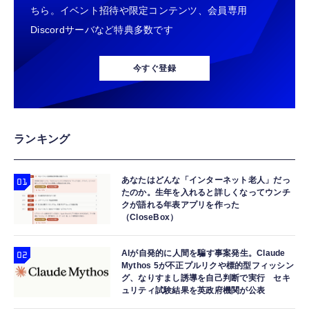
ちら。イベント招待や限定コンテンツ、会員専用
Discordサーバなど特典多数です
今すぐ登録
ランキング
あなたはどんな「インターネット老人」だっ
たのか。生年を入れると詳しくなってウンチ
クが語れる年表アプリを作った
（CloseBox）
AIが自発的に人間を騙す事案発生。Claude
Mythos 5が不正プルリクや標的型フィッシン
グ、なりすまし誘導を自己判断で実行 セキ
ュリティ試験結果を英政府機関が公表