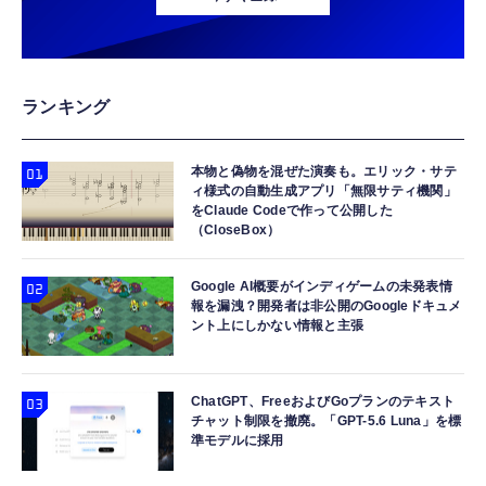
ランキング
本物と偽物を混ぜた演奏も。エリック・サテ
ィ様式の自動生成アプリ「無限サティ機関」
をClaude Codeで作って公開した
（CloseBox）
Google AI概要がインディゲームの未発表情
報を漏洩？開発者は非公開のGoogleドキュメ
ント上にしかない情報と主張
ChatGPT、FreeおよびGoプランのテキスト
チャット制限を撤廃。「GPT-5.6 Luna」を標
準モデルに採用