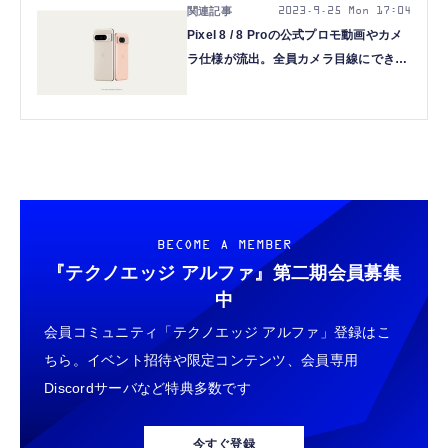
2023.9.25 Mon 17:04
Pixel 8 / 8 Proの公式プロモ動画やカメ
ラ仕様が流出。全員カメラ目線にできる
「Magic Editor」搭載、音声版消しゴム
マジックも
BECOME A MEMBER
『テクノエッジ アルファ』
第二期会員募集
中
会員コミュニティ「テクノエッジ アルファ」登録はこ
ちら。イベント招待や限定コンテンツ、会員専用
Discordサーバなど特典多数です
今すぐ登録